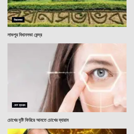
বিধানসভা
লাভপুর বিধানসভা কেন্দ্র
যোগ ব্যায়াম
চোখের দৃষ্টি ফিরিয়ে আনতে চোখের ব্যায়াম