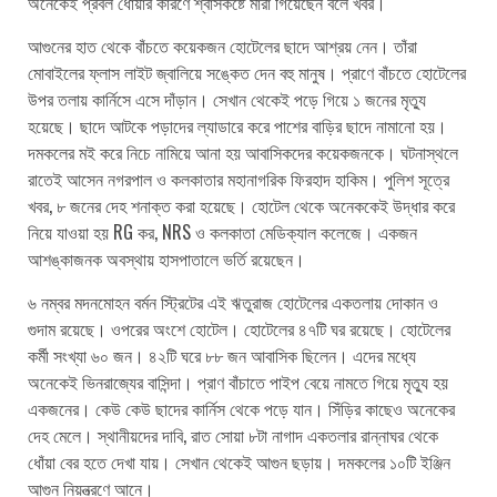
অনেকেই প্রবল ধোঁয়ার কারণে শ্বাসকষ্টে মারা গিয়েছেন বলে খবর।
আগুনের হাত থেকে বাঁচতে কয়েকজন হোটেলের ছাদে আশ্রয় নেন। তাঁরা
মোবাইলের ফ্লাস লাইট জ্বালিয়ে সঙ্কেত দেন বহু মানুষ। প্রাণে বাঁচতে হোটেলের
উপর তলায় কার্নিসে এসে দাঁড়ান। সেখান থেকেই পড়ে গিয়ে ১ জনের মৃত্যু
হয়েছে। ছাদে আটকে পড়াদের ল্যাডারে করে পাশের বাড়ির ছাদে নামানো হয়।
দমকলের মই করে নিচে নামিয়ে আনা হয় আবাসিকদের কয়েকজনকে। ঘটনাস্থলে
রাতেই আসেন নগরপাল ও কলকাতার মহানাগরিক ফিরহাদ হাকিম। পুলিশ সূত্রে
খবর, ৮ জনের দেহ শনাক্ত করা হয়েছে। হোটেল থেকে অনেককেই উদ্ধার করে
নিয়ে যাওয়া হয় RG কর, NRS ও কলকাতা মেডিক্যাল কলেজে। একজন
আশঙ্কাজনক অবস্থায় হাসপাতালে ভর্তি রয়েছেন।
৬ নম্বর মদনমোহন বর্মন স্ট্রিটের এই ঋতুরাজ হোটেলের একতলায় দোকান ও
গুদাম রয়েছে। ওপরের অংশে হোটেল। হোটেলের ৪৭টি ঘর রয়েছে। হোটেলের
কর্মী সংখ্যা ৬০ জন। ৪২টি ঘরে ৮৮ জন আবাসিক ছিলেন। এদের মধ্যে
অনেকেই ভিনরাজ্যের বাসিন্দা। প্রাণ বাঁচাতে পাইপ বেয়ে নামতে গিয়ে মৃত্যু হয়
একজনের। কেউ কেউ ছাদের কার্নিস থেকে পড়ে যান। সিঁড়ির কাছেও অনেকের
দেহ মেলে। স্থানীয়দের দাবি, রাত সোয়া ৮টা নাগাদ একতলার রান্নাঘর থেকে
ধোঁয়া বের হতে দেখা যায়। সেখান থেকেই আগুন ছড়ায়। দমকলের ১০টি ইঞ্জিন
আগুন নিয়ন্ত্রণে আনে।