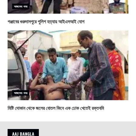
আজকের খবর
পঞ্জাবের গুরুদাসপুরে পুলিশ হত্যায় আইএসআই যোগ
আজকের খবর
মিষ্টি দোকান থেকে জলের বোতল কিনে এক ঢোক খেতেই রক্তবমি
AAJ BANGLA