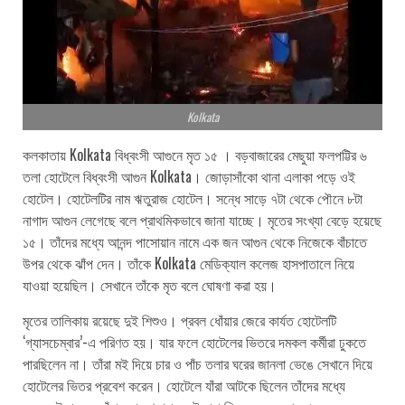
Kolkata
কলকাতায় Kolkata বিধ্বংসী আগুনে মৃত ১৫ । বড়বাজারের মেছুয়া ফলপট্টির ৬
তলা হোটেলে বিধ্বংসী আগুন Kolkata। জোড়াসাঁকো থানা এলাকা পড়ে ওই
হোটেল। হোটেলটির নাম ঋতুরাজ হোটেল। সন্ধে সাড়ে ৭টা থেকে পৌনে ৮টা
নাগাদ আগুন লেগেছে বলে প্রাথমিকভাবে জানা যাচ্ছে। মৃতের সংখ্যা বেড়ে হয়েছে
১৫। তাঁদের মধ্যে আনন্দ পাসোয়ান নামে এক জন আগুন থেকে নিজেকে বাঁচাতে
উপর থেকে ঝাঁপ দেন। তাঁকে Kolkata মেডিক্যাল কলেজ হাসপাতালে নিয়ে
যাওয়া হয়েছিল। সেখানে তাঁকে মৃত বলে ঘোষণা করা হয়।
মৃতের তালিকায় রয়েছে দুই শিশুও। প্রবল ধোঁয়ার জেরে কার্যত হোটেলটি
‘গ্যাসচেম্বার’-এ পরিণত হয়। যার ফলে হোটেলের ভিতরে দমকল কর্মীরা ঢুকতে
পারছিলেন না। তাঁরা মই দিয়ে চার ও পাঁচ তলার ঘরের জানলা ভেঙে সেখানে দিয়ে
হোটেলের ভিতর প্রবেশ করেন। হোটেলে যাঁরা আটকে ছিলেন তাঁদের মধ্যে