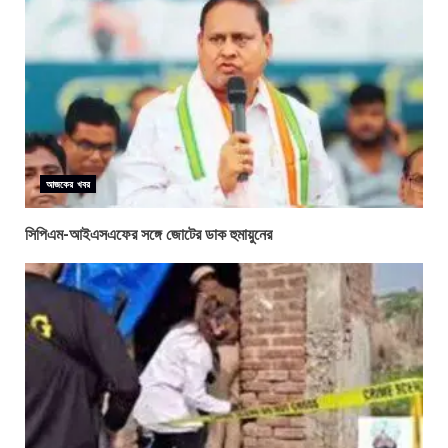
আজকের খবর
সিপিএম-আইএসএফের সঙ্গে জোটের ডাক হুমায়ুনের