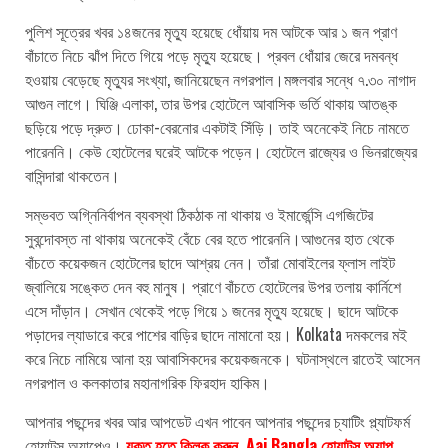
পুলিশ সূত্রের খবর ১৪জনের মৃত্যু হয়েছে ধোঁয়ায় দম আটকে আর ১ জন প্রাণ
বাঁচাতে নিচে ঝাঁপ দিতে গিয়ে পড়ে মৃত্যু হয়েছে। প্রবল ধোঁয়ার জেরে দমবন্ধ
হওয়ায় বেড়েছে মৃত্যুর সংখ্যা, জানিয়েছেন নগরপাল।মঙ্গলবার সন্ধে ৭.৩০ নাগাদ
আগুন লাগে। ঘিঞ্জি এলাকা, তার উপর হোটেলে আবাসিক ভর্তি থাকায় আতঙ্ক
ছড়িয়ে পড়ে দ্রুত। ঢোকা-বেরনোর একটাই সিঁড়ি। তাই অনেকেই নিচে নামতে
পারেননি। কেউ হোটেলের ঘরেই আটকে পড়েন। হোটেলে রাজ্যের ও ভিনরাজ্যের
বাসিন্দারা থাকতেন।
সম্ভবত অগ্নিনির্বাপন ব্যবস্থা ঠিকঠাক না থাকায় ও ইমার্জেন্সি এগজিটের
সুবন্দোবস্ত না থাকায় অনেকেই বেঁচে বের হতে পারেননি।আগুনের হাত থেকে
বাঁচতে কয়েকজন হোটেলের ছাদে আশ্রয় নেন। তাঁরা মোবাইলের ফ্লাস লাইট
জ্বালিয়ে সঙ্কেত দেন বহু মানুষ। প্রাণে বাঁচতে হোটেলের উপর তলায় কার্নিশে
এসে দাঁড়ান। সেখান থেকেই পড়ে গিয়ে ১ জনের মৃত্যু হয়েছে। ছাদে আটকে
পড়াদের ল্যাডারে করে পাশের বাড়ির ছাদে নামানো হয়। Kolkata দমকলের মই
করে নিচে নামিয়ে আনা হয় আবাসিকদের কয়েকজনকে। ঘটনাস্থলে রাতেই আসেন
নগরপাল ও কলকাতার মহানাগরিক ফিরহাদ হাকিম।
আপনার পছন্দের খবর আর আপডেট এখন পাবেন আপনার পছন্দের চ্যাটিং প্ল্যাটফর্ম
হোয়াটস অ্যাপেও।
যুক্ত হতে ক্লিক করুন Aaj Bangla হোয়াটস অ্যাপ