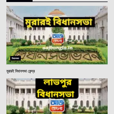
বিধানসভা
মুরারই বিধানসভা কেন্দ্র