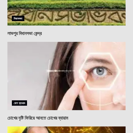
বিধানসভা
লাভপুর বিধানসভা কেন্দ্র
যোগ ব্যায়াম
চোখের দৃষ্টি ফিরিয়ে আনতে চোখের ব্যায়াম