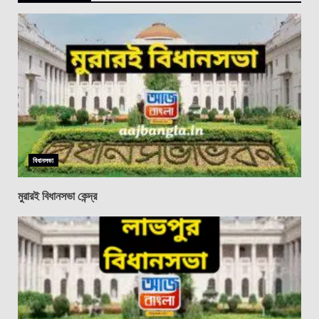
বিধানসভা
মুরারই বিধানসভা কেন্দ্র