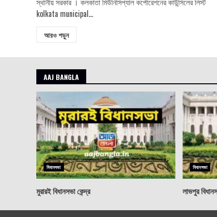
স্থানীয় সরকার । কলকাতা মিউনিসিপ্যাল ​​কর্পোরেশনের কাউন্সিলের লিস্ট
kolkata municipal...
আরও পড়ুন
AAJ BANGLA
বিধানসভা
বিধানসভা
মুরারই বিধানসভা কেন্দ্র
লাভপুর বিধানসভ