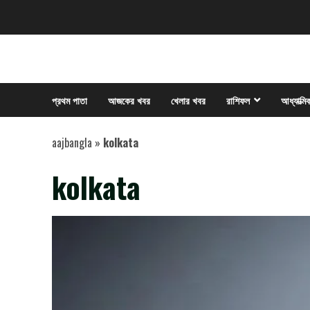
Skip
to
content
প্রথম পাতা
আজকের খবর
খেলার খবর
রাশিফল
আধ্যাত্মি
aajbangla
»
kolkata
kolkata