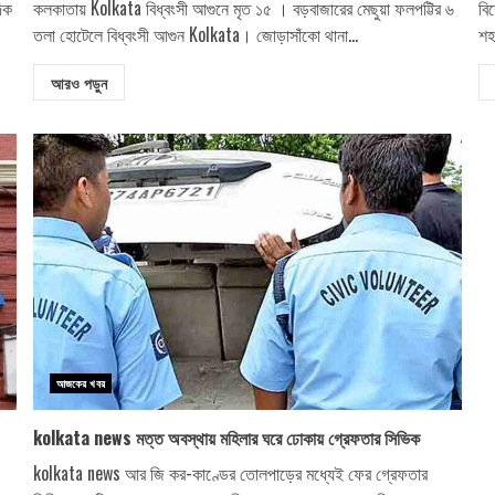
দিক
কলকাতায় Kolkata বিধ্বংসী আগুনে মৃত ১৫ । বড়বাজারের মেছুয়া ফলপট্টির ৬
বি
তলা হোটেলে বিধ্বংসী আগুন Kolkata। জোড়াসাঁকো থানা...
শহ
আরও পড়ুন
আজকের খবর
kolkata news মত্ত অবস্থায় মহিলার ঘরে ঢোকায় গ্রেফতার সিভিক
kolkata news আর জি কর-কাণ্ডের তোলপাড়ের মধ্যেই ফের গ্রেফতার