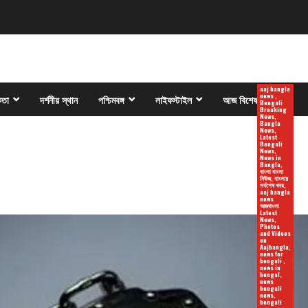
aaj bangla
news ,
কতা
দর্শনীয় স্থান
পশ্চিমবঙ্গ
লাইফস্টাইল
আজ বিশেষ
Bengali
Breaking
News,
Bangla
News,
Latest
Bengali
News,
News in
Bangla,
বাংলা বাংলা
নিউজ, বাংলায়
সর্বশেষ খবর,
aaj bangla
news
আজবাংলা
Latest
News,
Photos
and Videos
on
Aajbangla,
news for
bengali ,
news in
bengal,
news
bengali
news,
bengali