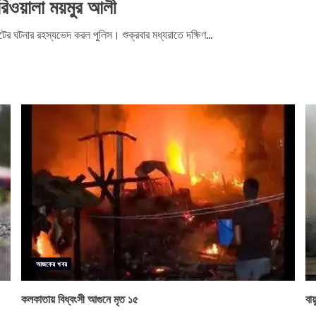
েরিওয়ালা ময়মুর আলী
ের ঘটনার রহস্যভেদ করল পুলিস। শুক্রবার মধ্যরাতে দক্ষিণ...
আজকের খবর
কলকাতায় বিধ্বংসী আগুনে মৃত ১৫
বা