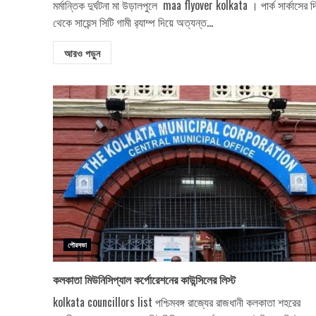
মর্মান্তিক দুর্ঘটনা মা উড়ালপুলে maa flyover kolkata । পার্ক সার্কাসের 
থেকে সায়েন্স সিটি গামী র‍্যাম্প দিয়ে অত্যন্ত...
আরও পড়ুন
পৌরসভা
কলকাতা মিউনিসিপ্যাল ​​কর্পোরেশনের কাউন্সিলের লিস্ট
kolkata councillors list পশ্চিমবঙ্গ রাজ্যের রাজধানী কলকাতা শহরের