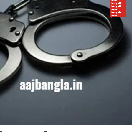
news
bengali,
bengali
news
bengali
news,