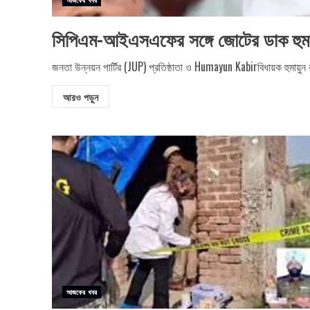
সিপিএম-আইএসএফের সঙ্গে জোটের ডাক হুমা
জনতা উন্নয়ন পার্টির (JUP) প্রতিষ্ঠাতা ও Humayun Kabirবিধায়ক হুমায়ুন
আরও পড়ুন
আজকের খবর