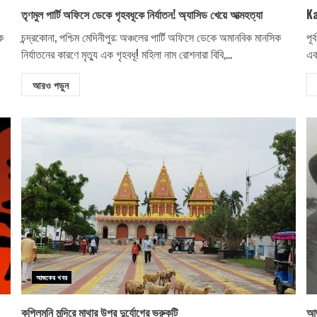
তৃণমুল পার্টি অফিসে ডেকে গৃহবধূকে নির্যাতন! অ্যাসিড খেয়ে আত্মহত্যা
Ka
ক
চন্দ্রকোনা, পশ্চিম মেদিনীপুর: অঞ্চলের পার্টি অফিসে ডেকে অমানবিক মানসিক
পূর
নির্যাতনের কারণে মৃত্যু এক গৃহবধূ! মহিলা নাম রোশনারা বিবি,...
এক
আরও পড়ুন
আজকের খবর
কপিলমুনি মন্দিরে মাথার উপর দুর্যোগের ভ্রুকুটি
আজ