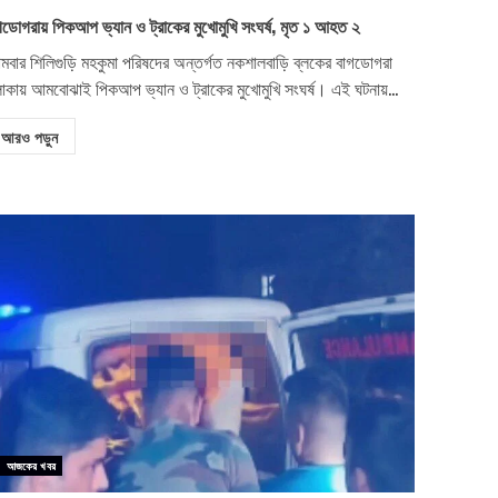
গডোগরায় পিকআপ ভ্যান ও ট্রাকের মুখোমুখি সংঘর্ষ, মৃত ১ আহত ২
মবার শিলিগুড়ি মহকুমা পরিষদের অন্তর্গত নকশালবাড়ি ব্লকের বাগডোগরা
াকায় আমবোঝাই পিকআপ ভ্যান ও ট্রাকের মুখোমুখি সংঘর্ষ। এই ঘটনায়...
আরও পড়ুন
আজকের খবর