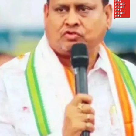
news
bengali,
bengali
news
bengali
news,