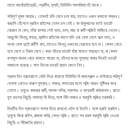
তাতে কার্বোহাইড্রেট, প্রোটিন, ফ্যাট, ভিটামিন সমপরিমাণেই থাকে।
পরিপূর্ণ সুষম আহার। তেমনই যদি মেনে চলা যায়, তাতেও ওজন কমানো সম্ভব।
বাঙালি হেঁশেলে ব্রাউন রাইসের তেমন চল নেই। মা-ঠাকুমাদের যতই ডায়েট
বোঝান না কেন, তাঁরা থালায় সেই ভাত, ডাল, মাছ বা রুটি-সব্জিই সাজিয়ে দেবেন।
আয়ুর্বেদ কিন্তু বলছে, ব্রাউন রাইসের বদলে যদি এক বেলা মেপে অল্প ভাত, ও
অন্য বেলা দুটো রুটিই খান, তাতেও কিন্তু ওজনের হেরফের হবে না। কেবল খেতে
হবে মেপে ও নিয়ম মেনে। কড়া ধাঁচের ডায়েট যাঁরা মানতে পারছেন না, বা কেবল
ফলমূল-বাদাম খেয়ে থাকতে পারেন না, তাঁদের জন্য সুস্বাদু খাবার দিয়েই ডায়েট
সাজানো হয়েছে। সাত দিনের ডায়েট প্ল্যান জেনে নিন।
প্রথম দিন প্রাতরাশে: মেথি দিয়ে বানানো ভিটামিন বি কমপ্লেক্স ও ফাইবারে পরিপূর্ণ
থেপলা খেতেও দারুণ সুস্বাদু। গাজর, পালংয়ের মতো সব্জি আরও পুষ্টিকর করে
তোলে। দুপুরে: বাজরার রুটি, পালক-পনির, স্যালাড ও কয়েকটি কাঠবাদাম। রাতে:
মুগ ডালের খিচুড়ি সামান্য ঘি দিয়ে, সঙ্গে বিট-গাজর ও মরসুমি সব্জির তরকারি।
দ্বিতীয় দিন প্রাতরাশে: মশলা দিয়ে বানানো ওট্‌স বা ইডলি। সঙ্গে ড্রাই ফ্রুট্‌স।
দুপুরে: জিরা রাইস, রাজমা কারি, সেদ্ধ সব্জি। রাতে: সব রকম মরসুমি সব্জি দেওয়া
খিচুড়ি ও বিটরুটের রায়তা।