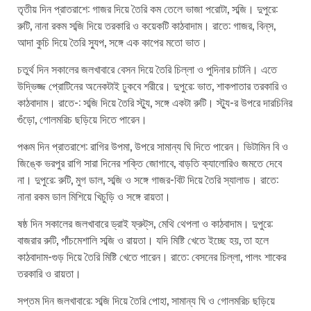
তৃতীয় দিন প্রাতরাশে: গাজর দিয়ে তৈরি কম তেলে ভাজা পরোটা, সব্জি। দুপুরে:
রুটি, নানা রকম সব্জি দিয়ে তরকারি ও কয়েকটি কাঠবাদাম। রাতে: গাজর, বিন্‌স,
আদা কুচি দিয়ে তৈরি স্যুপ, সঙ্গে এক কাপের মতো ভাত।
চতুর্থ দিন সকালের জলখাবারে বেসন দিয়ে তৈরি চিল্লা ও পুদিনার চাটনি। এতে
উদ্ভিজ্জ প্রোটিনের অনেকটাই ঢুকবে শরীরে। দুপুরে: ভাত, শাকপাতার তরকারি ও
কাঠবাদাম। রাতে-: সব্জি দিয়ে তৈরি স্ট্যু, সঙ্গে একটা রুটি। স্ট্যু-র উপরে দারচিনির
গুঁড়ো, গোলমরিচ ছড়িয়ে দিতে পারেন।
পঞ্চম দিন প্রাতরাশে: রাগির উপমা, উপরে সামান্য ঘি দিতে পারেন। ভিটামিন বি ও
জিঙ্কে ভরপুর রাগি সারা দিনের শক্তি জোগাবে, বাড়তি ক্যালোরিও জমতে দেবে
না। দুপুরে: রুটি, মুগ ডাল, সব্জি ও সঙ্গে গাজর-বিট দিয়ে তৈরি স্যালাড। রাতে:
নানা রকম ডাল মিশিয়ে খিচুড়ি ও সঙ্গে রায়তা।
ষষ্ঠ দিন সকালের জলখাবারে ড্রাই ফ্রুট্‌স, মেথি থেপলা ও কাঠবাদাম। দুপুরে:
বাজরার রুটি, পাঁচমেশালি সব্জি ও রায়তা। যদি মিষ্টি খেতে ইচ্ছে হয়, তা হলে
কাঠবাদাম-গুড় দিয়ে তৈরি মিষ্টি খেতে পারেন। রাতে: বেসনের চিল্লা, পালং শাকের
তরকারি ও রায়তা।
সপ্তম দিন জলখাবারে: সব্জি দিয়ে তৈরি পোহা, সামান্য ঘি ও গোলমরিচ ছড়িয়ে