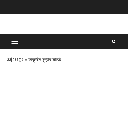
Skip
to
content
PRIMARY
MENU
aajbangla
»
আয়ুর্বেদে সুস্বাদু ডায়েট