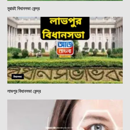
মুরারই বিধানসভা কেন্দ্র
বিধানসভা
লাভপুর বিধানসভা কেন্দ্র