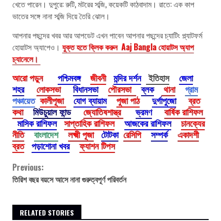
খেতে পারেন। দুপুরে: রুটি, মটরের সব্জি, কয়েকটি কাঠবাদাম। রাতে: এক কাপ
ভাতের সঙ্গে নানা সব্জি দিয়ে তৈরি ঝোল।
আপনার পছন্দের খবর আর আপডেট এখন পাবেন আপনার পছন্দের চ্যাটিং প্ল্যাটফর্ম
হোয়াটস অ্যাপেও।
যুক্ত হতে ক্লিক করুন Aaj Bangla হোয়াটস অ্যাপ
চ্যানেলে।
আরো পড়ুন
পশ্চিমবঙ্গ
জীবনী
মন্দির দর্শন
ইতিহাস
জেলা
শহর
লোকসভা
বিধানসভা
পৌরসভা
ব্লক
থানা
গ্রাম
পঞ্চায়েত
কালীপূজা
যোগ ব্যায়াম
পুজা পাঠ
দুর্গাপুজো
ব্রত
কথা
মিউচুয়াল ফান্ড
জ্যোতিষশাস্ত্র
ভ্রমণ
বার্ষিক রাশিফল
মাসিক রাশিফল
সাপ্তাহিক রাশিফল
আজকের রাশিফল
চানক্যের
নীতি
বাংলাদেশ
লক্ষ্মী পূজা
টোটকা
রেসিপি
সম্পর্ক
একাদশী
ব্রত
পড়াশোনা খবর
ফ্যাশন টিপস
Continue
Previous:
তিরিশ বছর বয়সে আসে নানা গুরুত্বপূর্ণ পরিবর্তন
Reading
RELATED STORIES