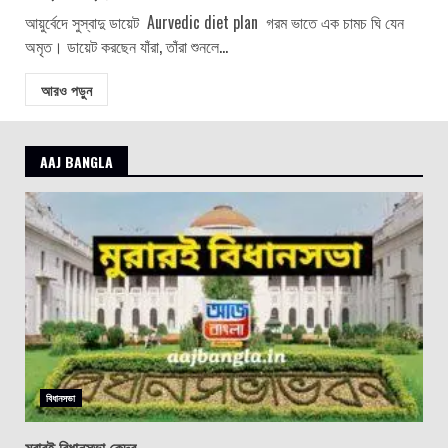
আয়ুর্বেদে সুস্বাদু ডায়েট Aurvedic diet plan গরম ভাতে এক চামচ ঘি যেন
অমৃত। ডায়েট করছেন যাঁরা, তাঁরা শুনলে...
আরও পড়ুন
AAJ BANGLA
বিধানসভা
মুরারই বিধানসভা কেন্দ্র