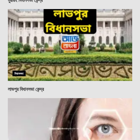
বিধানসভা
লাভপুর বিধানসভা কেন্দ্র