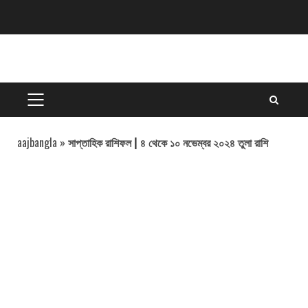
Skip
to
content
PRIMARY
MENU
aajbangla
»
সাপ্তাহিক রাশিফল | ৪ থেকে ১০ নভেম্বর ২০২৪ তুলা রাশি