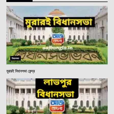
বিধানসভা
মুরারই বিধানসভা কেন্দ্র