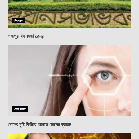
বিধানসভা
লাভপুর বিধানসভা কেন্দ্র
যোগ ব্যায়াম
চোখের দৃষ্টি ফিরিয়ে আনতে চোখের ব্যায়াম