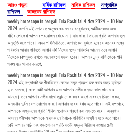
আরও পড়ুন:
বার্ষিক রাশিফল
মাসিক রাশিফল
সাপ্তাহিক
রাশিফল
আজকের রাশিফল
weekly horoscope in bengali Tula Rashifal 4 Nov 2024 – 10 Nov
2024 আপনি এই সপ্তাহে অনুভব করবেন যে বন্ধুবান্ধব, আত্মীয়স্বজন এবং
বাড়ির লোকেরা আপনার প্রয়োজন বোঝে না। যার কারণে তাদের প্রতি আপনার ভুল
অনুভূতি হতে পারে। এমন পরিস্থিতিতে, আপনাকেও বুঝতে হবে যে অন্যের মধ্যে
পরিবর্তন আনার পরিবর্তে আপনি যদি নিজের মধ্যে পরিবর্তন আনেন তবে আপনি
নিজেকে চাপমুক্ত রাখতে অনেকাংশে সফল হবেন। আপনার চন্দ্র রাশি থেকে শনি
পঞ্চম ঘরে থাকার কারণে,
weekly horoscope in bengali Tula Rashifal 4 Nov 2024 – 10 Nov
2024 এই সপ্তাহটি অংশীদারিত্বে কোনও নতুন প্রকল্প শুরু করার জন্য দুর্দান্ত
হতে চলেছে। কারণ এটি আপনার এবং আপনার সঙ্গীর জন্যও ভাল লাভ বয়ে
আনবে। তবে আপনার সঙ্গীর সাথে হ্যান্ডশেক করার আগে সাবধানে চিন্তা করুন,
অন্যথায় দুর্বল যোগাযোগের কারণে আপনার মধ্যে বিবাদ হতে পারে। এই সপ্তাহে
আপনাকে অধ্যয়নের প্রতি শিথিল মনোভাব গ্রহণ করা এড়াতে হবে। অন্যথায়
আসন্ন পরীক্ষায় আপনাকে মারাত্মক নেতিবাচক পরিণতির সম্মুখীন হতে হতে পারে।
তাই আপনার পাঠ এবং পড়াশোনার প্রতি যতটা সম্ভব সিরিয়াস হওয়ার চেষ্টা
করুন। উপায় : প্রতিদিন 24 বার “ওং ভার্গবায় নমঃ” র জপ করুন।