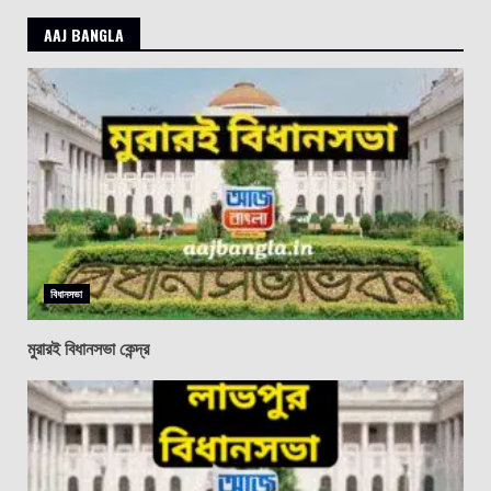
AAJ BANGLA
বিধানসভা
মুরারই বিধানসভা কেন্দ্র