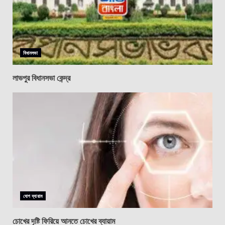
বিধানসভা
লাভপুর বিধানসভা কেন্দ্র
যোগ ব্যায়াম
চোখের দৃষ্টি ফিরিয়ে আনতে চোখের ব্যায়াম