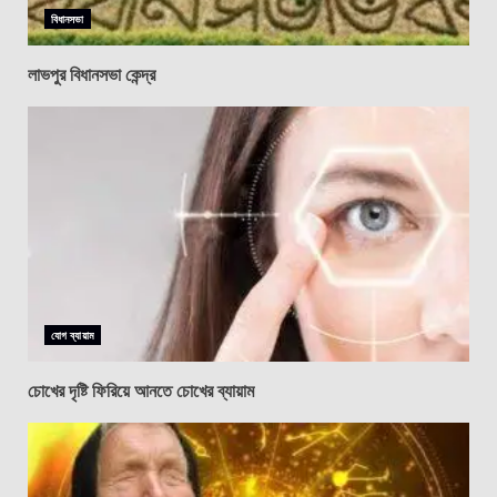
বিধানসভা
লাভপুর বিধানসভা কেন্দ্র
যোগ ব্যায়াম
চোখের দৃষ্টি ফিরিয়ে আনতে চোখের ব্যায়াম