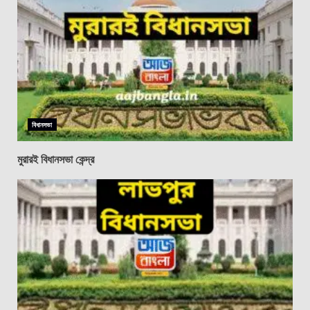
বিধানসভা
মুরারই বিধানসভা কেন্দ্র