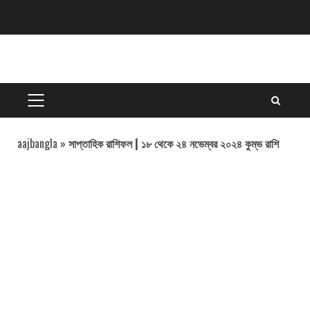
Skip
to
content
PRIMARY
MENU
aajbangla
»
সাপ্তাহিক রাশিফল | ১৮ থেকে ২৪ নভেম্বর ২০২৪ কুম্ভ রাশি