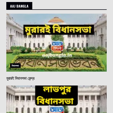
AAJ BANGLA
বিধানসভা
মুরারই বিধানসভা কেন্দ্র