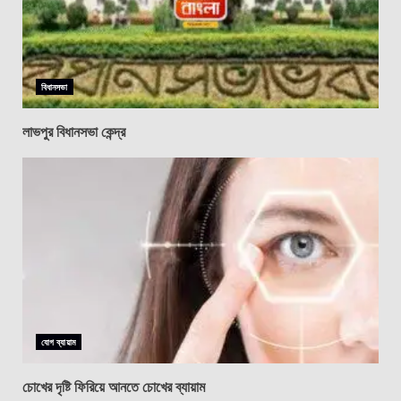
বিধানসভা
লাভপুর বিধানসভা কেন্দ্র
যোগ ব্যায়াম
চোখের দৃষ্টি ফিরিয়ে আনতে চোখের ব্যায়াম