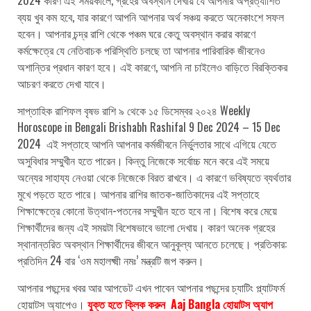
2024 কারণ এই সময়কালে, গ্রহের অবস্থান দেখায় যে আপনার অপ্রত্যাশিত
ব্যয় খুব কম হবে, যার কারণে আপনি আপনার অর্থ সঞ্চয় করতে অনেকাংশে সফল
হবেন। আপনার চন্দ্র রাশি থেকে পঞ্চম ঘরে কেতু অবস্থান করার কারণে
কর্মক্ষেত্রে যে নেতিবাচক পরিস্থিতি চলছে তা আপনার পারিবারিক জীবনেও
অশান্তির প্রধান কারণ হবে। এই কারণে, আপনি না চাইলেও বাড়িতে বিরক্তিকর
আচরণ করতে দেখা যাবে।
সাপ্তাহিক রাশিফল বৃষভ রাশি ৯ থেকে ১৫ ডিসেম্বর ২০২৪ Weekly
Horoscope in Bengali Brishabh Rashifal 9 Dec 2024 – 15 Dec
2024 এই সপ্তাহে আপনি আপনার কর্মজীবনে নির্ভুলতার সাথে এগিয়ে যেতে
অসুবিধার সম্মুখীন হতে পারেন। কিন্তু নিজেকে সর্বোচ্চ মনে করে এই সময়ে
অন্যের সাহায্য নেওয়া থেকে নিজেকে বিরত রাখবে। এ কারণে ভবিষ্যতে ব্যর্থতার
মুখে পড়তে হতে পারে। আপনার রাশির জাতক-জাতিকাদের এই সপ্তাহে
শিক্ষাক্ষেত্রে কোনো উত্থান-পতনের সম্মুখীন হতে হবে না। বিশেষ করে মেয়ে
শিক্ষার্থীদের জন্য এই সময়টা বিশেষভাবে ভালো দেখায়। কারণ অনেক গ্রহের
স্থানান্তরিত অবস্থান শিক্ষার্থীদের জীবনে আনুকূল্য আনতে চলেছে। প্রতিকার:
প্রতিদিন 24 বার ‘ওম মহালক্ষ্মী নমঃ’ মন্ত্রটি জপ করুন।
আপনার পছন্দের খবর আর আপডেট এখন পাবেন আপনার পছন্দের চ্যাটিং প্ল্যাটফর্ম
হোয়াটস অ্যাপেও।
যুক্ত হতে ক্লিক করুন Aaj Bangla হোয়াটস অ্যাপ