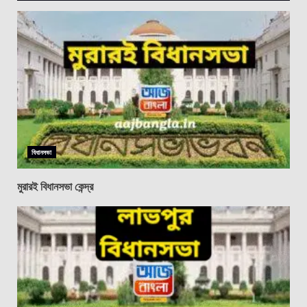
বিধানসভা
মুরারই বিধানসভা কেন্দ্র