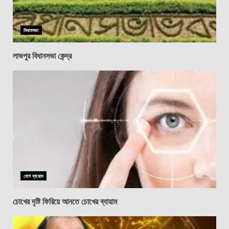
বিধানসভা
লাভপুর বিধানসভা কেন্দ্র
যোগ ব্যায়াম
চোখের দৃষ্টি ফিরিয়ে আনতে চোখের ব্যায়াম