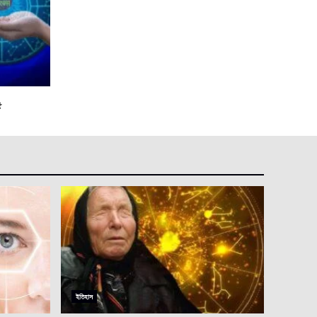
৫
ইতিহাস