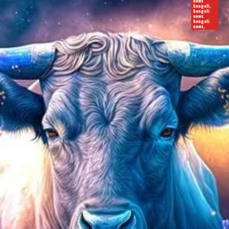
news
bengali,
bengali
news
bengali
news,