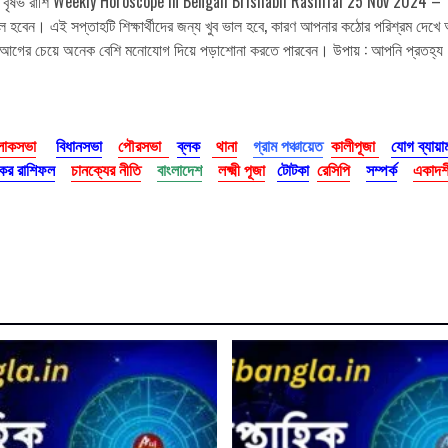
০২৪ বৃষভ রাশি Weekly Horoscope in Bengali Brishabh Rashifal 25 Nov 2024 – 1
ফল হবেন। এই সপ্তাহটি শিক্ষার্থীদের জন্য খুব ভাল হবে, কারণ আপনার কঠোর পরিশ্রম দ
 আগের চেয়ে অনেক বেশি মনোযোগ দিয়ে পড়াশোনা করতে পারবেন। উপায় : আপনি প্রতহ্য
োকসভা
বিধানসভা
পৌরসভা
ব্লক
থানা
গ্রাম পঞ্চায়েত
কালীপূজা
যোগ ব্যায়া
র রাশিফল
চানক্যের নীতি
বাংলাদেশ
লক্ষ্মী পূজা
টোটকা
রেসিপি
সম্পর্ক
একাদশী