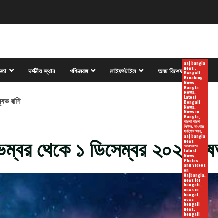
aaj bangla
news ,
কতা
দর্শনীয় স্থান
পশ্চিমবঙ্গ
লাইফস্টাইল
আজ বিশেষ
Bengali
Breaking
News,
Bangla
News,
Latest
ৃষভ রাশি
Bengali
News,
News in
Bangla,
বাংলা বাংলা
নিউজ, বাংলায়
সর্বশেষ খবর,
েম্বর থেকে ১ ডিসেম্বর ২০২৪ বৃষ
aaj bangla
news
আজবাংলা
Latest
News,
Photos
and Videos
on
Aajbangla,
news for
bengali ,
news in
bengal,
news
bengali
news,
bengali