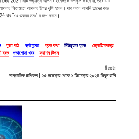
 Dec 2024 এটি শুধুমাত্র আপনার ইমেজকে উপকৃত করবে না, তবে এটি
েখে আপনার পিতামাতা আপনার উপর খুশি হবেন। যার ফলে আপনি তাদের কাছ
 24 বার “ওং শুক্রয় নমঃ” র জপ করুন।
ম
পুজা পাঠ
দুর্গাপুজো
ব্রত কথা
মিউচুয়াল ফান্ড
জ্যোতিষশাস্ত্র
 ব্রত
পড়াশোনা খবর
ফ্যাশন টিপস
Next:
সাপ্তাহিক রাশিফল | ২৫ নভেম্বর থেকে ১ ডিসেম্বর ২০২৪ মিথুন রাশি