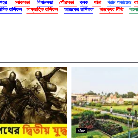
 শহর
লোকসভা
বিধানসভা
পৌরসভা
ব্লক
থানা
গ্রাম পঞ্চায়েত
ক
াসিক রাশিফল
সাপ্তাহিক রাশিফল
আজকের রাশিফল
চানক্যের নীতি
বাংল
ইতিহাস