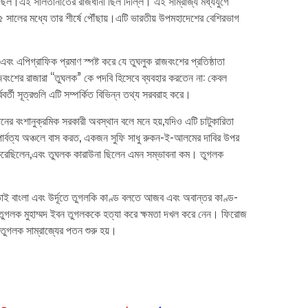
ক ছিল।এই সালতানাতের রাজধানী ছিল দিল্লি। এই সাম্রাজ্য মধ্যযুগে
৫ সালের মধ্যে তার শীর্ষে পৌঁছায়।এটি ভারতীয় উপমহাদেশের বেশিরভাগ
ক এবং এপিগ্রাফিক প্রমাণ স্পষ্ট করে যে তুঘলুক রাজবংশের প্রতিষ্ঠাতা
রাজবংশের রাজারা “তুঘলক” কে পদবি হিসেবে ব্যবহার করতেন না: কেবল
র্তী সূত্রগুলি এটি সম্পর্কিত বিভিন্ন তথ্য সরবরাহ করে।
ের বংশানুক্রমিক সরকারী অবস্থান বলে মনে হয়,যদিও এটি চাটুকারিতা
তী পার্বত্য অঞ্চলে বাস করত, একজন সুফি সাধু রুকন-ই-আলমের দাবির উপর
চ্ছ করেছিলেন,এবং তুঘলক কারাউনা ছিলেন এমন সম্ভাবনা কম। তুগলক
। তাই বাংলা এবং উর্দূতে তুগলকি কাণ্ড বলতে আজব এবং অবান্তর কাণ্ড-
শাহ তুগলক মুহাম্মদ ইবন তুগলককে হত্যা করে ক্ষমতা দখল করে নেন। ফিরোজ
 তুগলক সাম্রাজ্যের পতন শুরু হয়।