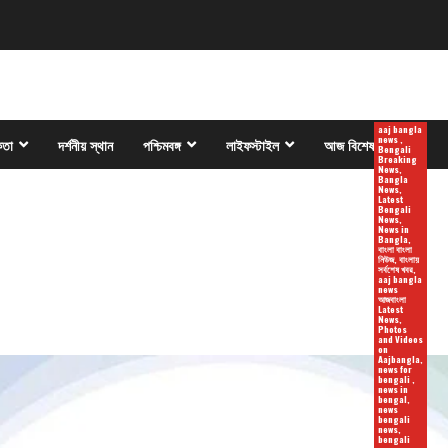
aaj bangla
news ,
কতা
দর্শনীয় স্থান
পশ্চিমবঙ্গ
লাইফস্টাইল
আজ বিশেষ
Bengali
Breaking
News,
Bangla
News,
Latest
Bengali
News,
News in
Bangla,
বাংলা বাংলা
নিউজ, বাংলায়
সর্বশেষ খবর,
aaj bangla
news
আজবাংলা
Latest
News,
Photos
and Videos
on
Aajbangla,
news for
bengali ,
news in
bengal,
news
bengali
news,
bengali