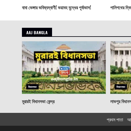
বাবা ভেঙ্গার ভবিষ্যদ্বাণী! ভয়াবহ যুদ্ধের পূর্বাভাস!
পানিপথের দ্বি
AAJ BANGLA
বিধানসভা
বিধানসভা
মুরারই বিধানসভা কেন্দ্র
লাভপুর বিধানসভ
প্রথম পাতা
আ