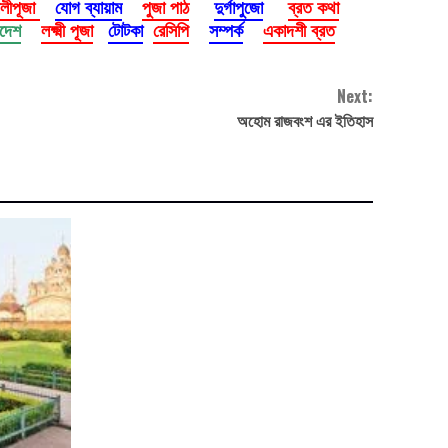
ালীপূজা
যোগ ব্যায়াম
পুজা পাঠ
দুর্গাপুজো
ব্রত কথা
াদেশ
লক্ষ্মী পূজা
টোটকা
রেসিপি
সম্পর্ক
একাদশী ব্রত
Next:
অহোম রাজবংশ এর ইতিহাস