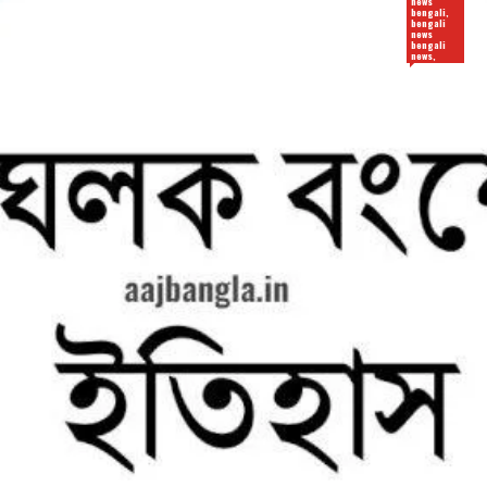
news
bengali,
bengali
news
bengali
news,