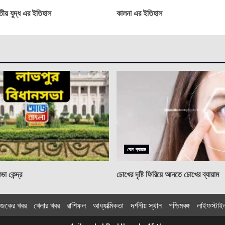
তীয় যুদ্ধ এর ইতিহাস
কালনা এর ইতিহাস
যোগ ব্যায়াম
া কেন্দ্র
চোখের দৃষ্টি ফিরিয়ে আনতে চোখের ব্যায়াম
জকের খবর
খেলার খবর
রাশিফল
আধ্যাত্মিকতা
দর্শনীয় স্থান
পশ্চিমবঙ্গ
লাইফস্টাই