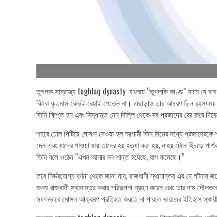
তুগলক সাম্রাজ্য tughlaq dynasty বাংলায় “তুগলকি কাণ্ড” নামে যে বাগধ
কিংবা কৃতদাস কেউই রেহাই পেতেন না। এছাড়াও তার আচরণ ছিল রহস্যময়। 
তিনি ক্ষিপ্ত হন এবং সিদ্ধান্ত নেন দিল্লি থেকে সব প্রজাদের বের করে দিব
শহরে ঢোল পিটিয়ে ঘোষণা দেওয়া হল আগামী তিন দিনের মধ্যে প্রজাদেরক
দেন এবং যাদের পাওয়া যায় তাদের হয় হত্যা করা হয়, নাহয় টেনে হিঁচড়ে
তিনি বলে ওঠেন “এখন আমার মন শান্ত হয়েছে, রাগ কমেছে।”
তবে নির্ভরযোগ্য বর্ণনা থেকে জানা যায়, রাজধানী স্থানান্তর এর যে ঘটনার 
জন্য রাজধানী স্থানান্তর করার পরিকল্পনা গ্রহণ করেন এবং তার নাম দৌলত
সফলভাবে মোঙ্গল আক্রমণ প্রতিহত করতে না পারলে ভারতের ইতিহাস স্থায