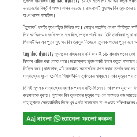
তুগলক সাম্রাজ্য tughlaq dynasty ১৩২০ সালে গিয়াসউদ্দিন কর্তৃক প্রতি
ভারতবর্ষের বিস্তীর্ণ অঞ্চল শাসন করেছে। রাজবংশটি মুহাম্মদ বিন তুঘলকে
অংশ শাসন করেছিল।
“তুঘলক” শব্দটির ব্যুৎপত্তি নিশ্চিত নয়। ষোড়শ শতাব্দীর লেখক ফিরিস্তা দাবি
গিয়াসউদ্দিন-এর ব্যক্তিগত নাম ছিল, পৈতৃক পদবী নয়।ইতিহাসবিদরা পুরো র
গিয়াসউদ্দিন এর পুত্র মুহাম্মদ বিন তুঘলুক নিজেকে তুঘলক শাহের পুত্র বলে
tughlaq dynasty তুঘলকের রাজদরবার কবি বদর-ই চাচ বাহরাম গুরের রেখা থে
হিসাবে খারিজ করা যেতে পারে।মরোক্কোর ভ্রমণকারী ইবনে বতুতা বলেছেন যে ত
ভিত্তি করে।যাইহোক, এটি অন্যান্য সমসাময়িক উৎস দ্বারা সমর্থন করা হয়
সাম্রাজ্যের সূচনা হয়েছিল গিয়াসউদ্দিন তুগলকের মাধ্যমে। তার মৃত্যুর পর
তিনিই তুগলক সাম্রাজ্যের ব্যাপক প্রসার ঘটিয়েছিলেন। তারপরও মুহাম্মদ ব
কারখানাকে বুঝায়। মুহাম্মদ বিন তুগলকের মৃত্যুর পর এক মাসেরও কম সময়ে
শাহ তুগলক সৈন্যবাহিনীর দিকে খুব একটা মনোযোগ না দেওয়ায় দক্ষিণাঞ্চলে