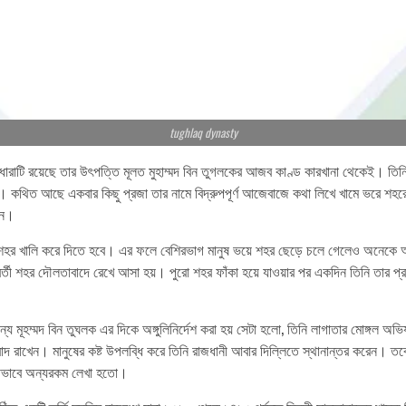
tughlaq dynasty
ারাটি রয়েছে তার উৎপত্তি মূলত মুহাম্মদ বিন তুগলকের আজব কাণ্ড কারখানা থেকেই। তিনি 
কথিত আছে একবার কিছু প্রজা তার নামে বিদ্রুপপূর্ণ আজেবাজে কথা লিখে খামে ভরে শহরে
েন।
ে শহর খালি করে দিতে হবে। এর ফলে বেশিরভাগ মানুষ ভয়ে শহর ছেড়ে চলে গেলেও অনেকে 
 পার্শবর্তী শহর দৌলতাবাদে রেখে আসা হয়। পুরো শহর ফাঁকা হয়ে যাওয়ার পর একদিন তিনি 
জন্যে মূহম্মদ বিন তুঘলক এর দিকে অঙ্গুলিনির্দেশ করা হয় সেটা হলো, তিনি লাগাতার মোঙ্গল
াবাদ রাখেন। মানুষের কষ্ট উপলব্ধি করে তিনি রাজধানী আবার দিল্লিতে স্থানান্তর করেন। 
়ীভাবে অন্যরকম লেখা হতো।