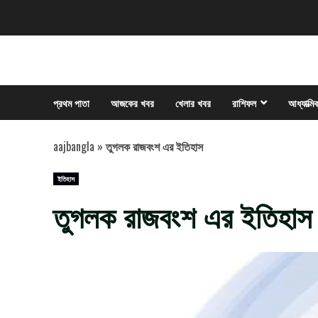
Skip
to
content
প্রথম পাতা
আজকের খবর
খেলার খবর
রাশিফল
আধ্যাত্মি
aajbangla
»
তুগলক রাজবংশ এর ইতিহাস
ইতিহাস
তুগলক রাজবংশ এর ইতিহাস