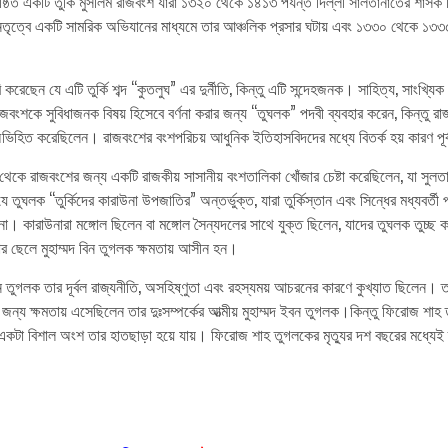
ষ্ঠিত একটি তুর্কি মুসলিম রাজবংশ যারা ১৩২০ থেকে ১৪১৩ পর্যন্ত দিল্লী সালতানাতের শাস
র নেতৃত্বে একটি সামরিক অভিযানের মাধ্যমে তার আঞ্চলিক প্রসার ঘটায় এবং ১৩৩০ থেকে ১৩৩
 করেছেন যে এটি তুর্কি শব্দ “কুতলুঘ” এর দুর্নীতি, কিন্তু এটি সন্দেহজনক। সাহিত্য, সাংখ্যি
াজবংশকে সুবিধাজনক বিষয় হিসেবে বর্ণনা করার জন্য “তুঘলক” পদবী ব্যবহার করেন, কিন্তু 
 অভিহিত করেছিলেন। রাজবংশের বংশপরিচয় আধুনিক ইতিহাসবিদদের মধ্যে বিতর্ক হয় কারণ পূর্বব
কে রাজবংশের জন্য একটি রাজকীয় সাসানীয় বংশতালিকা খোঁজার চেষ্টা করেছিলেন, যা সুলতান
ুঘলক “তুর্কিদের কারাউনা উপজাতির” অন্তর্ভুক্ত, যারা তুর্কিস্তান এবং সিন্ধের মধ্যবর্
 না। কারাউনারা মঙ্গোল ছিলেন বা মঙ্গোল সৈন্যদলের সাথে যুক্ত ছিলেন, যাদের তুঘলক তু
 তার ছেলে মুহাম্মদ বিন তুগলক ক্ষমতায় আসীন হন।
িন তুগলক তার দূর্বল রাজ্যনীতি, অসহিষ্ণুতা এবং রহস্যময় আচরনের কারণে কুখ্যাত ছিলেন
র জন্য ক্ষমতায় এসেছিলেন তার দুঃসম্পর্কের আত্মীয় মুহাম্মদ ইবন তুগলক।কিন্তু ফিরোজ 
র একটা বিশাল অংশ তার হাতছাড়া হয়ে যায়। ফিরোজ শাহ তুগলকের মৃত্যুর দশ বছরের মধ্যেই