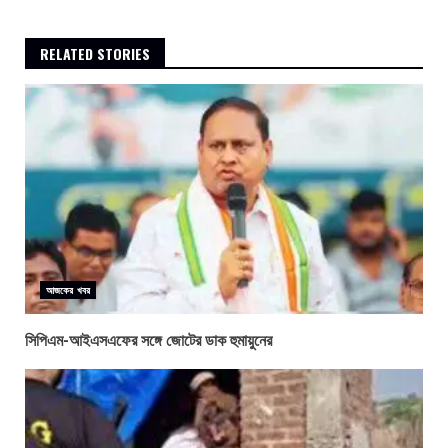
RELATED STORIES
আজকের খবর
সিপিএম-আইএসএফের সঙ্গে জোটের ডাক হুমায়ুনের