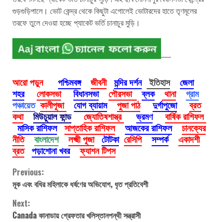
গুড়গুড়িপালে। ভোট কেন্দ্র থেকে কিছুটা এগোলেই ভোটারদের হাতে তৃণমূলের
তরফে তুলে দেওয়া হচ্ছে প্যাকেট ভর্তি চানাচুর মুড়ি।
আরো পড়ুন
পশ্চিমবঙ্গ
জীবনী
মন্দির দর্শন
ইতিহাস
জেলা
শহর
লোকসভা
বিধানসভা
পৌরসভা
ব্লক
থানা
গ্রাম
পঞ্চায়েত
কালীপূজা
যোগ ব্যায়াম
পুজা পাঠ
দুর্গাপুজো
ব্রত
কথা
মিউচুয়াল ফান্ড
জ্যোতিষশাস্ত্র
ভ্রমণ
বার্ষিক রাশিফল
মাসিক রাশিফল
সাপ্তাহিক রাশিফল
আজকের রাশিফল
চানক্যের
নীতি
বাংলাদেশ
লক্ষ্মী পূজা
টোটকা
রেসিপি
সম্পর্ক
একাদশী
ব্রত
পড়াশোনা খবর
ফ্যাশন টিপস
Continue
Previous:
মূক এবং বধির মহিলাকে ধর্ষণের অভিযোগ, ধৃত প্রতিবেশী
Reading
Next:
Canada কানাডায় গ্রেফতার খলিস্তানপন্থী সন্ত্রাসী