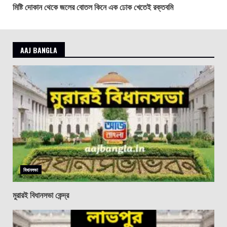
মিষ্টি দোকান থেকে জলের বোতল কিনে এক ঢোক খেতেই রক্তবমি
AAJ BANGLA
বিধানসভা
মুরারই বিধানসভা কেন্দ্র