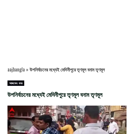
aajbangla
»
উপনির্বাচনের মধ্যেই মেদিনীপুরে তৃণমূল বনাম তৃণমূল
আজকের খবর
উপনির্বাচনের মধ্যেই মেদিনীপুরে তৃণমূল বনাম তৃণমূল