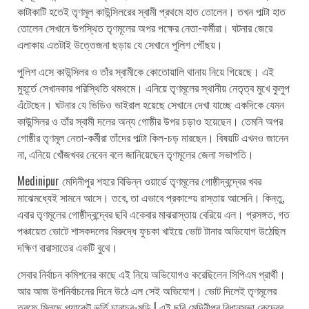
কাটাকাটি হতেই তৃণমূল কাউন্সিলরের স্বামী প্রথমে হাত তোলেন। তখন পাল্টা হাত
তোলেন সেখানে উপস্থিত তৃণমূলের অপর পক্ষের নেতা-কর্মীরা। ঘটনার জেরে
এলাকায় এতটাই উত্তেজনা ছড়ায় যে সেখানে পুলিশ পৌঁছয়।
পুলিশ এসে কাউন্সিলর ও তাঁর স্বামীকে কোতোয়ালি থানায় নিয়ে গিয়েছে। এই
মুহূর্তে সেখানকার পরিস্থিতি থমথমে। এনিয়ে তৃণমূলের স্থানীয় নেতৃত্ব মুখে কুলুপ
এঁটেছেন। ঘটনার যে ভিডিও ভাইরাল হয়েছে সেখানে দেখা যাচ্ছে একদিকে যেমন
কাউন্সিলর ও তাঁর স্বামী দলের অন্য গোষ্ঠীর উপর চড়াও হয়েছেন। তেমনি অপর
গোষ্ঠীর তৃণমূল নেতা-কর্মীরা তাঁদের পাল্টা কিল-চড় মারছেন। বিষয়টি এখনও জানেন
না, এনিয়ে খোঁজখবর নেবেন বলে জানিয়েছেন তৃণমূলের জেলা সভাপতি।
Medinipur
মেদিনীপুর শহরে বিভিন্ন ওয়ার্ডে তৃণমূলের গোষ্ঠীদ্বন্দ্বের খবর
মাঝেমধ্যেই সামনে আসে। তবে, তা এভাবে প্রকাশ্য়ে রাস্তায় আসেনি। কিন্তু,
এবার তৃণমূলের গোষ্ঠীদ্বন্দ্বের ছবি একেবার মাঝরাস্তায় বেরিয়ে এল। প্রসঙ্গত, গত
পঞ্চায়েত ভোটে শাসকদলের বিরুদ্ধে ফুচকা খাইয়ে ভোট টানার অভিযোগ উঠেছিল
দক্ষিণ বারাসাতের একটি বুথে।
সেবার নির্বাচন কমিশনের কাছে এই নিয়ে অভিযোগও করেছিলেন সিপিএম প্রার্থী।
আর আজ উপনির্বাচনের দিনে উঠে এল সেই অভিযোগ। ভোট দিলেই তৃণমূলের
তরফে মিলছে প্যাকেট ভর্তি চানাচুর-মুড়ি ! এই ছবি মেদিনীপুর বিধানসভা কেন্দ্রের