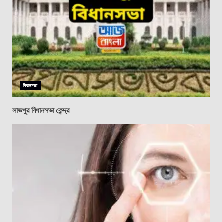
বিধানসভা
লাভপুর বিধানসভা কেন্দ্র