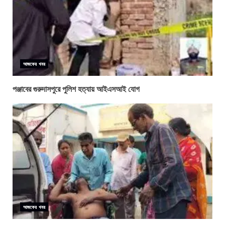
আজকের খবর
পঞ্জাবের গুরুদাসপুরে পুলিশ হত্যায় আইএসআই যোগ
আজকের খবর