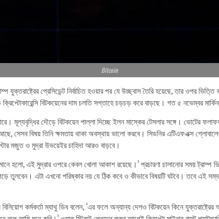
Bitcoin
প যুক্তরাষ্ট্রের প্রেসিডেন্ট নির্বাচিত হওয়ার পর যে উচ্ছ্বাস তৈরি হয়েছে, তার ওপর ভিত্
 বড় ক্রিপ্টোকারেন্সি বিটকয়েনের দাম চলতি সপ্তাহে চড়চড় করে বাড়ছে। গত ৫ নভেম্বর মার্কি
ারে। মূল্যবৃদ্ধির দৌড়ে বিটকয়েন পাল্লা দিচ্ছে ইলন মাস্কের টেসলার সঙ্গে। ভোটের ফ
হ আছে, সেসব বিষয় তিনি ক্ষমতায় থাকা অবস্থায় ভালো করবে। সিডনির এটিএফএক্স গ্লোবালের 
িপ্টোর মজুত ও মুদ্রা উভয়েইর চাহিদা আরও বাড়বে।
র মানে হলো, এই মুদ্রার ওপরে কেবল খোলা আকাশ রয়েছে।’ প্রচারণা চালানোর সময় ট্রাম্প ডিজ
ত গড়ে তুলবেন। এটা এখনো পরিষ্কার নয় যে ঠিক কবে ও কীভাবে বিষয়টি ঘটবে। তবে এই সম্ভা
রধান বিনিয়োগ কর্মকর্তা ম্যাথু ডিব বলেন, ‘এর ফলে অন্যান্য দেশও বিটকয়েন কিনে যুক্তরাষ্ট্
 বলে আমি মনে করি।’ ওয়াল স্ট্রিটে লেনদেন শুরুর আগেই ক্রিপ্টো মাইনার রায়ট প্ল্যাটফ