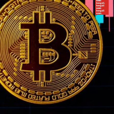
news
bengali,
bengali
news
bengali
news,