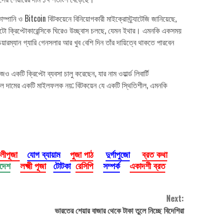
পানি ও Bitcoin বিটকয়েনে বিনিয়োগকারী মাইক্রোস্ট্র্যাটেজি জানিয়েছে,
 ক্রিপ্টোকারেন্সিকে ঘিরেও উচ্ছ্বাস চলছে, যেমন ইথার। এমনকি একসময়
য়ারম্যান গ্যারি গেনসলার আর খুব বেশি দিন তাঁর দায়িত্বে থাকতে পারবেন
একটি ক্রিপ্টো ব্যবসা চালু করেছেন, যার নাম ওয়ার্ল্ড লিবার্টি
 কেবল দামের একটি মাইলফলক নয়; বিটকয়েন যে একটি স্থিতিশীল, এমনকি
ালীপূজা
যোগ ব্যায়াম
পুজা পাঠ
দুর্গাপুজো
ব্রত কথা
াদেশ
লক্ষ্মী পূজা
টোটকা
রেসিপি
সম্পর্ক
একাদশী ব্রত
Next:
ভারতের শেয়ার বাজার থেকে টাকা তুলে নিচ্ছে বিদেশিরা