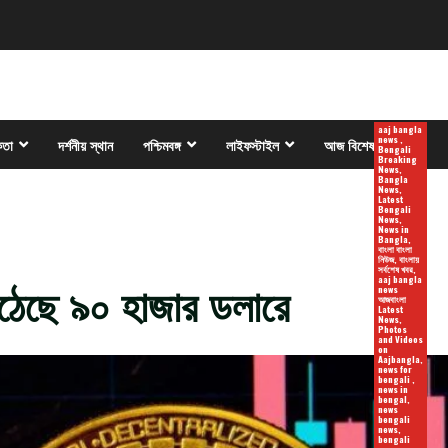
aaj bangla
news ,
কতা
দর্শনীয় স্থান
পশ্চিমবঙ্গ
লাইফস্টাইল
আজ বিশেষ
Bengali
Breaking
News,
Bangla
News,
Latest
Bengali
News,
News in
Bangla,
বাংলা বাংলা
নিউজ, বাংলায়
সর্বশেষ খবর,
ঠেছে ৯০ হাজার ডলারে
aaj bangla
news
আজবাংলা
Latest
News,
Photos
and Videos
on
Aajbangla,
news for
bengali ,
news in
bengal,
news
bengali
news,
bengali