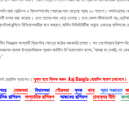
 মারা হোল্ডিংস ও ক্লিনস্পার্কের শেয়ারের দাম বেড়েছে প্রায় ৩০ শতাংশ। সফটওয়্যার কোম্
কোটি ডলার খরচ করেছে। এতে তাদের লাভ বেড়ে চলেছে। তবে কেবল বিটকয়েনই নয়, ছোটখাটো
টোকারেন্সিতে বিনিয়োগকারীরা মনে করছেন, মার্কিন সিকিউরিটিজ অ্যান্ড একচেঞ্জ কমিশনের চে
 নিয়ন্ত্রক সংস্থাটি ক্রিপ্টোর ক্ষেত্রে কঠোর নজরদারি চালাত। গত সেপ্টেম্বরে ট্রাম্প নিজেও 
ক অঞ্চলের ব্যবসা উন্নয়নবিষয়ক প্রধান জাস্টিন ডি’অ্যানেথান বলেন, ‘আমরা যা দেখছি, তা
।’
ফর্ম হোয়াটস অ্যাপেও।
যুক্ত হতে ক্লিক করুন Aaj Bangla হোয়াটস অ্যাপ চ্যানেলে।
 শহর
লোকসভা
বিধানসভা
পৌরসভা
ব্লক
থানা
গ্রাম পঞ্চায়েত
ক
াসিক রাশিফল
সাপ্তাহিক রাশিফল
আজকের রাশিফল
চানক্যের নীতি
বাংল