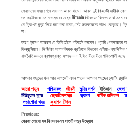
লেনদেনের সময় শেষে এর দাম আরও বাড়ে। আরও দুই ক্রিপ্টো মাইনিং কোম্পানি
৩১ অক্টোবর ও ১০ নভেম্বরের মধ্যে Bitcoin বিটকয়েন কিনতে তারা ২০০ 
যে ক্রিপ্টো মুদ্রা নিয়ে মজা করা হতো, সেই ডজকয়েনের দামও বেড়েছে। ক্রিপ্
না।
কারণ, ট্রাম্প বলেছেন যে তিনি তাঁকে পরিবর্তন করবেন। গ্যারি গেনসলারের অধীন
ফিন্যান্সিয়াল। ডিজিটাল সম্পদবিষয়ক প্রতিষ্ঠান কিরকের এশিয়া–প্যাসিফি
রাজনৈতিকভাবে প্রশয়প্রাপ্ত সম্পদ—এ ইঙ্গিত ধীরে ধীরে শক্তিশালী হচ্ছে
আপনার পছন্দের খবর আর আপডেট এখন পাবেন আপনার পছন্দের চ্যাটিং প্ল্যাট
আরো পড়ুন
পশ্চিমবঙ্গ
জীবনী
মন্দির দর্শন
ইতিহাস
জেলা
মিউচুয়াল ফান্ড
জ্যোতিষশাস্ত্র
ভ্রমণ
বার্ষিক রাশিফল
ম
পড়াশোনা খবর
ফ্যাশন টিপস
Continue
Previous:
গেরুয়া লোগো সহ বিএসএনএল সাতটি নতুন উদ্যোগ
Reading