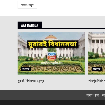
আরও পড়ুন
AAJ BANGLA
বিধানসভা
বিধানসভা
মুরারই বিধানসভা কেন্দ্র
লাভপুর বিধানসভ
প্রথম পাতা
আ