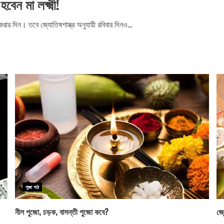
েন মা লক্ষ্মী!
ার দিন। তবে জ্যোতিষশাস্ত্র অনুযায়ী রবিবার দিনও...
পুজা পাঠ
নীল পুজো, চড়ক, বাসন্তী পুজো কবে?
জ্