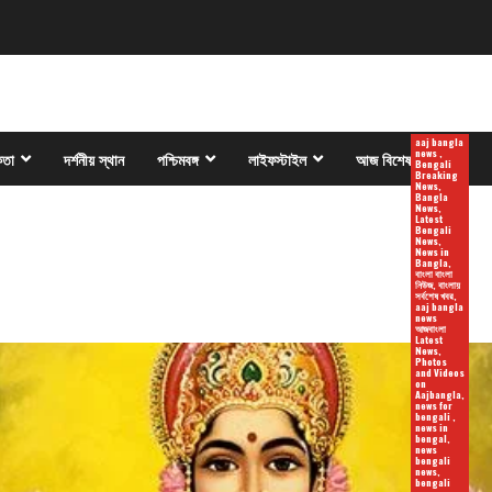
aaj bangla
news ,
কতা
দর্শনীয় স্থান
পশ্চিমবঙ্গ
লাইফস্টাইল
আজ বিশেষ
Bengali
Breaking
News,
Bangla
News,
Latest
Bengali
News,
News in
Bangla,
বাংলা বাংলা
নিউজ, বাংলায়
সর্বশেষ খবর,
aaj bangla
news
আজবাংলা
Latest
News,
Photos
and Videos
on
Aajbangla,
news for
bengali ,
news in
bengal,
news
bengali
news,
bengali