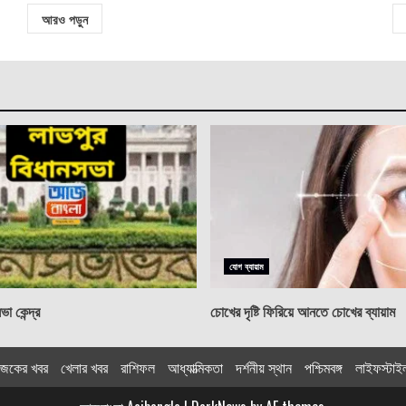
আরও পড়ুন
যোগ ব্যায়াম
া কেন্দ্র
চোখের দৃষ্টি ফিরিয়ে আনতে চোখের ব্যায়াম
জকের খবর
খেলার খবর
রাশিফল
আধ্যাত্মিকতা
দর্শনীয় স্থান
পশ্চিমবঙ্গ
লাইফস্টাই