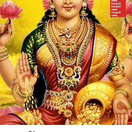
news
bengali,
bengali
news
bengali
news,