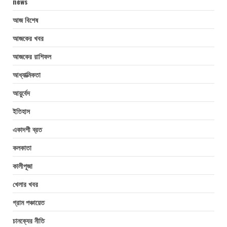
news
আজ বিশেষ
আজকের খবর
আজকের রাশিফল
আধ্যাত্মিকতা
আয়ুর্বেদ
ইতিহাস
একাদশী ব্রত
কলকাতা
কালীপূজা
খেলার খবর
গ্রাম পঞ্চায়েত
চানক্যের নীতি