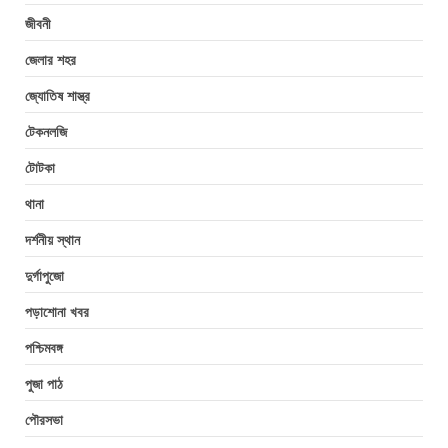
জীবনী
জেলার শহর
জ্যোতিষ শাস্ত্র
টেকনলজি
টোটকা
থানা
দর্শনীয় স্থান
দুর্গাপুজো
পড়াশোনা খবর
পশ্চিমবঙ্গ
পুজা পাঠ
পৌরসভা