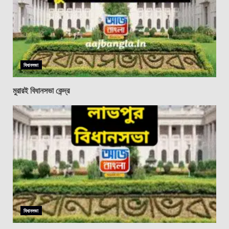
বিধানসভা
মুরারই বিধানসভা কেন্দ্র
বিধানসভা