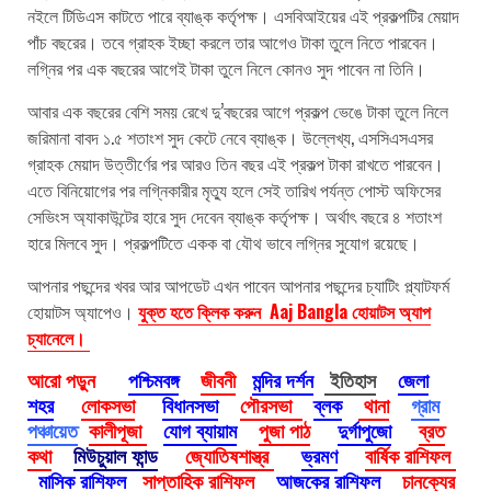
নইলে টিডিএস কাটতে পারে ব্যাঙ্ক কর্তৃপক্ষ। এসবিআইয়ের এই প্রকল্পটির মেয়াদ
পাঁচ বছরের। তবে গ্রাহক ইচ্ছা করলে তার আগেও টাকা তুলে নিতে পারবেন।
লগ্নির পর এক বছরের আগেই টাকা তুলে নিলে কোনও সুদ পাবেন না তিনি।
আবার এক বছরের বেশি সময় রেখে দু’বছরের আগে প্রকল্প ভেঙে টাকা তুলে নিলে
জরিমানা বাবদ ১.৫ শতাংশ সুদ কেটে নেবে ব্যাঙ্ক। উল্লেখ্য, এসসিএসএসর
গ্রাহক মেয়াদ উত্তীর্ণের পর আরও তিন বছর এই প্রকল্প টাকা রাখতে পারবেন।
এতে বিনিয়োগের পর লগ্নিকারীর মৃত্যু হলে সেই তারিখ পর্যন্ত পোস্ট অফিসের
সেভিংস অ্যাকাউন্টের হারে সুদ দেবেন ব্যাঙ্ক কর্তৃপক্ষ। অর্থাৎ বছরে ৪ শতাংশ
হারে মিলবে সুদ। প্রকল্পটিতে একক বা যৌথ ভাবে লগ্নির সুযোগ রয়েছে।
আপনার পছন্দের খবর আর আপডেট এখন পাবেন আপনার পছন্দের চ্যাটিং প্ল্যাটফর্ম
হোয়াটস অ্যাপেও।
যুক্ত হতে ক্লিক করুন Aaj Bangla হোয়াটস অ্যাপ
চ্যানেলে।
আরো পড়ুন
পশ্চিমবঙ্গ
জীবনী
মন্দির দর্শন
ইতিহাস
জেলা
শহর
লোকসভা
বিধানসভা
পৌরসভা
ব্লক
থানা
গ্রাম
পঞ্চায়েত
কালীপূজা
যোগ ব্যায়াম
পুজা পাঠ
দুর্গাপুজো
ব্রত
কথা
মিউচুয়াল ফান্ড
জ্যোতিষশাস্ত্র
ভ্রমণ
বার্ষিক রাশিফল
মাসিক রাশিফল
সাপ্তাহিক রাশিফল
আজকের রাশিফল
চানক্যের