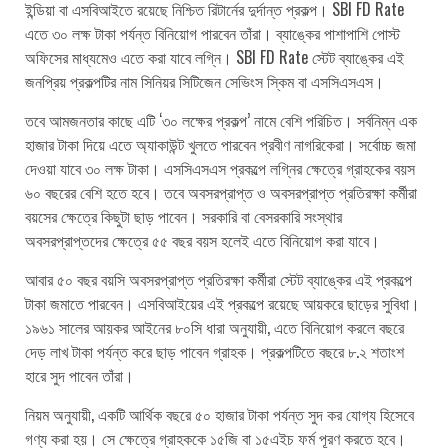
ইন্ডিয়া বা এসবিআইতে রয়েছে নিশ্চিত রিটার্নের দুর্দান্ত প্রকল্প। SBI FD Rate
এতে ৩০ লক্ষ টাকা পর্যন্ত বিনিয়োগ পারবেন তাঁরা। ব্যাঙ্কের পাশাপাশি পোস্ট
অফিসের মাধ্যমেও এতে করা যাবে লগ্নি। SBI FD Rate স্টেট ব্যাঙ্কের এই
জনপ্রিয় প্রকল্পটির নাম সিনিয়র সিটিজেন সেভিংস স্কিম বা এসসিএসএস।
তবে আমজনতার কাছে এটি ‘৩০ লক্ষের প্রকল্প’ নামে বেশি পরিচিত। সর্বনিম্ন এক
হাজার টাকা দিয়ে এতে অ্যাকাউন্ট খুলতে পারবেন প্রবীণ নাগরিকেরা। সর্বোচ্চ জমা
দেওয়া যাবে ৩০ লক্ষ টাকা। এসসিএসএস প্রকল্পে লগ্নির ক্ষেত্রে গ্রাহকের বয়স
৬০ বছরের বেশি হতে হবে। তবে অবসরপ্রাপ্ত ও অবসরপ্রাপ্ত প্রতিরক্ষা কর্মীরা
বয়সের ক্ষেত্রে কিছুটা ছাড় পাবেন। সরকারি বা বেসরকারি সংস্থার
অবসরপ্রাপ্তদের ক্ষেত্রে ৫৫ বছর বয়স হলেই এতে বিনিয়োগ করা যাবে।
আবার ৫০ বছর বয়সি অবসরপ্রাপ্ত প্রতিরক্ষা কর্মীরা স্টেট ব্যাঙ্কের এই প্রকল্পে
টাকা জমাতে পারবেন। এসবিআইয়ের এই প্রকল্পে রয়েছে আয়করে ছাড়ের সুবিধা।
১৯৬১ সালের আয়কর আইনের ৮০সি ধারা অনুযায়ী, এতে বিনিয়োগ করলে বছরে
দেড় লাখ টাকা পর্যন্ত করে ছাড় পাবেন গ্রাহক। প্রকল্পটিতে বছরে ৮.২ শতাংশ
হারে সুদ পাবেন তাঁরা।
নিয়ম অনুযায়ী, একটি আর্থিক বছরে ৫০ হাজার টাকা পর্যন্ত সুদ কর যোগ্য হিসেবে
গণ্য করা হয়। সে ক্ষেত্রে গ্রাহককে ১৫জি বা ১৫এইচ ফর্ম পূরণ করতে হবে।