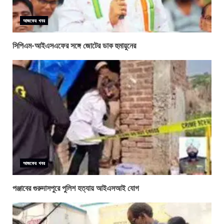
আজকের খবর
সিপিএম-আইএসএফের সঙ্গে জোটের ডাক হুমায়ুনের
আজকের খবর
পঞ্জাবের গুরুদাসপুরে পুলিশ হত্যায় আইএসআই যোগ