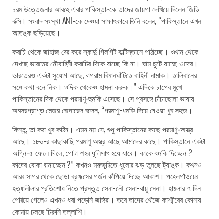
চরম উত্তেজনার আবহে এবার পাকিস্তানকে তাদের জায়গা দেখিয়ে দিলেন জিডি
বক্সি। সংবাদ সংস্থা ANI-কে দেওয়া সাক্ষাৎকারে তিনি বলেন, “পাকিস্তানে এখন
আতঙ্ক ছড়িয়েছে।
করাচি থেকে জাহাজ বের করে স্কার্দু গিলগিট বাল্টিস্তানে পাঠাচ্ছে। ওখান থেকে
দেখছে ভারতের নৌবাহিনী করাচির দিকে যাচ্ছে কি না। ঘাম ছুটে যাচ্ছে ওদের।
ভারতেরও একটা সুযোগ আছে, বাগরাম বিমানঘাঁটিতে বাহিনী নামাক। তালিবানের
সঙ্গে কথা বলে নিক। ওদিক থেকেও হামলা করুক।” এদিকে চাপের মুখে
পাকিস্তানের দিক থেকে পরমাণু-হুমকি এসেছে। সে প্রসঙ্গে চাঁচাছোলা ভাষায়
অবসরপ্রাপ্ত মেজর জেনারেল বলেন, “পরমাণু-ধমকি দিয়ে দেওয়া খুব সহজ।
কিন্তু, তা করা খুব কঠিন। এমন নয় যে, শুধু পাকিস্তানের কাছে পরমাণু-অস্ত্র
আছে। ১৮০-র কাছাকাছি পরমাণু অস্ত্র আছে আমাদের কাছে। পাকিস্তানে একটা
অগ্নি-৫ ফেলে দিলে, গোটা শহর ধূলিসাৎ হয়ে যাবে। কাকে ধমকি দিচ্ছেন ?
কাদের বোকা বানাচ্ছেন ?” কখনও মরুভূমিতে ধুলোর ঝড় তুলছে ট্যাঙ্ক। কখনও
আরব সাগর থেকে ছোড়া ব্রহ্মসের গর্জন কাঁপিয়ে দিচ্ছে আকাশ। পহেলগাঁওয়ের
হত্যালীলার প্রতিশোধ নিতে প্রস্তুত সেনা-নৌ সেনা-বায়ু সেনা। হামলার ৭ দিন
পেরিয়ে গেলেও এখনও ধরা পড়েনি জঙ্গিরা। তবে তাদের খোঁজে কাশ্মীরের কোনায়
কোনায় চলছে চিরুনি তল্লাশি।