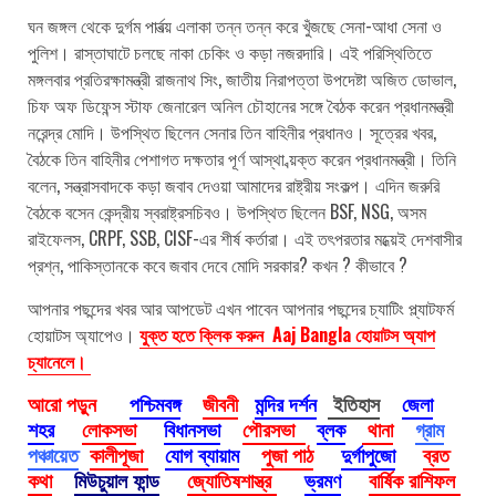
ঘন জঙ্গল থেকে দুর্গম পার্বত্য় এলাকা তন্ন তন্ন করে খুঁজছে সেনা-আধা সেনা ও
পুলিশ। রাস্তাঘাটে চলছে নাকা চেকিং ও কড়া নজরদারি। এই পরিস্থিতিতে
মঙ্গলবার প্রতিরক্ষামন্ত্রী রাজনাথ সিং, জাতীয় নিরাপত্তা উপদেষ্টা অজিত ডোভাল,
চিফ অফ ডিফেন্স স্টাফ জেনারেল অনিল চৌহানের সঙ্গে বৈঠক করেন প্রধানমন্ত্রী
নরেন্দ্র মোদি। উপস্থিত ছিলেন সেনার তিন বাহিনীর প্রধানও। সূত্রের খবর,
বৈঠকে তিন বাহিনীর পেশাগত দক্ষতার পূর্ণ আস্থা ব্য়ক্ত করেন প্রধানমন্ত্রী। তিনি
বলেন, সন্ত্রাসবাদকে কড়া জবাব দেওয়া আমাদের রাষ্ট্রীয় সংকল্প। এদিন জরুরি
বৈঠকে বসেন কেন্দ্রীয় স্বরাষ্ট্রসচিবও। উপস্থিত ছিলেন BSF, NSG, অসম
রাইফেলস, CRPF, SSB, CISF-এর শীর্ষ কর্তারা। এই তৎপরতার মধ্য়েই দেশবাসীর
প্রশ্ন, পাকিস্তানকে কবে জবাব দেবে মোদি সরকার? কখন ? কীভাবে ?
আপনার পছন্দের খবর আর আপডেট এখন পাবেন আপনার পছন্দের চ্যাটিং প্ল্যাটফর্ম
হোয়াটস অ্যাপেও।
যুক্ত হতে ক্লিক করুন Aaj Bangla হোয়াটস অ্যাপ
চ্যানেলে।
আরো পড়ুন
পশ্চিমবঙ্গ
জীবনী
মন্দির দর্শন
ইতিহাস
জেলা
শহর
লোকসভা
বিধানসভা
পৌরসভা
ব্লক
থানা
গ্রাম
পঞ্চায়েত
কালীপূজা
যোগ ব্যায়াম
পুজা পাঠ
দুর্গাপুজো
ব্রত
কথা
মিউচুয়াল ফান্ড
জ্যোতিষশাস্ত্র
ভ্রমণ
বার্ষিক রাশিফল