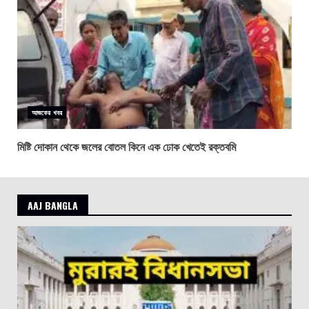
আজকের খবর
মিষ্টি দোকান থেকে জলের বোতল কিনে এক ঢোক খেতেই রক্তবমি
AAJ BANGLA