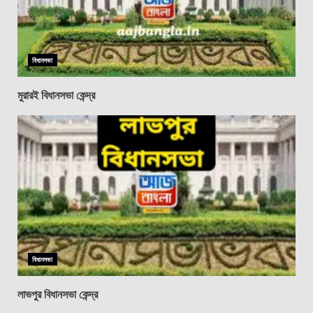
বিধানসভা
মুরারই বিধানসভা কেন্দ্র
বিধানসভা
লাভপুর বিধানসভা কেন্দ্র