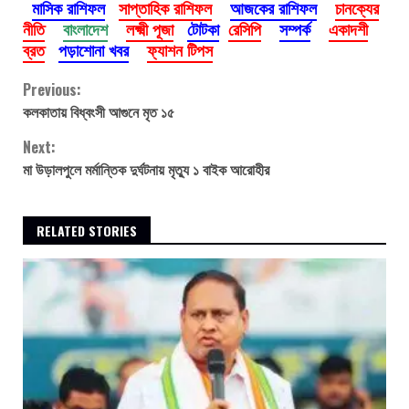
মাসিক রাশিফল
সাপ্তাহিক রাশিফল
আজকের রাশিফল
চানক্যের
নীতি
বাংলাদেশ
লক্ষ্মী পূজা
টোটকা
রেসিপি
সম্পর্ক
একাদশী
ব্রত
পড়াশোনা খবর
ফ্যাশন টিপস
Continue
Previous:
কলকাতায় বিধ্বংসী আগুনে মৃত ১৫
Reading
Next:
মা উড়ালপুলে মর্মান্তিক দুর্ঘটনায় মৃত্যু ১ বাইক আরোহীর
RELATED STORIES