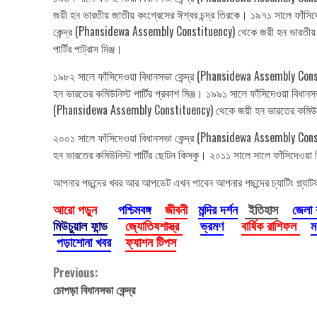
জয়ী হন ভারতীয় জাতীয় কংগ্রেসের ঈশ্বর চন্দ্র তিরকে। ১৯৭১ সালে ফাঁস
কেন্দ্র (Phansidewa Assembly Constituency) থেকে জয়ী হন ভারতীয় জ
পার্টির পাট্রাস মিঞ্জ।
১৯৮২ সালে ফাঁসিদেওয়া বিধানসভা কেন্দ্র (Phansidewa Assembly Const
হন ভারতের কমিউনিস্ট পার্টির প্রকাশ মিঞ্জ। ১৯৯১ সালে ফাঁসিদেওয়া বিধা
(Phansidewa Assembly Constituency) থেকে জয়ী হন ভারতের কমিউনিস্ট
২০০১ সালে ফাঁসিদেওয়া বিধানসভা কেন্দ্র (Phansidewa Assembly Const
হন ভারতের কমিউনিস্ট পার্টির ছোটন কিসকু। ২০১১ সালে সালে ফাঁসিদেওয়া
আপনার পছন্দের খবর আর আপডেট এখন পাবেন আপনার পছন্দের চ্যাটিং প্ল্যাট
আরো পড়ুন
পশ্চিমবঙ্গ
জীবনী
মন্দির দর্শন
ইতিহাস
জেলা
মিউচুয়াল ফান্ড
জ্যোতিষশাস্ত্র
ভ্রমণ
বার্ষিক রাশিফল
ম
পড়াশোনা খবর
ফ্যাশন টিপস
Continue
Previous:
চোপড়া বিধানসভা কেন্দ্র
Reading