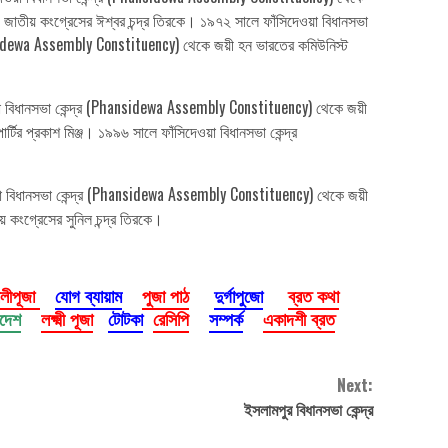
জাতীয় কংগ্রেসের ঈশ্বর চন্দ্র তিরকে। ১৯৭২ সালে ফাঁসিদেওয়া বিধানসভা
ansidewa Assembly Constituency) থেকে জয়ী হন ভারতের কমিউনিস্ট
য়া বিধানসভা কেন্দ্র (Phansidewa Assembly Constituency) থেকে জয়ী
ির প্রকাশ মিঞ্জ। ১৯৯৬ সালে ফাঁসিদেওয়া বিধানসভা কেন্দ্র
য়া বিধানসভা কেন্দ্র (Phansidewa Assembly Constituency) থেকে জয়ী
 কংগ্রেসের সুনিল চন্দ্র তিরকে।
ালীপূজা
যোগ ব্যায়াম
পুজা পাঠ
দুর্গাপুজো
ব্রত কথা
াদেশ
লক্ষ্মী পূজা
টোটকা
রেসিপি
সম্পর্ক
একাদশী ব্রত
Next:
ইসলামপুর বিধানসভা কেন্দ্র