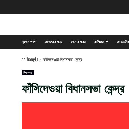
Skip
to
content
প্রথম পাতা
আজকের খবর
খেলার খবর
রাশিফল
আধ্যাত্মি
aajbangla
»
ফাঁসিদেওয়া বিধানসভা কেন্দ্র
বিধানসভা
ফাঁসিদেওয়া বিধানসভা কেন্দ্র