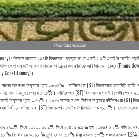
Phansidewa Assembly
y) পশ্চিমবঙ্গ রাজ্যের ২৯৪টি বিধানসভা কেন্দ্রের মধ্যে একটি। এটি একটি উপজাতি শ্রেণীর 
ার্জিলিং জেলার একটি অন্যতম বিধানসভা কেন্দ্র হল ফাঁসিদেওয়া বিধানসভা কেন্দ্র (Phans
mbly Constituency)।
১১ সালের জনগণনা অনুসারে প্রায় ৩৮.০১%। ফাঁসিদেওয়া (ST) বিধানসভায় তফসিলি জাতি
িকা বিশ্লেষণ অনুসারে প্রায় ১৭.১%। ফাঁসিদেওয়া (ST) বিধানসভায় গ্রামীণ ভোটার প্রায
মারি অনুসারে প্রায় ৩.৭৯%। ২০১৯ সালের সংসদ নির্বাচন অনুসারে ফাঁসিদেওয়া (ST) ব
ংসদ নির্বাচনে ফাঁসিদেওয়া (ST) বিধানসভায় ভোটার উপস্থিতি – ৮৭.৬৮%। ২০১৬ সালের বিধ
সলিম ৩৮২৩৭ ১৭.১% সিংহ ২৩০৩২ ১০.৩% সিংহ ১৫৪২৯ ৬.৯% রায় ১৩৮৬৪ ৬.২% বর্মণ
 ১.৩% বিশ্বাষ ২৯০৬ ১.৩% মুন্ডা ২৯০৬ ১.৩% মিঞ্জ ২৯০৬ ১.৩% লকড়া ২৬৮৩ 1.2