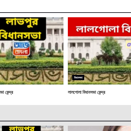
বিধানসভা
া কেন্দ্র
লালগোলা বিধানসভা কেন্দ্র