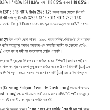
 0.6% HANSDA 1341 0.6% শর্মা 1118 0.5% গণেশ 1118 0.5%।
আইএনসি 12815 6.18 NOTA Nota 2575 1.25 করুণা রঞ্জন সোরেন বিএসপি
6.46 দুর্গা মুর্মু বিজেপি 32894 18.15 NOTA NOTA 2629 1.46
২.৫৬ ছোটন কিস্কু সিপিএম ৫৯১৫১ ৪১ জুনাস কেরকেত্তা আরএডিপি ৭৫৩৬
ituency) ছিল একটি যৌথ আসন। ১৯৫১ সালে কার্শিয়াং-শিলিগুড়ি যৌথ আসন
ির সত্যেন্দ্র নারায়ণ মজুমদার এবং ভারতীয় জাতীয় কংগ্রেসের তেঞ্জিং
 থেকে পরপর জয়ী হন কংগ্রেসের তেঞ্জিং ওয়াংডি।
্রেসের ঈশ্বরচন্দ্র তিরকে কে পরাজিত করেন সিপিআই (এম) এর পাট্রাস
০১ সালে কংগ্রেসের মমলা কুজুরকে পরাজিত করে জয়ী হন সিপিআই (এম) এর
 এর ছোটন কিসকু। ২০১১ সালের নির্বাচনে সিপিআই (এম) এর ছোটন কিসকুকে
নসভা কেন্দ্র (Kurseong-Shiliguri Assembly Constituency) থেকে যৌথভাবে
onstituency) থেকে যৌথভাবে জয়ী হন ভারতের কমিউনিস্ট পার্টির সত্যেন্দ্র
ভারতীয় জাতীয় কংগ্রেসের তেঞ্জিং ওয়াংডি।
িদেওয়া বিধানসভা কেন্দ্র (Phansidewa Assembly Constituency) থেকে