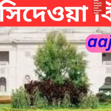
news
bengali,
bengali
news
bengali
news,