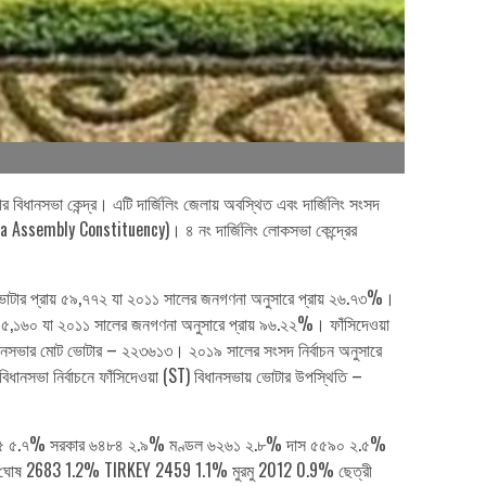
বিধানসভা কেন্দ্র। এটি দার্জিলিং জেলায় অবস্থিত এবং দার্জিলিং সংসদ
idewa Assembly Constituency)। ৪ নং দার্জিলিং লোকসভা কেন্দ্রের
 ভোটার প্রায় ৫৯,৭৭২ যা ২০১১ সালের জনগণনা অনুসারে প্রায় ২৬.৭৩%।
় ২,১৫,১৬০ যা ২০১১ সালের জনগণনা অনুসারে প্রায় ৯৬.২২%। ফাঁসিদেওয়া
িধানসভার মোট ভোটার – ২২৩৬১৩। ২০১৯ সালের সংসদ নির্বাচন অনুসারে
ানসভা নির্বাচনে ফাঁসিদেওয়া (ST) বিধানসভায় ভোটার উপস্থিতি –
 ১২৭৪৫ ৫.৭% সরকার ৬৪৮৪ ২.৯% মণ্ডল ৬২৬১ ২.৮% দাস ৫৫৯০ ২.৫%
% ঘোষ 2683 1.2% TIRKEY 2459 1.1% মুরমু 2012 0.9% ছেত্রী