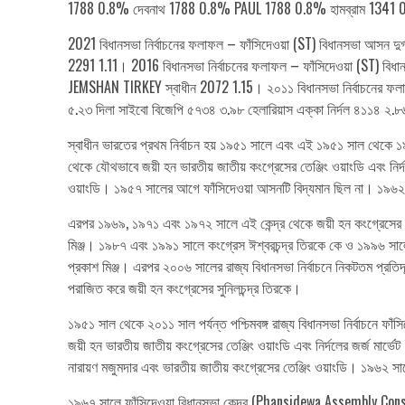
1788 0.8% দেবনাথ 1788 0.8% PAUL 1788 0.8% হামব্রাম 134
2021 বিধানসভা নির্বাচনের ফলাফল – ফাঁসিদেওয়া (ST) বিধানসভা আসন দুর
2291 1.11। 2016 বিধানসভা নির্বাচনের ফলাফল – ফাঁসিদেওয়া (ST) বি
JEMSHAN TIRKEY স্বাধীন 2072 1.15। ২০১১ বিধানসভা নির্বাচনের ফলা
৫.২৩ দিলা সাইবো বিজেপি ৫৭৩৪ ৩.৯৮ হেলারিয়াস এক্কা নির্দল ৪১১৪ ২.৮৬
স্বাধীন ভারতের প্রথম নির্বাচন হয় ১৯৫১ সালে এবং এই ১৯৫১ সাল থেকে
থেকে যৌথভাবে জয়ী হন ভারতীয় জাতীয় কংগ্রেসের তেঞ্জিং ওয়াংডি এবং নির
ওয়াংডি। ১৯৫৭ সালের আগে ফাঁসিদেওয়া আসনটি বিদ্যমান ছিল না। ১৯৬২ 
এরপর ১৯৬৯, ১৯৭১ এবং ১৯৭২ সালে এই কেন্দ্র থেকে জয়ী হন কংগ্রেসের ঈ
মিঞ্জ। ১৯৮৭ এবং ১৯৯১ সালে কংগ্রেস ঈশ্বরচন্দ্র তিরকে কে ও ১৯৯৬ সাল
প্রকাশ মিঞ্জ। এরপর ২০০৬ সালের রাজ্য বিধানসভা নির্বাচনে নিকটতম প্রত
পরাজিত করে জয়ী হন কংগ্রেসের সুনিলচন্দ্র তিরকে।
১৯৫১ সাল থেকে ২০১১ সাল পর্যন্ত পশ্চিমবঙ্গ রাজ্য বিধানসভা নির্বাচনে ফা
জয়ী হন ভারতীয় জাতীয় কংগ্রেসের তেঞ্জিং ওয়াংডি এবং নির্দলের জর্জ মার
নারায়ণ মজুমদার এবং ভারতীয় জাতীয় কংগ্রেসের তেঞ্জিং ওয়াংডি। ১৯৬২ 
১৯৬৭ সালে ফাঁসিদেওয়া বিধানসভা কেন্দ্র (Phansidewa Assembly Const