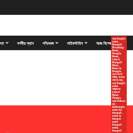
aaj bangla
news ,
কতা
দর্শনীয় স্থান
পশ্চিমবঙ্গ
লাইফস্টাইল
আজ বিশেষ
Bengali
Breaking
News,
Bangla
News,
Latest
Bengali
News,
News in
Bangla,
বাংলা বাংলা
নিউজ, বাংলায়
সর্বশেষ খবর,
aaj bangla
news
আজবাংলা
Latest
News,
Photos
and Videos
on
Aajbangla,
news for
bengali ,
news in
bengal,
news
bengali
news,
bengali