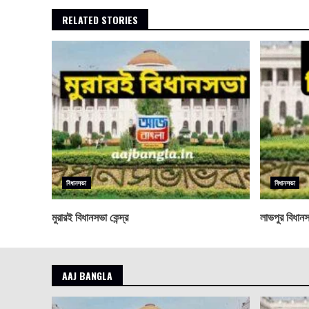
RELATED STORIES
বিধানসভা
বিধানসভা
মুরারই বিধানসভা কেন্দ্র
লাভপুর বিধানসভ
AAJ BANGLA