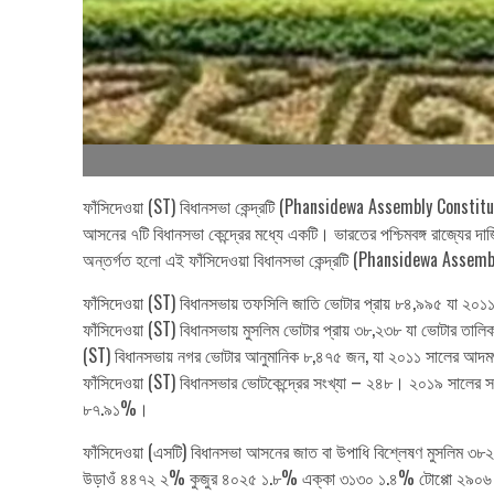
ফাঁসিদেওয়া (ST) বিধানসভা কেন্দ্রটি (Phansidewa Assembly Constituenc
আসনের ৭টি বিধানসভা কেন্দ্রের মধ্যে একটি। ভারতের পশ্চিমবঙ্গ রাজ্যের দ
অন্তর্গত হলো এই ফাঁসিদেওয়া বিধানসভা কেন্দ্রটি (Phansidewa Asse
ফাঁসিদেওয়া (ST) বিধানসভায় তফসিলি জাতি ভোটার প্রায় ৮৪,৯৯৫ যা ২০
ফাঁসিদেওয়া (ST) বিধানসভায় মুসলিম ভোটার প্রায় ৩৮,২৩৮ যা ভোটার তাল
(ST) বিধানসভায় নগর ভোটার আনুমানিক ৮,৪৭৫ জন, যা ২০১১ সালের আদমশু
ফাঁসিদেওয়া (ST) বিধানসভার ভোটকেন্দ্রের সংখ্যা – ২৪৮। ২০১৯ সালের স
৮৭.৯১%।
ফাঁসিদেওয়া (এসটি) বিধানসভা আসনের জাত বা উপাধি বিশ্লেষণ মু
উড়াওঁ ৪৪৭২ ২% কুজুর ৪০২৫ ১.৮% এক্কা ৩১৩০ ১.৪% টোপ্পো ২৯০৬