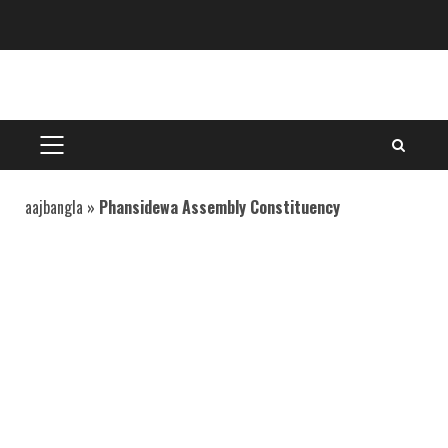
Skip
to
content
PRIMARY
MENU
aajbangla
»
Phansidewa Assembly Constituency