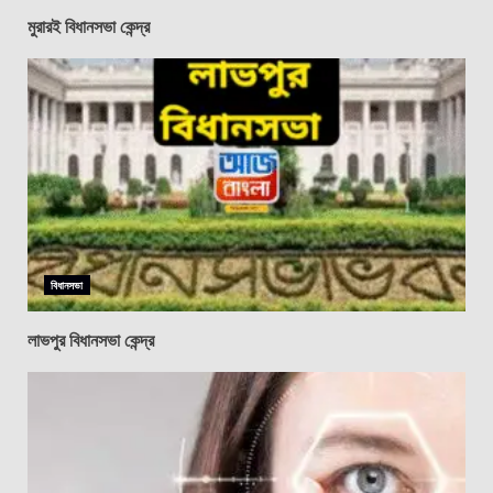
মুরারই বিধানসভা কেন্দ্র
বিধানসভা
লাভপুর বিধানসভা কেন্দ্র