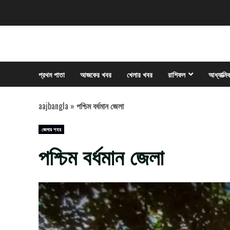
Skip
to
content
প্রথম পাতা
আজকের খবর
খেলার খবর
রাশিফল
আধ্যাত্মি
aajbangla
»
পশ্চিম বর্ধমান জেলা
জেলার শহর
পশ্চিম বর্ধমান জেলা