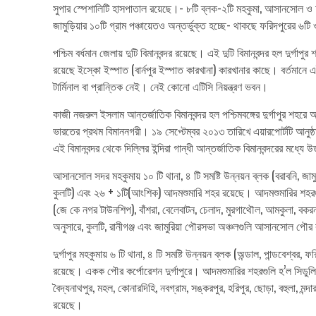
সুপার স্পেশালিটি হাসপাতাল রয়েছে।- ৮টি ব্লক-২টি মহকুমা, আসানসোল ও দুর্
জামুড়িয়ার ১০টি গ্রাম পঞ্চায়েতও অন্তর্ভুক্ত হচ্ছে- থাকছে ফরিদপুরের ৬টি
পশ্চিম বর্ধমান জেলায় দুটি বিমানবন্দর রয়েছে। এই দুটি বিমানবন্দর হল দুর্গা
রয়েছে ইস্কো ইস্পাত (বার্নপুর ইস্পাত কারখানা) কারখানার কাছে। বর্তমানে এই
টার্মিনাল বা প্রান্তিক নেই। নেই কোনো এটিসি নিয়ন্ত্রণ ভবন।
কাজী নজরুল ইসলাম আন্তর্জাতিক বিমানবন্দর হল পশ্চিমবঙ্গের দুর্গাপুর শহরে অব
ভারতের প্রথম বিমাননগরী। ১৯ সেপ্টেম্বর ২০১৩ তারিখে এয়ারপোর্টটি আনুষ্ঠা
এই বিমানবন্দর থেকে দিল্লির ইন্দিরা গান্ধী আন্তর্জাতিক বিমানবন্দরের মধ্যে উ
আসানসোল সদর মহকুমায় ১০ টি থানা, ৪ টি সমষ্টি উন্নয়ন ব্লক (বরাবনি, জামুড়
কুলটি) এবং ২৬ + ১টি(আংশিক) আদমশুমারি শহর রয়েছে। আদমশুমারির শহরগুলি হল: চ
(জে কে নগর টাউনশিপ), বাঁশরা, বেলেবাটন, চেলাদ, মুরগাথৌল, আমকুলা, বক
অনুসারে, কুলটি, রানীগঞ্জ এবং জামুরিয়া পৌরসভা অঞ্চলগুলি আসানসোল পৌর 
দুর্গাপুর মহকুমায় ৬ টি থানা, ৪ টি সমষ্টি উন্নয়ন ব্লক (অন্ডাল, পান্ডবেশ
রয়েছে। একক পৌর কর্পোরেশন দুর্গাপুরে। আদমশুমারির শহরগুলি হ’ল সিডুলি, খন্
বৈদ্যনাথপুর, মহল, কোনারদিহি, নবগ্রাম, সঙ্করপুর, হরিপুর, ছোড়া, বহুলা, মন্দ
রয়েছে।