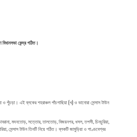
ণ বিধানসভা কেন্দ্র গঠিত।
য়া ও পুঁচড়া। এই ব্লকের শহরাঞ্চল পাঁচগাছিয়া (খ) ও ভানোরা সেন্সাস টাউন
ডোবরানা, মদনতোড়, সত্তোর, তালতোড়, বিজয়নগর, ধসল, তপসী, চিনচুরিয়া,
তোরিয়া, সেন্সাস টাউন তিনটি নিয়ে গঠিত। ব্লকটি জামুড়িয়া ও পাণ্ডবেশ্বর