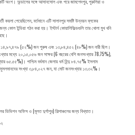
একটি অংশ। অন্ডালের সঙ্গে আসানসোল এবং পরে জামশেদপুর, পুরুলিয়া ও
তী কয়লা পেয়েছিলেন, বর্তমানে এটি সালানপুর সমষ্টি উন্নয়ন ব্লকের
োল ইন্ডিয়া গঠন করা হয়। ইস্টার্ন কোয়ালিফিল্ডগুলি তার খোলা মুখ খনি
করছে।
মধ্যে ১৪,৯৭,৪৭৯ (৫২%) জন পুরুষ এবং ১৩,৮৪,৪৫২ (৪৮%) জন নারী ছিল।
খ্যার মধ্যে ২০,১৫,০৫৬ জন সাক্ষর (6 বছরের বেশি জনসংখ্যার 78.75%),
ার ৬৫.৫৫%)। পাশ্চিম বর্ধমান জেলায় ধর্ম হিন্দু ৮৪.৭৫% ইসলাম
%। মুসলমানদের সংখ্যা ৩,৮৪,০২৭ জন, যা মোট জনসংখ্যার ১৩.৩২%।
 ডিভিশন অফিস ও (মূলত দুর্গাপুর) শিল্পাঞ্চলের জন্য বিখ্যাত।
৬২