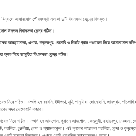
ন্দ্র বিন্যাসে আসানসোল পৌরসংস্থা এলাকা দুটি বিধানসভা কেন্দ্রে বিভক্ত।
োল উত্তর বিধানসভা কেন্দ্র গঠিত
।
ের আমড়াসোতা, এগারা, বল্লভপুর, জেমারি ও তিরাট গ্রাম পঞ্চায়েত নিয়ে আসানসোল দক্ষি
য়া ব্লক নিয়ে জামুরিয়া বিধানসভা কেন্দ্র গঠিত।
়েত নিয়ে গঠিত। এগুলি হল বরাবনি, ইটাপড়া, নুনি, পানুড়িয়া, দোমোহানি, জামগ্রাম, পাঁচগাছি
ব্লকের সদর দোমোহানি বাজার।
পঞ্চায়েত নিয়ে গঠিত। এগুলি হল জামশোল, পুরাতন জামশোল, চকতুলুসী, বাহাদুরপুর, চাকদলা, 
, পরাশিয়া, চুরুলিয়া, কেন্দা ও শ্যামলাকেন্দা। এই ব্লকের শহরাঞ্চল পরাশিয়া, কেন্দা ও কুনুস্
ের একটি নামকরা বিদ্যালয়। এখানে একটি প্রাথমিক স্বাস্থ্যকেন্দ্রও আছে।