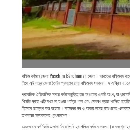
পশ্চিম বর্ধমান জেলা Paschim Bardhaman জেলা। ভারতের পশ্চিমবঙ্গ রাজ্
নিয়ে এই নতুন জেলা তৈরির প্রস্তাব দেয় পশ্চিমবঙ্গ সরকার। ৭ এপ্রিল ২০১৭
প্রাথমিক ঐতিহাসিক সময়ে বর্ধমানভুক্তি রাঢ় অঞ্চলের একটি অংশ, যা ধারাবা
খিলজি দ্বারা এটি দখল না হওয়া পর্যন্ত পাল এবং সেনগণ দ্বারা শাসিত 
হিসেবে উল্লেখ করা হয়েছে। দামোদর নদ ও অজয় নদের মাঝখানের এলাকাকে 
তখনকার সময়কালের ধ্বংসাবশেষ।
১৬০৩.১৭ বর্গ কিমি এলাকা নিয়ে তৈরি হয় পশ্চিম বর্ধমান জেলা ।জনসংখ্যা