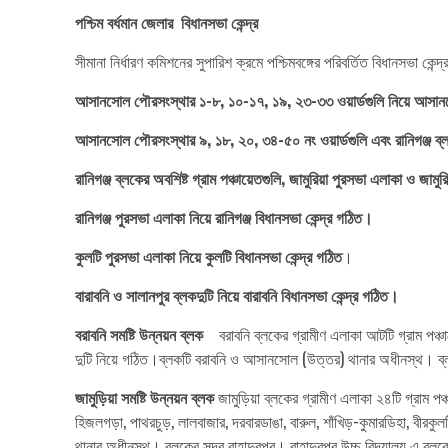
পশ্চিম বর্ধমান জেলার বিধানসভা কেন্দ্র
সীমানা নির্ধারণ কমিশনের সুপারিশ ক্রমে পশ্চিমবঙ্গের পরিবর্তিত বিধানসভা কে
আসানসোল পৌরসংস্থার ১-৮, ১০-১৭, ১৯, ২৩-৩৩ ওয়ার্ডগুলি নিয়ে আসানস
আসানসোল পৌরসংস্থার ৯, ১৮, ২০, ৩৪-৫০ নং ওয়ার্ডগুলি এবং রানিগঞ্জ ব্লক
রানিগঞ্জ ব্লকের অবশিষ্ট গ্রাম পঞ্চায়েতগুলি, জামুরিয়া পুরসভা এলাকা ও জামুরি
রানিগঞ্জ পুরসভা এলাকা নিয়ে রানিগঞ্জ বিধানসভা কেন্দ্র গঠিত।
কুলটি পুরসভা এলাকা নিয়ে কুলটি বিধানসভা কেন্দ্র গঠিত
।
বারাবনি ও সালানপুর ব্লকদুটি নিয়ে বারাবনি বিধানসভা কেন্দ্র গঠিত।
বরাবনি সমষ্টি উন্নয়ন ব্লক
বরাবনি ব্লকের গ্রামীণ এলাকা আটটি গ্রাম পঞ্চায
দুটি নিয়ে গঠিত।ব্লকটি বরাবনি ও আসানসোল (উত্তর) থানার অধীনস্থ। 
জামুড়িয়া সমষ্টি উন্নয়ন ব্লক
জামুড়িয়া ব্লকের গ্রামীণ এলাকা ২৪টি গ্রাম 
হিজলগড়া, পাথরচুড়, লালবাজার, দরবারডাঙা, বারুল, শাঁখিড়-কুমারডিহা, বীরকুলটি
থানার অধীনস্থ। ব্লকের সদর বাহাদুরপুর। বাহাদুরপুর উচ্চ বিদ্যালয় এ ব্লক