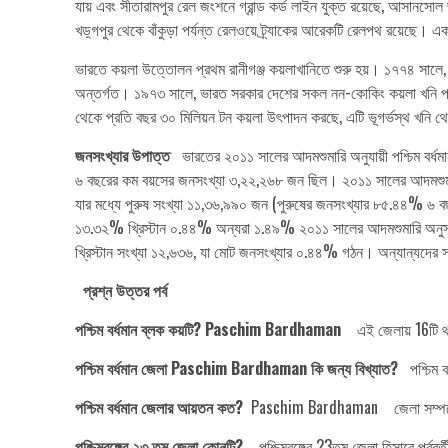
যায় এবং সীতারামপুর রেল জংশনে গ্রান্ড কর্ড লাইন যুক্ত রয়েছে, আসানস
খড়্গপুর থেকে বাঁকুড়া পর্যন্ত রেলওয়ে ট্র্যাকের আরেকটি রেলপথ রয়েছে। এ
ভারতে কয়লা উত্তোলন প্রথম রানীগঞ্জ কয়লাখানিতে শুরু হয়। ১৭৭৪ সালে, ব্রি
অন্তর্গত। ১৯৭৩ সালে, ভারত সরকার দেশের সকল নন-কোকিং কয়লা খনি পরিচাল
থেকে প্রতি বছর ৩০ মিলিয়ন টন কয়লা উৎপাদন করছে, এটি ভূগর্ভস্থ খনি থে
জনসংখ্যার উপাত্ত
ভারতের ২০১১ সালের আদমশুমারি অনুযায়ী পশ্চিম বর্
৬ বছরের কম বয়সের জনসংখ্যা ৩,২২,২৬৮ জন ছিল। ২০১১ সালের আদমশুমারি
যার মধ্যে পুরুষ সংখ্যা ১১,৩৬,৯৯০ জন (পুরুষের জনসংখ্যার ৮৫.৪৪% ৬ বছর
১৩.৩২% খ্রিস্টান ০.৪৪% অন্যরা ১.৪৯% ২০১১ সালের আদমশুমারি অনুসার
খ্রিস্টান সংখ্যা ১২,৬৩৬, যা মোট জনসংখ্যার ০.৪৪% গঠন। অন্যান্যদে
প্রশ্ন উত্তর পর্ব
পশ্চিম বর্ধমান ব্লক কয়টি? Paschim Bardhaman
এই জেলায় 16টি থান
পশ্চিম বর্ধমান জেলা Paschim Bardhaman কি জন্য বিখ্যাত?
পশ্চিম বর
পশ্চিম বর্ধমান জেলার আয়তন কত?
Paschim Bardhaman জেলা সম্পর্কে বৈশ
পশ্চিমবঙ্গের ২৩ তম জেলা কোনটি?
পশ্চিমবঙ্গের 23তম জেলা হিসাবে পূর্বব