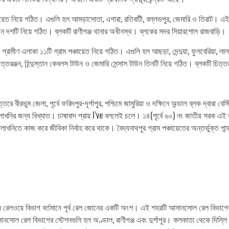
চায়েত নিয়ে গঠিত। এগুলি হল আমড়াসোতা, এগারা, রতিবাটী, বল্লভপুর, জেমারি ও তিরাট। এই ব
াউন দশটি নিয়ে গঠিত। ব্লকটি রাণীগঞ্জ থানার অধীনস্থ। ব্লকের সদর সিয়ারশোল রাজবাড়ি।
্রামীণ এলাকা ১১টি গ্রাম পঞ্চায়েত নিয়ে গঠিত। এগুলি হল আছড়া, দেন্দুয়া, ফুলবেরিয়া, লালগ
্তরঞ্জন, হিন্দুস্তান কেবলস টাউন ও জেমারি সেন্সাস টাউন তিনটি নিয়ে গঠিত। ব্লকটি চিত্
ে বীরভুম জেলা, পূর্বে ফরিদপুর-দূর্গাপুর, পশ্চিমে জামুরিয়া ও দক্ষিনে অন্ডাল ব্লক দ্বারা বেস্ট
লাখনির জন্য বিখ্যাত। চাষাবাদ প্রায় I’ve বললেই চলে। ১৪(পূর্বে ৬০) নং জাতীয় সরক এ
িতে কাজ করে জীবিকা নির্বাহ করে থাকে। বৈদ্যনাথপুর গ্রাম পঞ্চায়েতের অন্তর্ভুক্ত পান্ডব
ল রেলওয়ে বিভাগ বর্তমানে পূর্ব রেল জোনের একটি অংশ। এই শহরটি আসানসোল রেল বিভাগের স
ল রেল বিভাগের স্টেশনগুলি হল অণ্ডাল, রাণীগঞ্জ এবং দুর্গাপুর। কলকাতা থেকে দিল্লি পর্