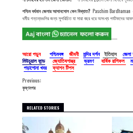
পশ্চিম বর্ধমান জেলার আসানসোল কেন বিখ্যাত?
Paschim Bardhaman এই শহর
ধর্মীয় গন্তব্যগুলির জন্য সুপরিচিত যা সারা বছর ধরে অসংখ্য পর্যটকদের আক
আরো পড়ুন
পশ্চিমবঙ্গ
জীবনী
মন্দির দর্শন
ইতিহাস
জেলা
মিউচুয়াল ফান্ড
জ্যোতিষশাস্ত্র
ভ্রমণ
বার্ষিক রাশিফল
ম
পড়াশোনা খবর
ফ্যাশন টিপস
Continue
Previous:
কৃষ্ণনগর
Reading
RELATED STORIES