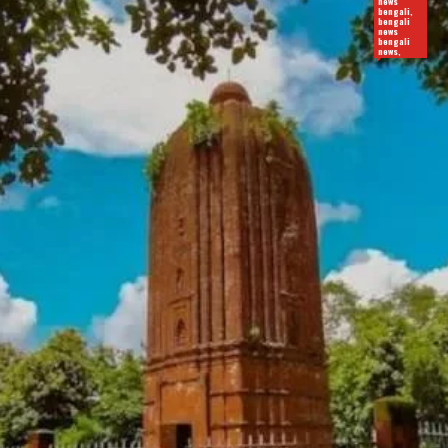
news
bengali,
bengali
news
bengali
news,