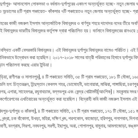
গাপুর- আসানসোল লোকসভা ও বর্ধমান-দুর্গাপুরের একাংশ অন্তর্ভুক্ত হচ্ছে- নতুন জেলায় থাক
 ও অন্ডালের ৪টি গ্রাম পঞ্চায়েত- কাঁকসার ৭টি পঞ্চায়েতও নতুন জেলায় অন্তর্ভুক্ত হচ্ছে- গ
পুর শহরের কাজী নজরুল ইসলাম আন্তর্জাতিক বিমানবন্দর ও বার্ণপুর শহরে দাদোদর নদের তীরে অবস্থ
 বিমানবন্দর ভারতীয় বিমানবন্দর কর্তৃপক্ষ দ্বারা পরিচালিত হয়। বর্তমানে বিমানবন্দরের রানও
স্থিত একটি বেসরকারি বিমানবন্দর। এই বিমানবন্দর দুর্গাপুর বিমানবন্দর নামেও পরিচিত। এই বিমান
নিকভাবে উদ্বোধন করা হয়েছিল। ২০১৭-২০১৮ সালের যাত্রী পরিবহনের হিসাবে দুর্গাপুর বিমানব
ড়ান পরিচালনা করছে এয়ার ইন্ডিয়া।
িয়া, রাণীগঞ্জ ও সালানপুর), ৪ টি পঞ্চায়েত সমিতি, ৩৫ টি গ্রাম পঞ্চায়েত, ১৮১ টি মৌজা, ১৬
িত্তরঞ্জন, হিন্দুস্তান কেবলস শহর, ডোমোহনী, ভানোয়ারা, মাঝিরা, পাঙ্গাছিয়া, চরণপুর, কুনু
রনগর, এগারা, সাহেবগঞ্জ, রঘুনাথচাক, বল্লভপুর এবং কেন্দ্র খোট্টামদী(আংশিক)। মহকুমা
কর্পোরেশনের এখতিয়ারের অন্তর্ভুক্ত করা হয়েছিল। বিদ্রোহী কবি কাজী নজরুল ইসলাম এই মহ
্বর, ফরিদপুর-দুর্গাপুর ও কাঁকসা), ৪ টি পঞ্চায়েত সমিতি, ২৭ টি গ্রাম পঞ্চায়েত, ১৭১ টি মৌ
দ্রা, চক বাঁকোলা, উখড়া, মহিরা, দক্ষিণ খন্দ, পরশকোল, কাজোড়া, হরিশপুর, পলাশবান, দিগনালা,
ারবাণী, বনগ্রাম, সিরশা, নবঘনপুর, সরপী, ইছাপুর, অরা, গোপালপুর, বামুনার, আমলাজোড়া, কঙ্কসা,