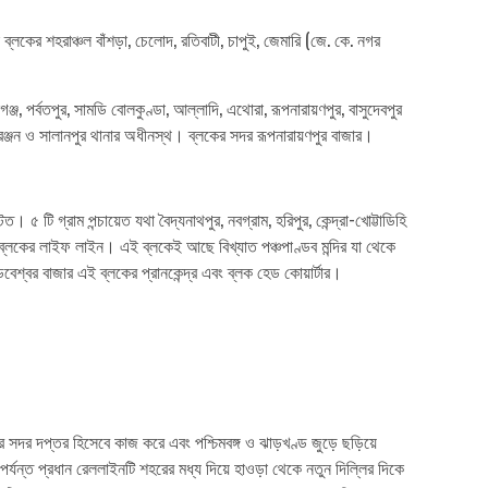
্লকের শহরাঞ্চল বাঁশড়া, চেলোদ, রতিবাটী, চাপুই, জেমারি (জে. কে. নগর
ঞ্জ, পর্বতপুর, সামডি বোলকুণ্ডা, আল্লাদি, এথোরা, রূপনারায়ণপুর, বাসুদেবপুর
তরঞ্জন ও সালানপুর থানার অধীনস্থ। ব্লকের সদর রূপনারায়ণপুর বাজার।
িত। ৫ টি গ্রাম পন্চায়েত যথা বৈদ্যনাথপুর, নবগ্রাম, হরিপুর, কেন্দ্রা-খোট্টাডিহি
ই ব্লকের লাইফ লাইন। এই ব্লকেই আছে বিখ্যাত পঞ্চপাণ্ডব মন্দির যা থেকে
েশ্বর বাজার এই ব্লকের প্রানকেন্দ্র এবং ব্লক হেড কোয়ার্টার।
দর দপ্তর হিসেবে কাজ করে এবং পশ্চিমবঙ্গ ও ঝাড়খণ্ড জুড়ে ছড়িয়ে
যন্ত প্রধান রেললাইনটি শহরের মধ্য দিয়ে হাওড়া থেকে নতুন দিল্লির দিকে