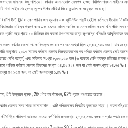
োল জংশনের সামান্য কিছু পশ্চিমে। বর্ধমান-আসানসোল রেলপথ হাওড়া-দিল্লি প্রধান লাইনের 
কটি শাখা লাইন সাহেবগঞ্জ লুপের উপর সাঁথিয়া দিয়ে অন্ডালকে সংযুক্ত করেছে।
টিশ ইস্ট ইন্ডিয়া কোম্পানির জন সুমনার এবং সুটিনিউস গ্রান্ট হেইলি বর্তমানে ইথোরা নিকটবর্
নার দায়িত্ব গ্রহণ করে এবং ১৯৭৫ সালে কোকিং ও নন-কোকিং কয়লা খনি পরিচালনার জন্য ক
কে প্রতি বছর প্রায় ১০ মিলিয়ন টন কয়লা উৎপাদনের জন্য ভূগর্ভস্থ খনিগুলি আধুনিকায়ন 
ধমান জেলা বর্ধমান জেলা থেকে বিভক্ত হওয়ার পর জনসংখ্যা ছিল ২৮,৮২,০৩১ জন। যার 
 অনুসারে ২০১৭ সালের বর্ধমান জেলার বিভক্তকরণের পর পশ্চিম বর্ধমান জেলার মোট জনসং
ের বেশি বয়ষ্ক) এবং মহিলার সংখ্যা ৮,০৬,০১০ জন (৬ বছরের বেশি বয়ষ্ক মহিলার জনসংখ্য
ে পাশ্চিম বর্ধমান জেলায় হিন্দুদের সংখ্যা ২৪,৪২,৪১৪ জন যা মোট জনসংখ্যার ৮৪.৭৫
র সংখ্যা ৪২,৯৫৪ জন, যা মোট জনসংখ্যা ১.৪৯%।
া, 8টি উন্নয়ন ব্লক , 2টি পৌর কর্পোরেশন, 62টি গ্রাম পঞ্চায়েত রয়েছে।
্ধমান জেলার সদর শহর আসানসোল। এটি পশ্চিমবঙ্গের দ্বিতীয় বৃহত্তম শহর । কয়লাখনি,রেলের
িষ্ট্য পরিমাপ আয়তন ১৬০৩ বর্গ কিমি জনসংখ্যা ২৮,৮২,০৩১ ব্লক ৮ গ্রাম পঞ্চায়েত 
র্তী বর্ধমান জেলাকে বিভক্ত করার পরে 7 এপ্রিল 2017-এ পশ্চিম বর্ধমান জেলা গঠিত হয়েছিল।