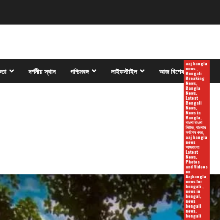
aaj bangla
news ,
কতা
দর্শনীয় স্থান
পশ্চিমবঙ্গ
লাইফস্টাইল
আজ বিশেষ
Bengali
Breaking
News,
Bangla
News,
Latest
Bengali
News,
News in
Bangla,
বাংলা বাংলা
নিউজ, বাংলায়
সর্বশেষ খবর,
aaj bangla
news
আজবাংলা
Latest
News,
Photos
and Videos
on
Aajbangla,
news for
bengali ,
news in
bengal,
news
bengali
news,
bengali