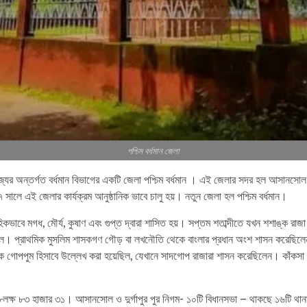
পশ্চিম বর্ধমান জেলা
যের অন্তর্গত বর্ধমান বিভাগের একটি জেলা পশ্চিম বর্ধমান । এই জেলার সদর হল আসানসোল।
 সালে এই জেলার কার্যক্রম আনুষ্ঠানিক ভাবে চালু হয়। নতুন জেলা হল পশ্চিম বর্ধমান।
হিকভাবে মগধ, মৌর্য, কুষাণ এবং গুপ্ত দ্বারা শাসিত হয়। সপ্তম শতাব্দীতে যখন শশাঙ্ক রাজ
হয়েছিল। প্রাথমিক মুসলিম শাসকগণ গৌড় বা লখনৌতি থেকে বাংলার প্রধান অংশ শাসন করে
গোপপুম হিসাবে উল্লেখ করা হয়েছিল, যেখানে সাদগোপ রাজারা শাসন করেছিলেন। কাঁকসা সমষ
 ২৮লক্ষ ৮৩ হাজার ৩১। আসানসোল ও দুর্গাপুর পুর নিগম- ১০টি বিধানসভা – থাকছে ১৬টি থা