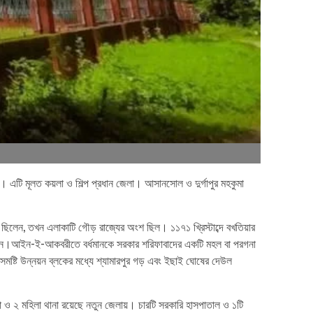
 এটি মূলত কয়লা ও শিল্প প্রধান জেলা। আসানসোল ও দুর্গাপুর মহকুমা
া ছিলেন, তখন এলাকাটি গৌড় রাজ্যের অংশ ছিল। ১১৭১ খ্রিস্টাব্দে বখতিয়ার
ছিলেন।আইন-ই-আকবরীতে বর্ধমানকে সরকার শরিফাবাদের একটি মহল বা পরগনা
্টি উন্নয়ন ব্লকের মধ্যে শ্যামারপুর গড় এবং ইছাই ঘোষের দেউল
না ও ২ মহিলা থানা রয়েছে নতুন জেলায়। চারটি সরকারি হাসপাতাল ও ১টি