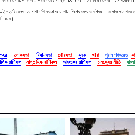
টি রেলওয়ের পাশাপাশি কয়লা ও ইস্পাত শিল্পের জন্য জনপ্রিয় । আসানসোল শহর ভ্রমণক
র্ষণ করে।
 শহর
লোকসভা
বিধানসভা
পৌরসভা
ব্লক
থানা
গ্রাম পঞ্চায়েত
ক
াসিক রাশিফল
সাপ্তাহিক রাশিফল
আজকের রাশিফল
চানক্যের নীতি
বাংল