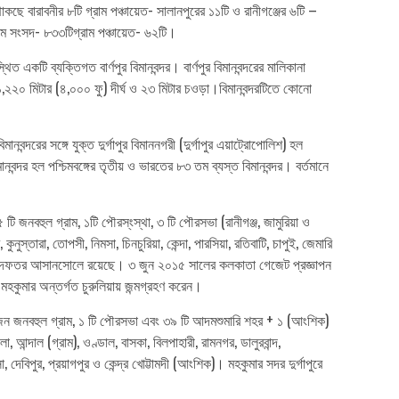
ছে বারাবনীর ৮টি গ্রাম পঞ্চায়েত- সালানপুরের ১১টি ও রানীগঞ্জের ৬টি –
্রাম সংসদ- ৮৩৩টিগ্রাম পঞ্চায়েত- ৬২টি।
িত একটি ব্যক্তিগত বার্ণপুর বিমানবন্দর। বার্ণপুর বিমানবন্দরের মালিকানা
য়ে ১,২২০ মিটার (৪,০০০ ফু) দীর্ঘ ও ২৩ মিটার চওড়া।বিমানবন্দরটিতে কোনো
বন্দরের সঙ্গে যুক্ত দুর্গাপুর বিমাননগরী (দুর্গাপুর এয়াট্রোপোলিশ) হল
ন্দর হল পশ্চিমবঙ্গের তৃতীয় ও ভারতের ৮৩ তম ব্যস্ত বিমানবন্দর। বর্তমানে
৫ টি জনবহুল গ্রাম, ১টি পৌরস্ংস্থা, ৩ টি পৌরসভা (রানীগঞ্জ, জামুরিয়া ও
স্তারা, তোপসী, নিমসা, চিনচুরিয়া, কেন্দা, পারসিয়া, রতিবাটি, চাপুই, জেমারি
র সদর দফতর আসানসোলে রয়েছে। ৩ জুন ২০১৫ সালের কলকাতা গেজেট প্রজ্ঞাপন
কুমার অন্তর্গত চুরুলিয়ায় জন্মগ্রহণ করেন।
জা, ১৫১ জন জনবহুল গ্রাম, ১ টি পৌরসভা এবং ৩৯ টি আদমশুমারি শহর + ১ (আংশিক)
 আন্দাল (গ্রাম), ওণ্ডাল, বাসকা, বিলপাহারী, রামনগর, ডালুরবান্দ,
 দেবিপুর, প্রয়াগপুর ও কেন্দ্র খোট্টামদী (আংশিক)। মহকুমার সদর দুর্গাপুরে