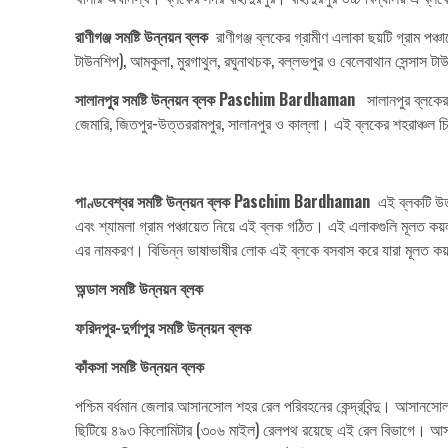
রাণীগঞ্জ সমষ্টি উন্নয়ন ব্লক
রাণীগঞ্জ ব্লকের গ্রামীণ এলাকা ছয়টি গ্রাম পঞ্
টাউনশিপ), আমকুলা, মুরগাথুল, রঘুনাথচক, বল্লভপুর ও বেলেবাথান সেন্সাস ট
সালানপুর সমষ্টি উন্নয়ন ব্লক Paschim Bardhaman
সালানপুর ব্লকের গ
জেমারি, জিতপুর-উত্তররামপুর, সালানপুর ও কাল্লা। এই ব্লকের শহরাঞ্চল চিত
পাণ্ডবেশ্বর সমষ্টি উন্নয়ন ব্লক Paschim Bardhaman
এই ব্লকটি উত্তর
এবং শ্যামলা গ্রাম পঞ্চায়েত নিয়ে এই ব্লক গঠিত। এই এলাকগুলি মূলত কয়
এর নামকরণ। বিভিন্ন ভাষাভাষীর লোক এই ব্লকে বসবাস করে যারা মূলত কয়লাখন
অন্ডাল সমষ্টি উন্নয়ন ব্লক
ফরিদপুর-দুর্গাপুর
সমষ্টি উন্নয়ন ব্লক
কাঁকসা সমষ্টি উন্নয়ন ব্লক
পশ্চিম বর্ধমান জেলার আসানসোল শহর রেল পরিবহনের কেন্দ্রবিন্দু। আসানসো
ছিটিয়ে ৪৯৩ কিলোমিটার (৩০৬ মাইল) রেলপথ রয়েছে এই রেল বিভাগে। আসানসো