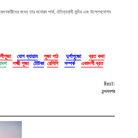
ারীদের মধ্যে তার মনোরম পার্ক, ঐতিহ্যবাহী মন্দির এবং উল্লেখযোগ্য
ালীপূজা
যোগ ব্যায়াম
পুজা পাঠ
দুর্গাপুজো
ব্রত কথা
াদেশ
লক্ষ্মী পূজা
টোটকা
রেসিপি
সম্পর্ক
একাদশী ব্রত
Next:
চন্দননগর