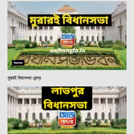
বিধানসভা
মুরারই বিধানসভা কেন্দ্র