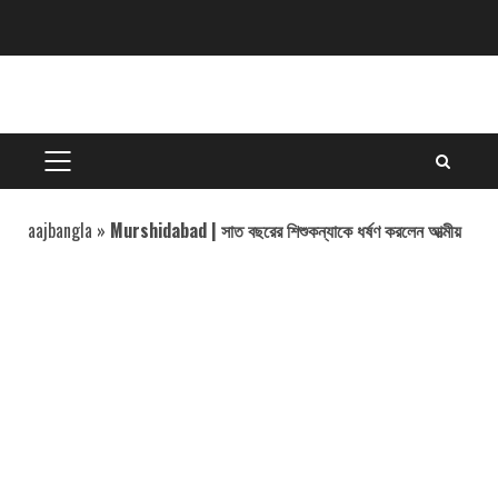
Skip
to
content
PRIMARY
MENU
aajbangla
»
Murshidabad | সাত বছরের শিশুকন্যাকে ধর্ষণ করলেন আত্মীয়