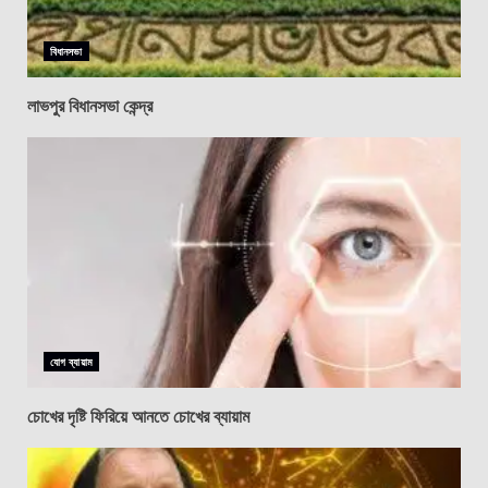
বিধানসভা
লাভপুর বিধানসভা কেন্দ্র
যোগ ব্যায়াম
চোখের দৃষ্টি ফিরিয়ে আনতে চোখের ব্যায়াম