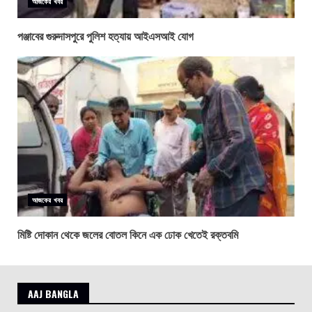
আজকের খবর
পঞ্জাবের গুরুদাসপুরে পুলিশ হত্যায় আইএসআই যোগ
আজকের খবর
মিষ্টি দোকান থেকে জলের বোতল কিনে এক ঢোক খেতেই রক্তবমি
AAJ BANGLA