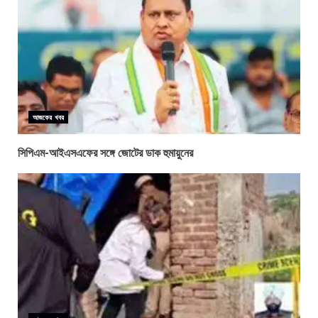
আজকের খবর
সিপিএম-আইএসএফের সঙ্গে জোটের ডাক হুমায়ুনের