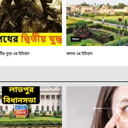
ইতিহাস
তীয় যুদ্ধ এর ইতিহাস
কালনা এর ইতিহাস