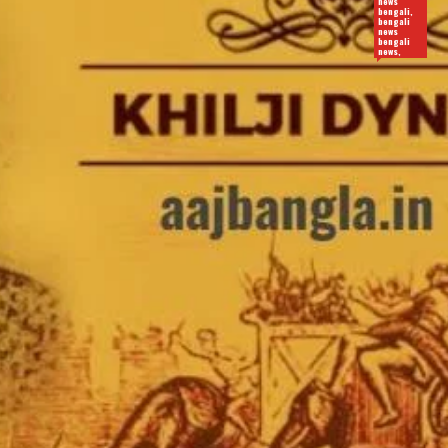
news
bengali,
bengali
news
bengali
news,