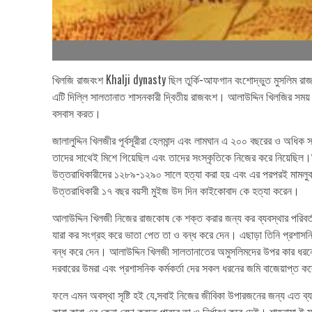
খিলজি রাজবংশ Khalji dynasty ছিল তুর্কি-আফগান বংশোদ্ভুত মুসলিম র
এটি দিল্লি সালতানাত শাসনকারী দ্বিতীয় রাজবংশ। আলাউদ্দিন খিলজির সময
বসবাস করত।
জালালুদ্দিন খিলজীর পূর্বসূরীরা হেলমান্দ এবং লামঘান এ ২০০ বছরের ও অধ
তাদের সাথেই মিশে গিয়েছিল এবং তাদের সংস্কৃতিকে নিজের করে নিয়েছিল।
উত্তরাধিকারীদের ১২৮৯-১২৯০ সালে হত্যা করা হয় এবং এর পরপরই মামলুকদের
উত্তরাধিকারী ১৭ বছর বয়সী মুইজ উদ দিন কাইকোবাদ কে হত্যা করেন।
আলাউদ্দিন খিলজী নিজের রাজকোষ কে শক্ত করার জন্য কর ব্যবস্থার পরিবর্তন
যারা কর সংগ্রহ করে ভাতা পেত তা ও বন্ধ করে দেন। এছাড়া তিনি প্রশাসনিক
বন্ধ করে দেন। আলাউদ্দিন খিলজী সালতানাতের অমুসলিমদের উপর কার ধরনের 
দরবারের উমরা এবং প্রশাসনিক কর্মকর্তা দের সকল ধরনের জমি বাজেয়াপ্ত ক
ফলে এমন অবস্থা সৃষ্টি হই যে,সবাই নিজের জীবিকা উপারজনের জন্য এত ব্যস্
কারা কারা এর কেনা বেচা করতে পারবে তা ও নির্ধারণ করে দেই। শাহনামা ই মা