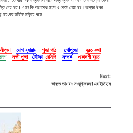
 শাস্তি দেয় হত। এমন কি অনেকের মাংস ও কেটে নেয়া হই।শস্যের উপর
য়ংকর দুর্ভিক্ষ ছড়িয়ে পড়ে।
ালীপূজা
যোগ ব্যায়াম
পুজা পাঠ
দুর্গাপুজো
ব্রত কথা
াদেশ
লক্ষ্মী পূজা
টোটকা
রেসিপি
সম্পর্ক
একাদশী ব্রত
Next:
ভারতে তাওয়াং সংযুক্তিকরণ এর ইতিহাস