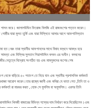
 অংশ শাসন করে। জালালউদ্দিন ফিরোজ খিলজি এই রাজবংশের পত্তন করেন।
োষ্ঠীর যারা মূলত তুর্কি এবং যারা দিল্লিতে আসার আগে আফগানিস্তান
াবা হত।বরং তারা স্থানীয় আফগানদের সাথে বিবাহ বন্ধনে আবদ্ধ হয়ে
 সামন্ত এবং দিল্লির সুলতান গিয়াসউদ্দিন বলবন এর অধীন। বলবনের
জীর নেতৃত্বে বিদ্রোহ সংগঠিত হয় এবং মামলুকদের বংশের শেষ
েকে বাড়িয়ে ৫০ শতাংশ তে নিয়ে যান এবং স্থানীয় প্রশাসনিক কর্মকর্তা
ষেধাজ্ঞা আরোপ করেন।তার রাজ্যে জ্ঞানী এবং কবিরা যে ভাতা পেত ,তিনি তা ও
 কর্মকর্তা রা মারধর করত , হোক সে মুসলিম বা অমুসলিম। এরপর তিনি
াউদ্দিন খিলজী বাজারের বিভিন্ন শস্যের দাম নির্ধারণ করে দিয়েছিলেন।এবং
অধিকার পেতে যায়।এসব ব্যবসায়ী বাদে অন্য ব্যবসায়ীগণ এইসব শস্যের কেনা