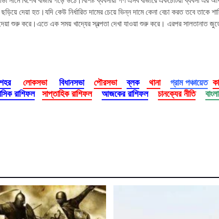
 ছড়িয়ে দেয়া হত।যদি কেউ নির্ধারিত দামের চেয়ে ভিন্ন দামে কেনা বেচা করত তবে তাকে
া শুরু করে।এতে এক সময় খাদ্যের স্বল্পতা দেখা যাওয়া শুরু করে। এরপর সালতানাত জুড়ে ভ
 শহর
লোকসভা
বিধানসভা
পৌরসভা
ব্লক
থানা
গ্রাম পঞ্চায়েত
ক
াসিক রাশিফল
সাপ্তাহিক রাশিফল
আজকের রাশিফল
চানক্যের নীতি
বাংল