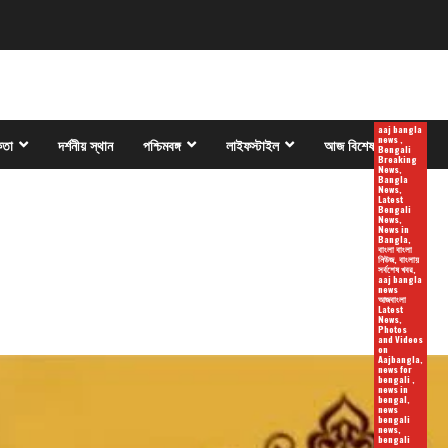
aaj bangla
news ,
কতা
দর্শনীয় স্থান
পশ্চিমবঙ্গ
লাইফস্টাইল
আজ বিশেষ
Bengali
Breaking
News,
Bangla
News,
Latest
Bengali
News,
News in
Bangla,
বাংলা বাংলা
নিউজ, বাংলায়
সর্বশেষ খবর,
aaj bangla
news
আজবাংলা
Latest
News,
Photos
and Videos
on
Aajbangla,
news for
bengali ,
news in
bengal,
news
bengali
news,
bengali