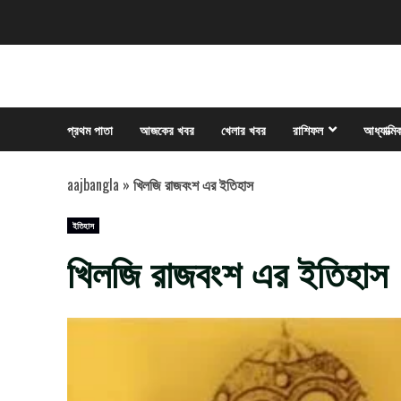
Skip
to
content
প্রথম পাতা
আজকের খবর
খেলার খবর
রাশিফল
আধ্যাত্মি
aajbangla
»
খিলজি রাজবংশ এর ইতিহাস
ইতিহাস
খিলজি রাজবংশ এর ইতিহাস