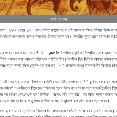
Khalji dynasty
াজবংশ। ১২৯০ থেকে ১৩২০ সাল পর্যন্ত সময়ের মধ্যে এই রাজবংশ দক্ষিণ এশিয়ার বিরাট
় খিলজিরা সফলভাবে মোঙ্গল আক্রমণ ঠেকাতে সক্ষম হয়। খিলজীরা মূলত তুরক আফগান জাতি গ
িক সময় ধরে বসবাস করত। তবে Khalji dynasty খিলজীদের তুর্কি জাতিগোষ্ঠীর থেকে আলাদা ভ
দিল্লি দরবারে তারা আফগান হিসেবেই পরিচিত ছিল।খিলজীরা ছিল দিল্লির মামলুক রাজবংশের
 মধ্যে ক্ষমতা নিয়ে কোন্দল শুরু হয়ে যায়। এই কোন্দলের মধ্যে জালালউদ্দিন ফিরোজ খিল
 ঘটান যাতে যুদ্ধ এবং বিশাল সেনাবাহিনীর খরচ মিটাতে পারেন। তিনি কৃষিজ করকে ২০ শতাংশ থ
 কর্মকর্তা ও আমীরদের নিজেদের পরিবারের মধ্যে বিবাহ বন্ধনের মাধ্যমে সম্পর্ক তৈরিতে নি
কর চাপিয়ে দেন,যেগুলা হল : জিজিয়া , খারাজ, কারি এবং চারি। কর দিতে সমস্যা করলে কর
রেন এবং রাজস্ব নিয়োগে মুসলিম জাগীরদার দের যে ভূমিকা ছিল তাও বাজেয়াপ্ত করেন।
ত হয়ে পড়ে যে, সুলতানের বিরুদ্ধে বিদ্রোহের কথা কেউ চিন্তা ও করার সুযোগ পেত না। আল
ন্ডী নামে বিশেষ বাজার গড়ে উঠে।বিশিষ্ট ব্যবসায়ী গণ এসব বাজারে একচেটিয়া ব্যবসা এর 