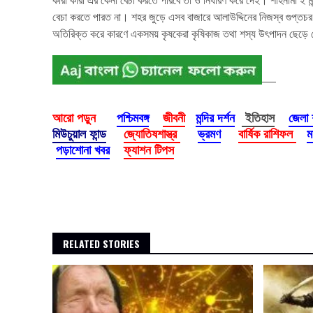
বেচা করতে পারত না। শহর জুড়ে এসব বাজারে আলাউদ্দিনের নিজস্ব গুপ্তচর
অতিরিক্ত করে কারণে একসময় কৃষকেরা কৃষিকাজ তথা শস্য উৎপাদন ছেড়ে দেয়
আরো পড়ুন
পশ্চিমবঙ্গ
জীবনী
মন্দির দর্শন
ইতিহাস
জেলা
মিউচুয়াল ফান্ড
জ্যোতিষশাস্ত্র
ভ্রমণ
বার্ষিক রাশিফল
ম
পড়াশোনা খবর
ফ্যাশন টিপস
Continue
Reading
RELATED STORIES