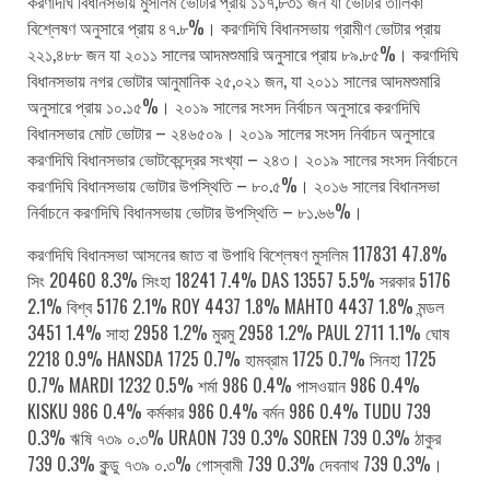
করণদিঘি বিধানসভায় মুসলিম ভোটার প্রায় ১১৭,৮৩১ জন যা ভোটার তালিকা
বিশ্লেষণ অনুসারে প্রায় ৪৭.৮%। করণদিঘি বিধানসভায় গ্রামীণ ভোটার প্রায়
২২১,৪৮৮ জন যা ২০১১ সালের আদমশুমারি অনুসারে প্রায় ৮৯.৮৫%। করণদিঘি
বিধানসভায় নগর ভোটার আনুমানিক ২৫,০২১ জন, যা ২০১১ সালের আদমশুমারি
অনুসারে প্রায় ১০.১৫%। ২০১৯ সালের সংসদ নির্বাচন অনুসারে করণদিঘি
বিধানসভার মোট ভোটার – ২৪৬৫০৯। ২০১৯ সালের সংসদ নির্বাচন অনুসারে
করণদিঘি বিধানসভার ভোটকেন্দ্রের সংখ্যা – ২৪৩। ২০১৯ সালের সংসদ নির্বাচনে
করণদিঘি বিধানসভায় ভোটার উপস্থিতি – ৮০.৫%। ২০১৬ সালের বিধানসভা
নির্বাচনে করণদিঘি বিধানসভায় ভোটার উপস্থিতি – ৮১.৬৬%।
করণদিঘি বিধানসভা আসনের জাত বা উপাধি বিশ্লেষণ মুসলিম 117831 47.8%
সিং 20460 8.3% সিংহা 18241 7.4% DAS 13557 5.5% সরকার 5176
2.1% বিশ্ব 5176 2.1% ROY 4437 1.8% MAHTO 4437 1.8% মন্ডল
3451 1.4% সাহা 2958 1.2% মুরমু 2958 1.2% PAUL 2711 1.1% ঘোষ
2218 0.9% HANSDA 1725 0.7% হামব্রাম 1725 0.7% সিনহা 1725
0.7% MARDI 1232 0.5% শর্মা 986 0.4% পাসওয়ান 986 0.4%
KISKU 986 0.4% কর্মকার 986 0.4% বর্মন 986 0.4% TUDU 739
0.3% ঋষি ৭৩৯ ০.৩% URAON 739 0.3% SOREN 739 0.3% ঠাকুর
739 0.3% কুন্ডু ৭৩৯ ০.৩% গোস্বামী 739 0.3% দেবনাথ 739 0.3%।