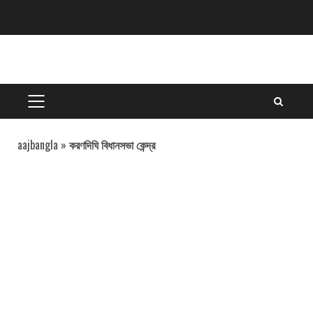
Skip
to
content
PRIMARY
MENU
aajbangla
»
করণদিঘি বিধানসভা কেন্দ্র