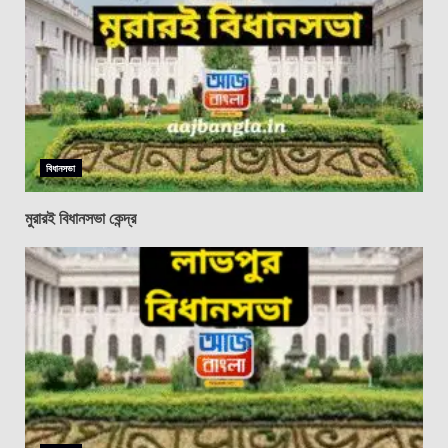
বিধানসভা
মুরারই বিধানসভা কেন্দ্র