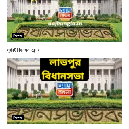
বিধানসভা
মুরারই বিধানসভা কেন্দ্র
বিধানসভা