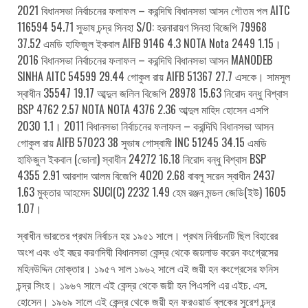
2021 বিধানসভা নির্বাচনের ফলাফল – করন্দিঘি বিধানসভা আসন গৌতম পল AITC
116594 54.71 সুভাষ চন্দ্র সিনহা S/O: হরনারায়ণ সিনহা বিজেপি 79968
37.52 এমডি হাফিজুল ইকবাল AIFB 9146 4.3 NOTA Nota 2449 1.15।
2016 বিধানসভা নির্বাচনের ফলাফল – করন্দিঘি বিধানসভা আসন MANODEB
SINHA AITC 54599 29.44 গোকুল রায় AIFB 51367 27.7 এসকে। সামসুল
স্বাধীন 35547 19.17 আব্দুল জলিল বিজেপি 28978 15.63 নিরোদ বন্ধু বিশ্বাস
BSP 4762 2.57 NOTA NOTA 4376 2.36 আব্দুল মাহিদ হোসেন এসপি
2030 1.1। 2011 বিধানসভা নির্বাচনের ফলাফল – করন্দিঘি বিধানসভা আসন
গোকুল রায় AIFB 57023 38 সুভাষ গোস্বামী INC 51245 34.15 এমডি
হাফিজুল ইকবাল (ভোলা) স্বাধীন 24272 16.18 নিরোদ বন্ধু বিশ্বাস BSP
4355 2.91 আরশাদ আলম বিজেপি 4020 2.68 বাবলু সরেন স্বাধীন 2437
1.63 মুক্তার আহমেদ SUCI(C) 2232 1.49 হেম রঞ্জন মন্ডল জেডি(ইউ) 1605
1.07।
স্বাধীন ভারতের প্রথম নির্বাচন হয় ১৯৫১ সালে। প্রথম নির্বাচনটি ছিল বিহারের
অংশ এবং ওই বছর করণদিঘী বিধানসভা কেন্দ্র থেকে জয়লাভ করেন কংগ্রেসের
মহিনউদ্দিন মোক্তার। ১৯৫৭ সাল ১৯৬২ সালে এই জয়ী হন কংগ্রেসের ফনিস
চন্দ্র সিংহ। ১৯৬৭ সালে এই কেন্দ্র থেকে জয়ী হন পিএসপি এর এইচ. এস.
হোসেন। ১৯৬৯ সালে এই কেন্দ্র থেকে জয়ী হন ফরওয়ার্ড ব্লকের সুরেশ চন্দ্র