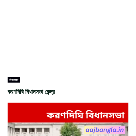
বিধানসভা
করণদিঘি বিধানসভা কেন্দ্র