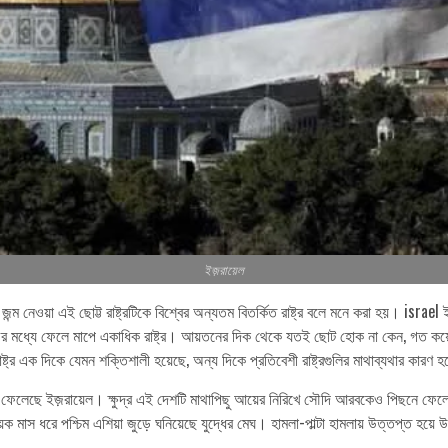
ইজ়রায়েল
 নেওয়া এই ছোট্ট রাষ্ট্রটিকে বিশ্বের অন্যতম বিতর্কিত রাষ্ট্র বলে মনে করা হয়। israel ই
মধ্যে ফেলে মাপে একাধিক রাষ্ট্র। আয়তনের দিক থেকে যতই ছোট হোক না কেন, গত কয়েক দ
াষ্ট্র এক দিকে যেমন শক্তিশালী হয়েছে, অন্য দিকে প্রতিবেশী রাষ্ট্রগুলির মাথাব্যথার কারণ হ
ে ফেলেছে ইজ়রায়েল। ক্ষুদ্র এই দেশটি মাথাপিছু আয়ের নিরিখে সৌদি আরবকেও পিছনে ফেলে
 ধরে পশ্চিম এশিয়া জুড়ে ঘনিয়েছে যুদ্ধের মেঘ। হামলা-পাল্টা হামলায় উত্তপ্ত হয়ে উঠছে প
।