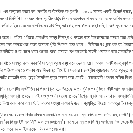
েল। এর অন্যতম কারণ হল দেশটির অর্থনৈতিক অগ্রগতি। ২০২৩ সালের একটি রিপোর্ট বলছে, 
ন বা জিডিপি। ১৯৪৮ সালে স্বাধীন রাষ্ট্র হিসাবে আত্মপ্রকাশ করার পর থেকে আশির দশক 
বর্তমানে ইজ়রায়েলের নাগরিকদের মাথাপিছু আয় ৪২ লক্ষ টাকার কাছাকাছি। এই সূচক যত বে
ছে এই রাষ্ট্র। পশ্চিম এশিয়ার দেশগুলির মধ্যে সিঙ্গাপুর ও কাতার বাদে ইজ়রায়েলের সামনে
র আয় কমতে শুরু করায় জমানো পুঁজি নিঃশেষ হতে থাকে। বিনিয়োগেও মন্দা শুরু হয় ইজ়রায়
অর্থনীতির উপর চেপে থাকা ঋণের বোঝা কমাতে বেশ কয়েকটি সাহসী পদক্ষেপ করে তৎকালীন
রক্ষা খাতে সমস্ত রকম সরকারি সাহায্য প্রায় বন্ধ করে দেওয়া হয়। আরও একটি গুরুত্বপূর্ণ 
ির পরিমাণ বাড়তে থাকায় এই সিদ্ধান্ত নিয়েছিল সরকার। কেন্দ্রীয় ব্যাঙ্কের হাতে প্রভূত 
্ত্রপাতি রফতানি করে প্রচুর বৈদেশিক মুদ্রা অর্জন করে দেশটি। ইজ়রায়েলি পণ্যের চাহিদা বিশ
এশিয়ার দেশটির অর্থনীতির চালিকাশক্তি হয়ে উঠেছে অত্যাধুনিক প্রযুক্তির স্টার্ট আপ সংস্
যুক্তি সংস্থা রয়েছে। এই সংস্থাগুলির মধ্যে রয়েছে বিশ্বের প্রথম সারির তাবড় সংস্থাগুলি
ি নিয়ে কাজ করে এমন স্টার্ট আপের সংখ্যা লাখের উপরে। প্রযুক্তি বিষয়ে একমাত্র চিন টক্
ধুনিক সেচ ব্যবস্থাপনার মাধ্যমে মরুভূমিতে নানা ধরনের শস্য ফলিয়ে পথ দেখিয়েছে দেশটি।
রেন ‘দ্য হিব্রু ইউনিভার্সিটি অফ জেরুজ়ালেম’। বর্তমানে স্নাতক ডিগ্রি অর্জনের দিক থে
ে বলে মনে করেন ইজ়রায়েল বিষয়ক গবেষকেরা।