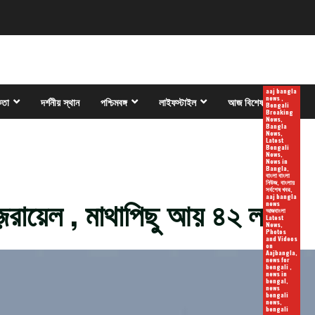
aaj bangla
news ,
কতা
দর্শনীয় স্থান
পশ্চিমবঙ্গ
লাইফস্টাইল
আজ বিশেষ
Bengali
Breaking
News,
Bangla
News,
Latest
Bengali
News,
News in
Bangla,
বাংলা বাংলা
নিউজ, বাংলায়
সর্বশেষ খবর,
়রায়েল , মাথাপিছু আয় ৪২ লক্ষ!
aaj bangla
news
আজবাংলা
Latest
News,
Photos
and Videos
on
Aajbangla,
news for
bengali ,
news in
bengal,
news
bengali
news,
bengali