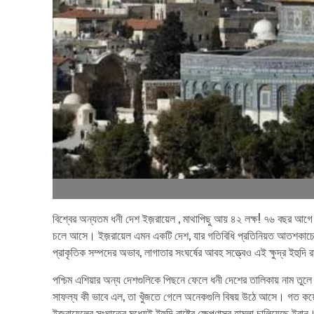
বিশ্বের অন্যতম ধনী দেশ ইজ়রায়েল , মাথাপিছু আয় ৪২ লক্ষ! ৭৬ বছর আগে জন্ম
চলে আসে। ইজ়রায়েল এমন একটি দেশ, যার গতিবিধি প্রতিনিয়ত আতশকাচের 
প্রাকৃতিক সম্পদের অভাব, লাগাতার সংঘর্ষের আবহ সত্ত্বেও এই ক্ষুদ্র ইহুদি র
পশ্চিম এশিয়ার অন্য দেশগুলিকে পিছনে ফেলে ধনী দেশের তালিকায় নাম তুল
সাফল্য কী ভাবে এল, তা খুঁজতে গেলে অনেকগুলি বিষয় উঠে আসে। গত কয়েক মাস
ইজ়রায়েলের সংঘাতের মধ্যেই ইহুদি রাষ্ট্রে ক্ষেপণাস্ত্র হামলা চালিয়েছে ইরান