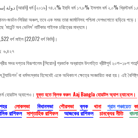
ইসরায়েল ইসরায়েল מְדִינַת יִשְׂרָאֵל‎ (হিব্রু) دولة إسرائيل (আরবি) ধর্ম (২০১৯) ৭৪.২% ইহুদি ধর্ম ১৭.৮% ইসলাম ধর্ম 
জর্ডান-সিরিয়া অঞ্চল, তবে এক সময় তারা জার্মানিসহ পশ্চিমা দেশগুলোতে ছড়িয়ে পড়ে।
ে ‘মার্চেন্ট অব ভেনিস’ নাটিকার শাইলক চরিত্রের মাধ্যমে।
8,522 বর্গ মাইল (22,072 বর্গ কিমি)।
্দু ৬,৪২৭
রীয় ইব্রীয় সদর দপ্তর যিরূশালেম (সিয়োন) প্রবর্তক অব্রাহাম উৎপত্তি খ্রীষ্টপূর্ব ২০শ–১৮শ শতাব
 ট্র্যাডিশন’ বা ধর্মসংস্কার হিসেবেই একে অধিকাংশ ক্ষেত্রে সংজ্ঞায়িত করা হয়। এই বৈশিষ্ট্য হ
ফর্ম হোয়াটস অ্যাপেও।
যুক্ত হতে ক্লিক করুন Aaj Bangla হোয়াটস অ্যাপ চ্যানেলে।
 শহর
লোকসভা
বিধানসভা
পৌরসভা
ব্লক
থানা
গ্রাম পঞ্চায়েত
ক
াসিক রাশিফল
সাপ্তাহিক রাশিফল
আজকের রাশিফল
চানক্যের নীতি
বাংল