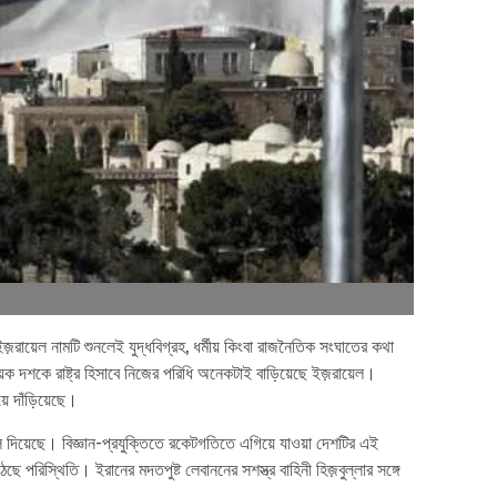
জ়রায়েল নামটি শুনলেই যুদ্ধবিগ্রহ, ধর্মীয় কিংবা রাজনৈতিক সংঘাতের কথা
শকে রাষ্ট্র হিসাবে নিজের পরিধি অনেকটাই বাড়িয়েছে ইজ়রায়েল।
য়ে দাঁড়িয়েছে।
 দিয়েছে। বিজ্ঞান-প্রযুক্তিতে রকেটগতিতে এগিয়ে যাওয়া দেশটির এই
রিস্থিতি। ইরানের মদতপুষ্ট লেবাননের সশস্ত্র বাহিনী হিজ়বুল্লার সঙ্গে