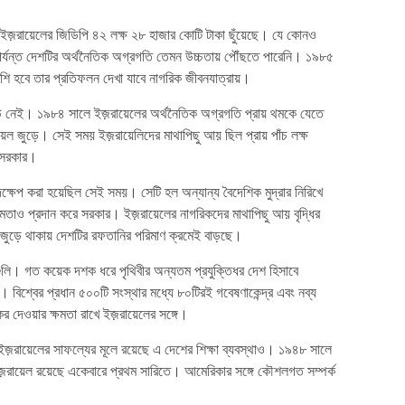
ইজ়রায়েলের জিডিপি ৪২ লক্ষ ২৮ হাজার কোটি টাকা ছুঁয়েছে। যে কোনও
পর্যন্ত দেশটির অর্থনৈতিক অগ্রগতি তেমন উচ্চতায় পৌঁছতে পারেনি। ১৯৮৫
শি হবে তার প্রতিফলন দেখা যাবে নাগরিক জীবনযাত্রায়।
 আর কেউ নেই। ১৯৮৪ সালে ইজ়রায়েলের অর্থনৈতিক অগ্রগতি প্রায় থমকে যেতে
েল জুড়ে। সেই সময় ইজ়রায়েলিদের মাথাপিছু আয় ছিল প্রায় পাঁচ লক্ষ
 সরকার।
পদক্ষেপ করা হয়েছিল সেই সময়। সেটি হল অন্যান্য বৈদেশিক মুদ্রার নিরিখে
ক্ষমতাও প্রদান করে সরকার। ইজ়রায়েলের নাগরিকদের মাথাপিছু আয় বৃদ্ধির
্ব জুড়ে থাকায় দেশটির রফতানির পরিমাণ ক্রমেই বাড়ছে।
থাগুলি। গত কয়েক দশক ধরে পৃথিবীর অন্যতম প্রযুক্তিধর দেশ হিসাবে
। বিশ্বের প্রধান ৫০০টি সংস্থার মধ্যে ৮০টিরই গবেষণাকেন্দ্র এবং নব্য
কর দেওয়ার ক্ষমতা রাখে ইজ়রায়েলের সঙ্গে।
 ইজ়রায়েলের সাফল্যের মূলে রয়েছে এ দেশের শিক্ষা ব্যবস্থাও। ১৯৪৮ সালে
কে ইজ়রায়েল রয়েছে একেবারে প্রথম সারিতে। আমেরিকার সঙ্গে কৌশলগত সম্পর্ক