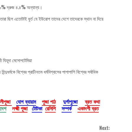
২.০% খ্রিস্টধর্ম ১.৬% দ্রুজ ৪.৪% অন্যান্য।
 তারা ছিল এতোটাই ধূর্ত যে ইউরোপ তাদের দেশে তাদেরকে স্থান না দিয়ে
্দী যিহূদা মেসোপটেমিয়া
িন্দুধর্মকে বিশ্বের প্রাচীনতম ধর্মবিশ্বাসের পাশাপাশি বিশ্বের সর্বাধিক
ালীপূজা
যোগ ব্যায়াম
পুজা পাঠ
দুর্গাপুজো
ব্রত কথা
াদেশ
লক্ষ্মী পূজা
টোটকা
রেসিপি
সম্পর্ক
একাদশী ব্রত
Next: