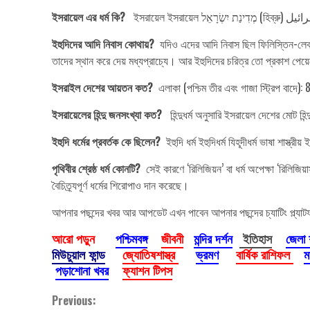
ইসরায়েল এর ধর্ম কি?
ইহুদিদের আদি নিবাস কোথায়?
যদিও এদের আদি নিবাস ছিল ফিলিস্তিন-লেবানন-
তাদের স্থান করে দেয় মধ্যপ্রাচ্যে। আর ইহুদিদের চরিত্র তো প্রকাশ পেয়েছ
ইসরাইল দেশের আয়তন কত?
এলাকা (পশ্চিম তীর এবং গাজা স্ট্রিপ বাদে): 
ইসরায়েলের হিন্দু জনসংখ্যা কত?
হিন্দুধর্ম অনুসারি ইসরায়েল দেশের মোট হিন
ইহুদি ধর্মের প্রবর্তক কে ছিলেন?
ইহুদি ধর্ম ইহুদিধর্ম যিহূদীধর্ম ভাষা শাস্ত্
পৃথিবীর শ্রেষ্ঠ ধর্ম কোনটি?
সেই কারণে ‘রিলিজিয়ন’ বা ধর্ম অপেক্ষা ‘রিলিজিয়াস
বৈচিত্র্যপূর্ণ ধর্মের শিরোপাও দান করেছে।
আপনার পছন্দের খবর আর আপডেট এখন পাবেন আপনার পছন্দের চ্যাটিং প্ল্যাট
আরো পড়ুন
পশ্চিমবঙ্গ
জীবনী
মন্দির দর্শন
ইতিহাস
জেলা
মিউচুয়াল ফান্ড
জ্যোতিষশাস্ত্র
ভ্রমণ
বার্ষিক রাশিফল
ম
পড়াশোনা খবর
ফ্যাশন টিপস
Continue
Previous: