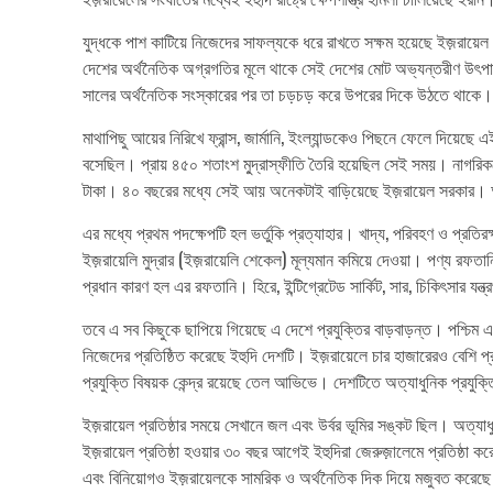
যুদ্ধকে পাশ কাটিয়ে নিজেদের সাফল্যকে ধরে রাখতে সক্ষম হয়েছে ইজ়রায়
দেশের অর্থনৈতিক অগ্রগতির মূলে থাকে সেই দেশের মোট অভ্যন্তরীণ উৎপাদ
সালের অর্থনৈতিক সংস্কারের পর তা চড়চড় করে উপরের দিকে উঠতে থাকে। 
মাথাপিছু আয়ের নিরিখে ফ্রান্স, জার্মানি, ইংল্যান্ডকেও পিছনে ফেলে দিয়ে
বসেছিল। প্রায় ৪৫০ শতাংশ মু্দ্রাস্ফীতি তৈরি হয়েছিল সেই সময়। নাগরিকদে
টাকা। ৪০ বছরের মধ্যে সেই আয় অনেকটাই বাড়িয়েছে ইজ়রায়েল সরকার। 
এর মধ্যে প্রথম পদক্ষেপটি হল ভর্তুকি প্রত্যাহার। খাদ্য, পরিবহণ ও প্রতি
ইজ়রায়েলি মুদ্রার (ইজ়রায়েলি শেকেল) মূল্যমান কমিয়ে দেওয়া। পণ্য রফতান
প্রধান কারণ হল এর রফতানি। হিরে, ইন্টিগ্রেটেড সার্কিট, সার, চিকিৎসার যন
তবে এ সব কিছুকে ছাপিয়ে গিয়েছে এ দেশে প্রযুক্তির বাড়বাড়ন্ত। পশ্চিম 
নিজেদের প্রতিষ্ঠিত করেছে ইহুদি দেশটি। ইজ়রায়েলে চার হাজারেরও বেশি প্র
প্রযুক্তি বিষয়ক কেন্দ্র রয়েছে তেল আভিভে। দেশটিতে অত্যাধুনিক প্রযুক্ত
ইজ়রায়েল প্রতিষ্ঠার সময়ে সেখানে জল এবং উর্বর ভূমির সঙ্কট ছিল। অত্যা
ইজ়রায়েল প্রতিষ্ঠা হওয়ার ৩০ বছর আগেই ইহুদিরা জেরুজ়ালেমে প্রতিষ্ঠা ক
এবং বিনিয়োগও ইজ়রায়েলকে সামরিক ও অর্থনৈতিক দিক দিয়ে মজুবত করেছ