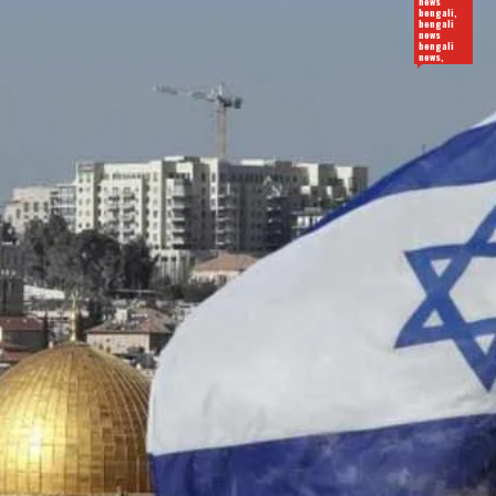
news
bengali,
bengali
news
bengali
news,