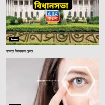
বিধানসভা
লাভপুর বিধানসভা কেন্দ্র