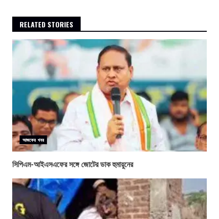
RELATED STORIES
আজকের খবর
সিপিএম-আইএসএফের সঙ্গে জোটের ডাক হুমায়ুনের