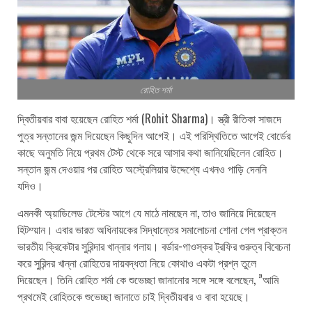
রোহিত শর্মা
দ্বিতীয়বার বাবা হয়েছেন রোহিত শর্মা (Rohit Sharma)। স্ত্রী রীতিকা সাজদে
পুত্র সন্তানের জন্ম দিয়েছেন কিছুদিন আগেই। এই পরিস্থিতিতে আগেই বোর্ডের
কাছে অনুমতি নিয়ে প্রথম টেস্ট থেকে সরে আসার কথা জানিয়েছিলেন রোহিত।
সন্তান জন্ম দেওয়ার পর রোহিত অস্ট্রেলিয়ার উদ্দেশ্যে এখনও পাড়ি দেননি
যদিও।
এমনকী অ্য়াডিলেড টেস্টের আগে যে মাঠে নামছেন না, তাও জানিয়ে দিয়েছেন
হিটম্য়ান। এবার ভারত অধিনায়কের সিদ্ধান্তের সমালোচনা শোনা গেল প্রাক্তন
ভারতীয় ক্রিকেটার সুরিন্দার খান্নার গলায়। বর্ডার-গাওস্কর ট্রফির গুরুত্ব বিবেচনা
করে সুরিন্দর খান্না রোহিতের দায়বদ্ধতা নিয়ে কোথাও একটা প্রশ্ন তুলে
দিয়েছেন। তিনি রোহিত শর্মা কে শুভেচ্ছা জানানোর সঙ্গে সঙ্গে বলেছেন, ”আমি
প্রথমেই রোহিতকে শুভেচ্ছা জানাতে চাই দ্বিতীয়বার ও বাবা হয়েছে।