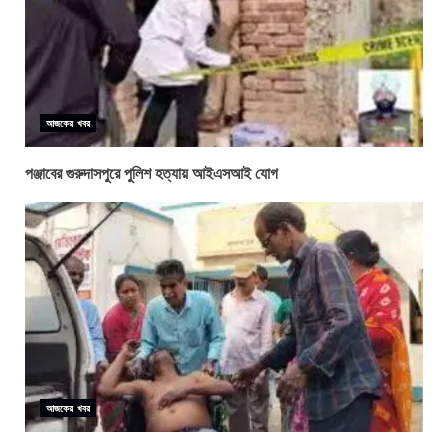
আজকের খবর
পঞ্জাবের গুরুদাসপুরে পুলিশ হত্যায় আইএসআই যোগ
আজকের খবর