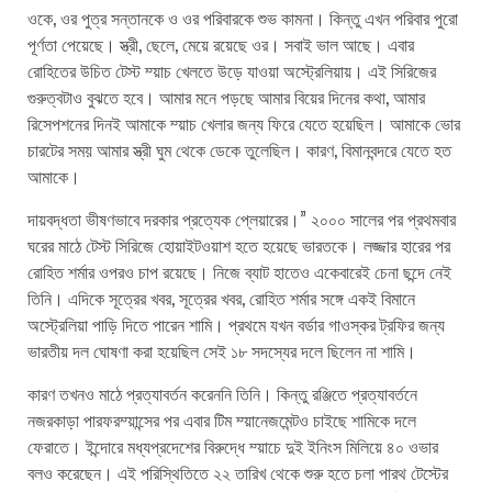
ওকে, ওর পুত্র সন্তানকে ও ওর পরিবারকে শুভ কামনা। কিন্তু এখন পরিবার পুরো
পূর্ণতা পেয়েছে। স্ত্রী, ছেলে, মেয়ে রয়েছে ওর। সবাই ভাল আছে। এবার
রোহিতের উচিত টেস্ট ম্য়াচ খেলতে উড়ে যাওয়া অস্ট্রেলিয়ায়। এই সিরিজের
গুরুত্বটাও বুঝতে হবে। আমার মনে পড়ছে আমার বিয়ের দিনের কথা, আমার
রিসেপশনের দিনই আমাকে ম্য়াচ খেলার জন্য ফিরে যেতে হয়েছিল। আমাকে ভোর
চারটের সময় আমার স্ত্রী ঘুম থেকে ডেকে তুলেছিল। কারণ, বিমানবন্দরে যেতে হত
আমাকে।
দায়বদ্ধতা ভীষণভাবে দরকার প্রত্যেক প্লেয়ারের।” ২০০০ সালের পর প্রথমবার
ঘরের মাঠে টেস্ট সিরিজে হোয়াইটওয়াশ হতে হয়েছে ভারতকে। লজ্জার হারের পর
রোহিত শর্মার ওপরও চাপ রয়েছে। নিজে ব্যাট হাতেও একেবারেই চেনা ছন্দে নেই
তিনি। এদিকে সূত্রের খবর, সূত্রের খবর, রোহিত শর্মার সঙ্গে একই বিমানে
অস্ট্রেলিয়া পাড়ি দিতে পারেন শামি। প্রথমে যখন বর্ডার গাওস্কর ট্রফির জন্য
ভারতীয় দল ঘোষণা করা হয়েছিল সেই ১৮ সদস্যের দলে ছিলেন না শামি।
কারণ তখনও মাঠে প্রত্যাবর্তন করেননি তিনি। কিন্তু রঞ্জিতে প্রত্যাবর্তনে
নজরকাড়া পারফরম্য়ান্সের পর এবার টিম ম্য়ানেজমেন্টও চাইছে শামিকে দলে
ফেরাতে। ইন্দোরে মধ্যপ্রদেশের বিরুদ্ধে ম্য়াচে দুই ইনিংস মিলিয়ে ৪০ ওভার
বলও করেছেন। এই পরিস্থিতিতে ২২ তারিখ থেকে শুরু হতে চলা পারথ টেস্টের