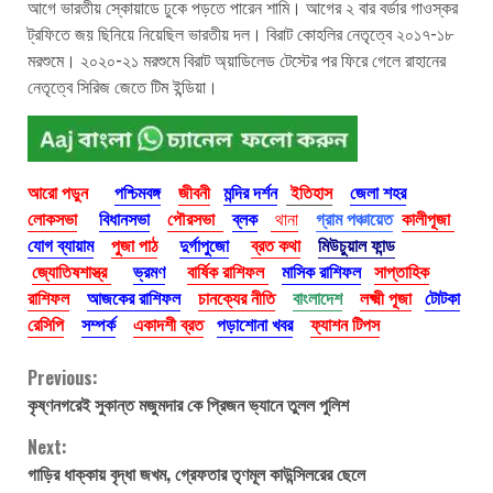
আগে ভারতীয় স্কোয়াডে ঢুকে পড়তে পারেন শামি। আগের ২ বার বর্ডার গাওস্কর
ট্রফিতে জয় ছিনিয়ে নিয়েছিল ভারতীয় দল। বিরাট কোহলির নেতৃত্বে ২০১৭-১৮
মরশুমে। ২০২০-২১ মরশুমে বিরাট অ্য়াডিলেড টেস্টের পর ফিরে গেলে রাহানের
নেতৃত্বে সিরিজ জেতে টিম ইন্ডিয়া।
আরো পড়ুন
পশ্চিমবঙ্গ
জীবনী
মন্দির দর্শন
ইতিহাস
জেলা শহর
লোকসভা
বিধানসভা
পৌরসভা
ব্লক
থানা
গ্রাম পঞ্চায়েত
কালীপূজা
যোগ ব্যায়াম
পুজা পাঠ
দুর্গাপুজো
ব্রত কথা
মিউচুয়াল ফান্ড
জ্যোতিষশাস্ত্র
ভ্রমণ
বার্ষিক রাশিফল
মাসিক রাশিফল
সাপ্তাহিক
রাশিফল
আজকের রাশিফল
চানক্যের নীতি
বাংলাদেশ
লক্ষ্মী পূজা
টোটকা
রেসিপি
সম্পর্ক
একাদশী ব্রত
পড়াশোনা খবর
ফ্যাশন টিপস
Continue
Previous:
কৃষ্ণনগরেই সুকান্ত মজুমদার কে প্রিজন ভ্যানে তুলল পুলিশ
Reading
Next:
গাড়ির ধাক্কায় বৃদ্ধা জখম, গ্রেফতার তৃণমূল কাউন্সিলরের ছেলে