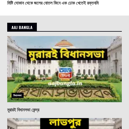
মিষ্টি দোকান থেকে জলের বোতল কিনে এক ঢোক খেতেই রক্তবমি
AAJ BANGLA
বিধানসভা
মুরারই বিধানসভা কেন্দ্র