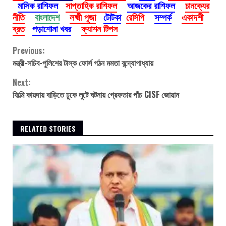
মাসিক রাশিফল
সাপ্তাহিক রাশিফল
আজকের রাশিফল
চানক্যের
নীতি
বাংলাদেশ
লক্ষ্মী পূজা
টোটকা
রেসিপি
সম্পর্ক
একাদশী
ব্রত
পড়াশোনা খবর
ফ্যাশন টিপস
Continue
Previous:
মন্ত্রী-সচিব-পুলিশের টাস্ক ফোর্স গঠন মমতা বন্দ্যোপাধ্যায়
Reading
Next:
ফিল্মি কায়দায় বাড়িতে ঢুকে লুটে ঘটনায় গ্রেফতার পাঁচ CISF জোয়ান
RELATED STORIES