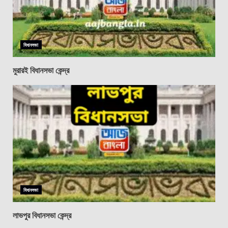
বিধানসভা
মুরারই বিধানসভা কেন্দ্র
বিধানসভা
লাভপুর বিধানসভা কেন্দ্র