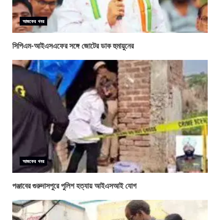
আজকের খবর
সিপিএম-আইএসএফের সঙ্গে জোটের ডাক হুমায়ুনের
আজকের খবর
পঞ্জাবের গুরুদাসপুরে পুলিশ হত্যায় আইএসআই যোগ