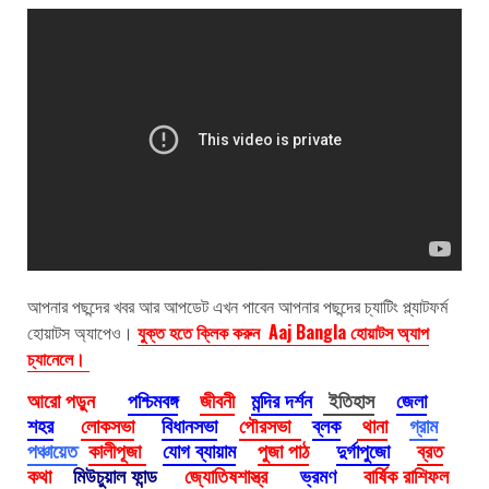
আপনার পছন্দের খবর আর আপডেট এখন পাবেন আপনার পছন্দের চ্যাটিং প্ল্যাটফর্ম
হোয়াটস অ্যাপেও।
যুক্ত হতে ক্লিক করুন Aaj Bangla হোয়াটস অ্যাপ
চ্যানেলে।
আরো পড়ুন
পশ্চিমবঙ্গ
জীবনী
মন্দির দর্শন
ইতিহাস
জেলা
শহর
লোকসভা
বিধানসভা
পৌরসভা
ব্লক
থানা
গ্রাম
পঞ্চায়েত
কালীপূজা
যোগ ব্যায়াম
পুজা পাঠ
দুর্গাপুজো
ব্রত
কথা
মিউচুয়াল ফান্ড
জ্যোতিষশাস্ত্র
ভ্রমণ
বার্ষিক রাশিফল