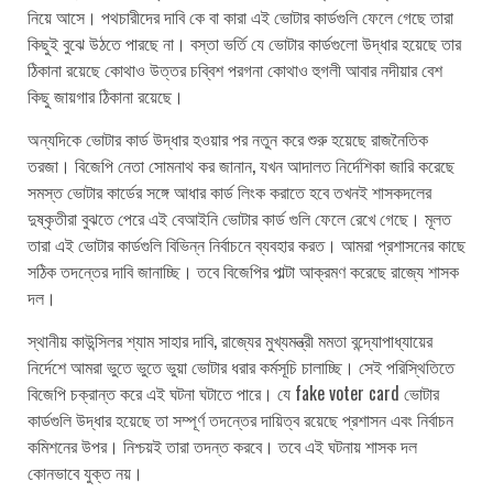
নিয়ে আসে। পথচারীদের দাবি কে বা কারা এই ভোটার কার্ডগুলি ফেলে গেছে তারা
কিছুই বুঝে উঠতে পারছে না। বস্তা ভর্তি যে ভোটার কার্ডগুলো উদ্ধার হয়েছে তার
ঠিকানা রয়েছে কোথাও উত্তর চব্বিশ পরগনা কোথাও হুগলী আবার নদীয়ার বেশ
কিছু জায়গার ঠিকানা রয়েছে।
অন্যদিকে ভোটার কার্ড উদ্ধার হওয়ার পর নতুন করে শুরু হয়েছে রাজনৈতিক
তরজা। বিজেপি নেতা সোমনাথ কর জানান, যখন আদালত নির্দেশিকা জারি করেছে
সমস্ত ভোটার কার্ডের সঙ্গে আধার কার্ড লিংক করাতে হবে তখনই শাসকদলের
দুষ্কৃতীরা বুঝতে পেরে এই বেআইনি ভোটার কার্ড গুলি ফেলে রেখে গেছে। মূলত
তারা এই ভোটার কার্ডগুলি বিভিন্ন নির্বাচনে ব্যবহার করত। আমরা প্রশাসনের কাছে
সঠিক তদন্তের দাবি জানাচ্ছি। তবে বিজেপির পাল্টা আক্রমণ করেছে রাজ্যে শাসক
দল।
স্থানীয় কাউন্সিলর শ্যাম সাহার দাবি, রাজ্যের মুখ্যমন্ত্রী মমতা বন্দ্যোপাধ্যায়ের
নির্দেশে আমরা ভুতে ভুতে ভুয়া ভোটার ধরার কর্মসূচি চালাচ্ছি। সেই পরিস্থিতিতে
বিজেপি চক্রান্ত করে এই ঘটনা ঘটাতে পারে। যে fake voter card ভোটার
কার্ডগুলি উদ্ধার হয়েছে তা সম্পূর্ণ তদন্তের দায়িত্ব রয়েছে প্রশাসন এবং নির্বাচন
কমিশনের উপর। নিশ্চয়ই তারা তদন্ত করবে। তবে এই ঘটনায় শাসক দল
কোনভাবে যুক্ত নয়।