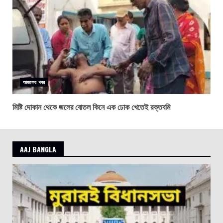
আজকের খবর
মিষ্টি দোকান থেকে জলের বোতল কিনে এক ঢোক খেতেই রক্তবমি
AAJ BANGLA