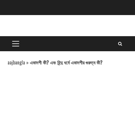
Skip
to
content
PRIMARY
MENU
aajbangla
»
একাদশী কী? এবং হিন্দু ধর্মে একাদশীর গুরুত্ব কী?