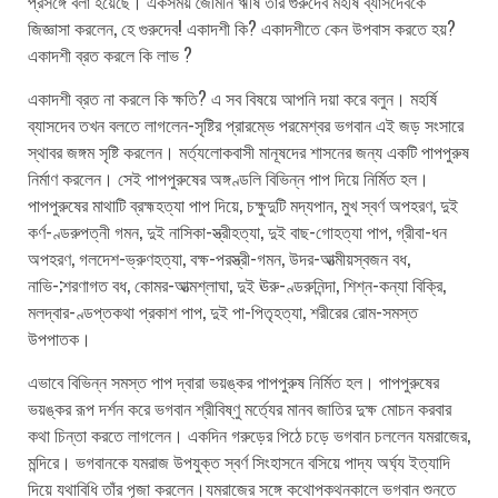
প্রসঙ্গে বলা হয়েছে। একসময় জৈমিনি ঋষি তাঁর গুরুদেব মহর্ষি ব্যাসদেবকে
জিজ্ঞাসা করলেন, হে গুরুদেব! একাদশী কি? একাদশীতে কেন উপবাস করতে হয়?
একাদশী ব্রত করলে কি লাভ ?
একাদশী ব্রত না করলে কি ক্ষতি? এ সব বিষয়ে আপনি দয়া করে বলুন। মহর্ষি
ব্যাসদেব তখন বলতে লাগলেন-সৃষ্টির প্রারম্ভে পরমেশ্বর ভগবান এই জড় সংসারে
স্থাবর জঙ্গম সৃষ্টি করলেন। মর্ত্যলোকবাসী মানূষদের শাসনের জন্য একটি পাপপুরুষ
নির্মাণ করলেন। সেই পাপপুরুষের অঙ্গণ্ডলি বিভিন্ন পাপ দিয়ে নির্মিত হল।
পাপপুরুষের মাথাটি ব্রহ্মহত্যা পাপ দিয়ে, চক্ষুদুটি মদ্যপান, মুখ স্বর্ণ অপহরণ, দুই
কর্ণ-ণ্ডরুপত্নী গমন, দুই নাসিকা-স্ত্রীহত্যা, দুই বাছ-গোহত্যা পাপ, গ্রীবা-ধন
অপহরণ, গলদেশ-ভ্রুণহত্যা, বক্ষ-পরস্ত্রী-গমন, উদর-আত্মীয়স্বজন বধ,
নাভি-;শরণাগত বধ, কোমর-আত্মশ্লাঘা, দুই ঊরু-ণ্ডরুনিন্দা, শিশ্ন-কন্যা বিক্রি,
মলদ্বার-ণ্ডপ্তকথা প্রকাশ পাপ, দুই পা-পিতৃহত্যা, শরীরের রোম-সমস্ত
উপপাতক।
এভাবে বিভিন্ন সমস্ত পাপ দ্বারা ভয়ঙ্কর পাপপুরুষ নির্মিত হল। পাপপুরুষের
ভয়ঙ্কর রূপ দর্শন করে ভগবান শ্রীবিষ্ণু মর্ত্যের মানব জাতির দুক্ষ মোচন করবার
কথা চিন্তা করতে লাগলেন। একদিন গরুড়ের পিঠে চড়ে ভগবান চললেন যমরাজের,
মন্দিরে। ভগবানকে যমরাজ উপযুক্ত স্বর্ণ সিংহাসনে বসিয়ে পাদ্য অর্ঘ্য ইত্যাদি
দিয়ে যথাবিধি তাঁর পূজা করলেন।যমরাজের সঙ্গে কথোপকথনকালে ভগবান শুনতে