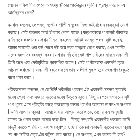
পেলেন দক্ষিণ দিক থেকে অসংখ্য জীবের আর্তক্রন্দন ধ্বনি। প্রশ্ন করলেন-এ
আর্তক্রন্দন কেন?
যমরাজ বললেন, হে প্রভু, মর্ত্যের ,পাপী মানূষেরা নিজ কর্মদোষে নরকযন্ত্রনা ভোগ
করছে। সেই যাতনার আর্ত চীৎকার শোনা যাচ্ছে।যন্ত্রণাকাতর পাপাচারী জীবদের
দর্শন করে করুণাময় ভগবান চিন্তা করলেন–আমিই সমস্ত প্রজা সৃষ্টি করেছি,
আমার সামনেই ওরা কর্ম দোষে দুষ্ট হয়ে নরক যান্ত্রণা ভোগ করছে, এখন আমিই
এদের সদগতির ব্যবস্থা করব।ভগবান শ্রীহরি সেই পাপাচারীদের সামনে একাদশী
তিথি রূপে এক দেবীমুর্তিতে প্রকাশিত হলেন। সেই পাপীদেরকে একাদশী ব্রত
আচরণ করালেন। একাদশী ব্রতের ফলে তারা সর্বপাপ মুক্ত হয়ে তৎক্ষণাৎ বৈকূণ্ঠ
ধামে গমন করল।
শ্রীব্যাসদেব বললেন, হে জৈমিনি! শ্রীহরির প্রকাশ এই একাদশী সমস্ত সুকর্মের
মধ্যে শ্রেষ্ঠ এবং সমস্ত ব্রতের মধ্যে উত্তম ব্রত। কিছুদিন পরে ভগবানের সৃষ্ট
পাপ পুরুষ এসে শ্রীহরির কাছে করজোড়ে কাতর প্রার্থণা জানাতে লাগল-হে ভগবান
! আমি আপনার প্রজা। আমাকে যারা আশ্রয় করে থাকে, তাদের কর্ম অনূযায়ী
তাদের দুঃখ দান করাই আমার কাজ ছিল। কিন্তু সম্প্রতি একাদশীর প্রভাবে আমি
কিছুই করতে পারছি না, বরং ক্ষয়প্রাপ্ত হচ্ছি। কেননা একাদশী ব্রতের ফলে প্রায়
সব পাপাচারীরা বৈকূণ্ঠের বাসিন্দা হযে যাচ্ছে। হে ভগবান, এখন আমার কি হবে?