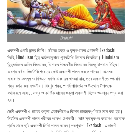
Ekadashi
একাদশী একটি চান্দ্র তিথি। চাঁদের শুক্ল ও কৃষ্ণপক্ষের একাদশী Ekadashi
তিথি, Hinduism হিন্দু ধর্মমতানুসারে পুণ্যতিথি হিসেবে বিবেচিত। Hinduism
হিন্দুধর্মমতে এদিন বিধবাদের, বিশেষত উচ্চবর্ণীয় বিধবাদের নিরম্বু উপবাস বিহিত।
অবশ্য বর্ণ ও লিঙ্গনির্বিশেষে যে কেউ একাদশী পালন করতে পারেন। এসময়
সাধারণত ফলমূল ও বিভিন্ন সবজি এবং দুধ খাওয়া যায়, তবে একাদশীতে পঞ্চরবি
শস্য বর্জন করা বাঞ্চনীয়। বিষ্ণুর শয়ন, পার্শ্ব পরিবর্তন ও উত্থান উপলক্ষে
যথাক্রমে আষাঢ়, ভাদ্র ও কার্তিক মাসের শুক্লা একাদশী বিশেষ শুভপ্রদ গণ্য করা
হয়।
ভৈমী একাদশী ও মাঘের শুক্লা একাদশীকেও বিশেষ মাহাত্ম্যপূর্ণ বলে মনে করা হয়।
নিয়মিত একাদশী পালন শরীরের পক্ষেও উপকারী। তাই স্বাস্থ্যগত কারণেও অনেকে
প্রতি মাসে দুটি একাদশী তিথি পালন করেন।পদ্মপূরাণে Ekadashi একাদশী