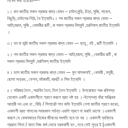
১। ধান জাতীয় সকল প্রকার খাদ্য যেমন – চাউল,মুড়ি, চিড়া, সুজি, পায়েশ,
খিচুড়ি, চাউলের পিঠা, খৈ ইত্যাদি২। গম জাতীয় সকল প্রকার খাদ্য যেমন –
আটা,ময়দা, সুজি , বেকারীর রূটি , বা সকল প্রকার বিস্কুট ,হরলিকস্ জাতীয় ইত্যাদি
।
৩। যব বা ভূট্টা জাতীয় সকল প্রকার খাদ্য যেমন — ছাতু , খই , রূটি ইত্যাদি ।
২। গম জাতীয় সকল প্রকার খাদ্য যেমন – আটা,ময়দা, সুজি , বেকারীর রূটি , বা
সকল প্রকার বিস্কুট ,হরলিকস্ জাতীয় ইত্যাদি
৪। ডাল জাতীয় সকল প্রকার খাদ্য যেমন — মুগ মাসকলাই , খেসারী , মসুরী,
ছোলা অড়রহ , ফেলন, মটরশুটি, বরবঢী ও সিম ইত্যাদি ।
৫। সরিষার তৈল , সয়াবিন তৈল, তিল তৈল ইত্যাদি । উপরোক্ত পঞ্চ রবিশস্য
যেকোন একটি একাদশীতে গ্রহণ করলে ব্রত নষ্ট হয় ।-উল্লেখ্য যাঁরা সাত্ত্বিক
আহারী নন এবং চা , বিড়ি / সিগারেট পান কফি ইত্যাদি নেশা জাতীয় গ্রহণ করেন,
একাদশী ব্রত পালনের সময়কাল পর্যন্ত এগুলি গ্রহণ না করাই ভালো ।একাদশী
করলে যে কেবলমাত্র নিজের জীবনের সদ্গতি হবে তা নয় । একাদশী ব্যক্তির
প্রয়াত পিতা / মাতা নিজ কর্ম দোষে নরকবাসী হন , তবে সেই পুত্র ই (একাদশী