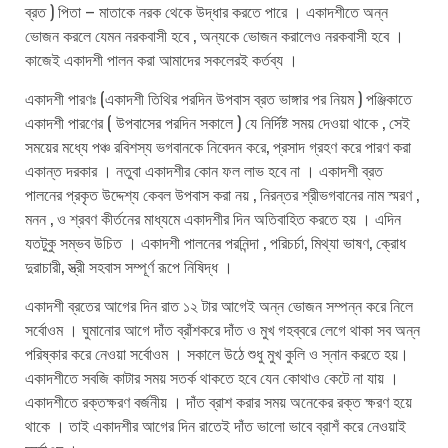
ব্রত ) পিতা – মাতাকে নরক থেকে উদ্ধার করতে পারে । একাদশীতে অন্ন
ভোজন করলে যেমন নরকবাসী হবে , অন্যকে ভোজন করালেও নরকবাসী হবে ।
কাজেই একাদশী পালন করা আমাদের সকলেরই কর্তব্য ।
একাদশী পারণঃ (একাদশী তিথির পরদিন উপবাস ব্রত ভাঙ্গার পর নিয়ম ) পঞ্জিকাতে
একাদশী পারণের ( উপবাসের পরদিন সকালে ) যে নির্দিষ্ট সময় দেওয়া থাকে , সেই
সময়ের মধ্যে পঞ্চ রবিশস্য ভগবানকে নিবেদন করে, প্রসাদ গ্রহণ করে পারণ করা
একান্ত দরকার । নতুবা একাদশীর কোন ফল লাভ হবে না । একাদশী ব্রত
পালনের প্রকৃত উদ্দেশ্য কেবল উপবাস করা নয় , নিরন্তর শ্রীভগবানের নাম স্মরণ ,
মনন , ও শ্রবণ কীর্তনের মাধ্যমে একাদশীর দিন অতিবাহিত করতে হয় । এদিন
যতটুকু সম্ভব উচিত । একাদশী পালনের পরনিন্দা , পরিচর্চা, মিথ্যা ভাষণ, ক্রোধ
দুরাচারী, স্ত্রী সহবাস সম্পূর্ণ রূপে নিষিদ্ধ ।
একাদশী ব্রতের আগের দিন রাত ১২ টার আগেই অন্ন ভোজন সম্পন্ন করে নিলে
সর্বোওম । ঘুমানোর আগে দাঁত ব্রাঁশকরে দাঁত ও মুখ গহব্বরে লেগে থাকা সব অন্ন
পরিষ্কার করে নেওয়া সর্বোওম । সকালে উঠে শুধু মুখ কুলি ও স্নান করতে হয়।
একাদশীতে সবজি কাটার সময় সতর্ক থাকতে হবে যেন কোথাও কেটে না যায় ।
একাদশীতে রক্তক্ষরণ বর্জনীয় । দাঁত ব্রাশ করার সময় অনেকের রক্ত ক্ষরণ হয়ে
থাকে । তাই একাদশীর আগের দিন রাতেই দাঁত ভালো ভাবে ব্রাশঁ করে নেওয়াই