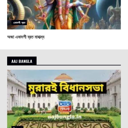
একাদশী ব্রত
অজা একাদশী ব্রত মাহাত্ম্য
AAJ BANGLA