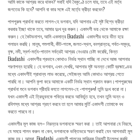
আমি কাকে আশ্রয় করে থাকব? সবাই যদি বৈকূণ্ঠে চলে যায়, তবে এই মর্ত্য
জগতের কি হবে? আপনি বা কার সঙ্গে এই মর্ত্যে ক্রীড়া করবেন?
পাপপুরুষ প্রার্থনা করতে লাগল-হে ভগবান, যদি আপনার এই সৃষ্ট বিশ্বে ক্রীড়া
করবার ইচ্ছা থাকে তবে, আমার দুঃখ দূর করুন। একাদশী ভয় থেকে আমাকে রক্ষা
করুন। হে কৈটভনাশন, আমি একমাত্র Ekadashi একাদশীর ভয়ে ভীত হয়ে
পলায়ন করছি। মানূষ, পশুপাখী, কীট-পতঙ্গ, জলত-স্থল, বনপ্রান্তর, পর্বত-সমূদ্র,
বৃক্ষ, নদী, স্বর্গ-মর্ত্য-পাতাল সর্বত্রই আশ্রয় নেওয়ার চেষ্টা করেছি, কিন্ত
Ekadashi একাদশীর প্রভাবে কোথাও নির্ভয় স্থান পাচ্ছি না দেখে আজ আপনার
শরণাপন্ন হয়েছি। হে ভগবান, এখন দেখছি, আপনার সৃষ্ট অনন্ত কোটি ব্রহ্মাণ্ডের
মধ্যে একাদশীই প্রাধান্য লাভ করেছে, সেইজন্য আমি কোথাও আশ্রয় পেতে
পারছি না। আপনি কৃপা করে আমাকে একটি নির্ভয় স্থান প্রদান করুন।পাপপুরুষের
প্রার্থনা শুনে ভগবান শ্রীহরি বলতে লাগলেন-হে -পাপপুরুষ! তুমি দুঃখ করো না।
যখন একাদশী এই ত্রিভুবনকে পবিত্র করভে আবির্ভুত হবে, তখন তুমি অন্ন ও
রবিশস্য মধ্যে আশ্রয় গ্রহণ করবে তা হলে আমার মুর্তি একাদশী তোমাকে বধ
করতে পারবে না।
একাদশীর মূল কাজ হল– নিরন্তর ভগবানকে স্মরণ করা । তাই আপনারা যে নিয়মে,
যে সময়ে পালন করুন না কেন, ভগবানকে ভক্তিভরে স্মরণ করাই যেন আপনারই মূল
কাজ হয়। আমরা Ekadashi একাদশী পালনের সাত্ত্বিক নিয়মটি উল্লেখ করছি