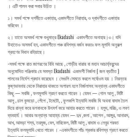
। এটি পালন করা সবার উচিত ।
১। সমর্থ পক্ষে দশমীতে একাহার, একাদশীতে নিরাহার, ও দ্বাদশীতে একাহার
করিবেন ।
২। তাতে অসমর্থ পক্ষে শুধুমাত্র Ekadashi একাদশীতে অনাহার।৩। যদি
উহাতেও অসমর্থ হন, একাদশীতে পঞ্চ রবিশস্য বর্জন করতঃ ফল মূলাদি অনুকল্প
গ্রহণের বিধান রহিয়াছে।
-সমর্থ পক্ষে রাত জাগরণের বিধি আছে , গোড়ীয় ধারায় বা মহান আচার্য্যবৃন্দের
অনুমোদিত পঞ্জিকায় যে সমস্ত Ekadashi একাদশী নির্জলা ( জল ব্যতীত )
পালনের নির্দেশ প্রদান করেছেন । সেগুলি সেমতে করলে সর্বোওম হয় । নিরন্তর
কৃষ্ণভাবনায় থেকে নিরাহার থাকতে অপারগ হলে নির্জলাসহ অন্যান্য একাদশীতে
কিছু — সবজি , ফলমূলাদি গ্রহণ করতে পারেন । যেমন — গোল আলু , মিষ্টি
আলু , চাল কুমড়ো , পেঁপে , টমেটো, , ফুলকপি ইত্যাদি সবজি ঘি অথবা বাদাম তৈল
দিয়ে রান্না করে ভগবানকে উৎসর্গ করে আহার করতে পারেন । হলুদ, মরিচ, ও লবণ
ব্যবহার্য । আবার অন্যান্য আহায্য যেমন — দুধ ,কলা , আপেল , আঙ্গুর, আনারস,
আখ, আমড়া শস্য, তরমুজ, বেল, নারিকেল, মিষ্টি আলু , বাদাম ও লেবুর শরবত
ইত্যাদি ফলমূলাদি খেতে পারেন । -একাদশীতে পাঁচ প্রকার রবিশস্য গ্রহণ করতে
নিষেধ করা হয়েছেঃ—-