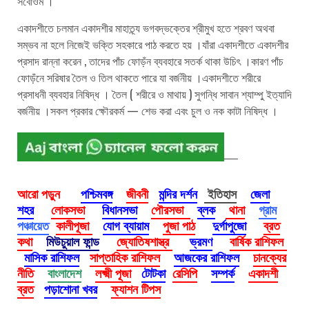
সর্বোওম ।
একাদশীতে চলমান একাদশীর মাহাত্ন্য ভগবদ্ভক্তের শ্রীমুখ হতে শ্রবণ অথবা
সম্ভব না হলে নিজেই ভক্তি সহকারে পাঠ করতে হয় ।যাঁরা একাদশীতে একাদশীর
প্রসাদ রান্না করেন , তাদের পাঁচ ফোড়ঁন ব্যবহারে সতর্ক থাকা উচিৎ ।কারণ পাঁচ
ফোড়ঁনে সরিষার তৈল ও তিল থাকতে পারে যা বর্জনীয় ।একাদশীতে শরীরে
প্রসাধনী ব্যবহার নিষিদ্ধ । তৈল ( শরীরে ও মাথায় ) সুগন্ধি সাবান শ্যাম্পু ইত্যাদি
বর্জনীয় ।সকল প্রকার ক্ষৌরকর্ম — শেভ করা এবং চুল ও নক কাটা নিষিদ্ধ ।
আরো পড়ুন
পশ্চিমবঙ্গ
জীবনী
মন্দির দর্শন
ইতিহাস
জেলা
শহর
লোকসভা
বিধানসভা
পৌরসভা
ব্লক
থানা
গ্রাম
পঞ্চায়েত
কালীপূজা
যোগ ব্যায়াম
পুজা পাঠ
দুর্গাপুজো
ব্রত
কথা
মিউচুয়াল ফান্ড
জ্যোতিষশাস্ত্র
ভ্রমণ
বার্ষিক রাশিফল
মাসিক রাশিফল
সাপ্তাহিক রাশিফল
আজকের রাশিফল
চানক্যের
নীতি
বাংলাদেশ
লক্ষ্মী পূজা
টোটকা
রেসিপি
সম্পর্ক
একাদশী
ব্রত
পড়াশোনা খবর
ফ্যাশন টিপস