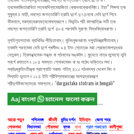
ত্বমেকাজিতারাধিতা সত্যবাদিন্যমেয়াজিতা ক্রোধনাক্রোধনিষ্ঠা। ইড়া” পিঙ্গলা ত্বং
সুষুম্না চ নাড়ী, নমস্তে জগত্তারিণি ত্রাহি দুর্গে ॥৭॥নমো দেবি দুর্গে শিবে
ভীমনাদে, সরস্বত্যরুন্ধত্যমোঘস্বরূপে। বিভূতিঃ শচী কালরাত্রিঃ সতী ত্বং
নমস্তে জগত্তারিণি ত্রাহি দুর্গে ॥৮॥ শরণমসি সুরাণাং সিদ্ধবিদ্যাধরাণাং।
নৃপতিগৃহগতানাং ব্যাধিভিঃ পীড়িতানাম্। মুনিদনুজনরাণাং দস্যুভিস্ত্রাসীতানাম্‌।
ত্বমসি শরণমেকা দেবি দুর্গে প্ৰসীদ৷৷ ৯॥ ইদং স্তোত্রং ময়া প্রোক্তমাপদুদ্ধার
হেতুকম্। ত্রিসন্ধ্যমেক-সন্ধ্যং বা পঠনাদের সঙ্কটাৎ। মুচ্যতে নাত্র সন্দোহো ভুবি
স্বর্গে রসাতলে ৷৷ ১০॥ সমস্তং শ্লোকমেকং বা যঃ পঠেদ ভক্তিতঃ সদা।
সৰ্ব্বদুষ্কৃতিংতীত্ত্বা প্রাপ্নোতি পরমাং গতিম্ ॥১১৷ পঠনাদস্য দেবেশ কিং ন
সিধ্যতি ভূতলে ৷৷ ১২॥ ইতি শ্রীবিশ্বসারতন্ত্রে আপদুদ্ধারকল্পে
শ্রীদুর্গাষ্টকস্তোত্রং সমাপ্তম্। “durgastaka stotram in bengali”
আরো পড়ুন
পশ্চিমবঙ্গ
জীবনী
মন্দির দর্শন
ইতিহাস
জেলা শহর
লোকসভা
বিধানসভা
পৌরসভা
ব্লক
থানা
গ্রাম পঞ্চায়েত
কালীপূজা
যোগ ব্যায়াম
পুজা পাঠ
দুর্গাপুজো
ব্রত কথা
মিউচুয়াল ফান্ড