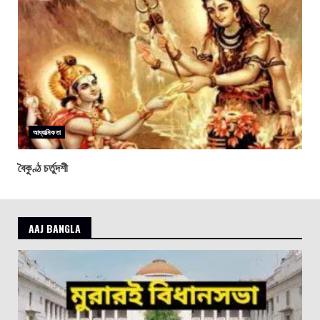
আধ্যাত্মিকতা
বৈকুণ্ঠ চর্তুদশী
AAJ BANGLA