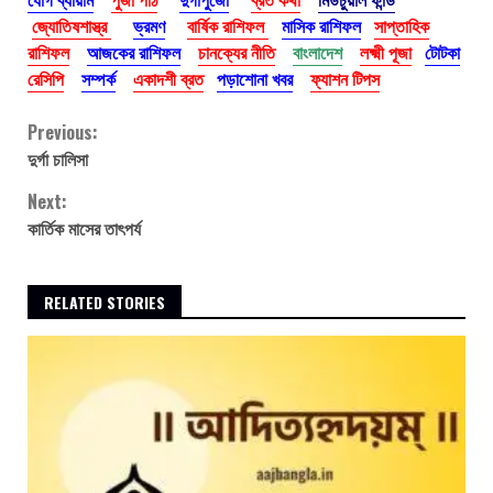
জ্যোতিষশাস্ত্র
ভ্রমণ
বার্ষিক রাশিফল
মাসিক রাশিফল
সাপ্তাহিক
রাশিফল
আজকের রাশিফল
চানক্যের নীতি
বাংলাদেশ
লক্ষ্মী পূজা
টোটকা
রেসিপি
সম্পর্ক
একাদশী ব্রত
পড়াশোনা খবর
ফ্যাশন টিপস
Continue
Previous:
দুর্গা চালিসা
Reading
Next:
কার্তিক মাসের তাৎপর্য
RELATED STORIES