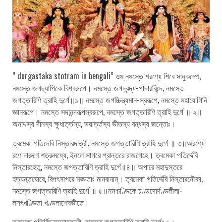
” durgastaka stotram in bengali” ওম্ নমস্তে শরণ্যে শিবে সানুকম্পে,
নমস্তে জগদ্ব্যাপিকে বিশ্বরূপে। নমস্তে জগদ্বন্দ্য-পাদারবিন্দে, নমস্তে
জগত্তারিণি ত্রাহি দুর্গে॥১॥ নমস্তে জগচ্চিন্ত্যমান-স্বরূপে, নমস্তে মহাযোগিনি
জ্ঞানরূপে। নমস্তে সদানন্দরূপস্বরূপে, নমস্তে জগত্তারিণি ত্রাহি দুর্গে ॥ ২॥
অনাথস্য দীনস্য ক্ষুধার্ত্তস্য, ভয়ার্ত্তস্য ভীতস্য বন্ধস্য জন্তোঃ।
ত্বমেকা গতিদেবি নিস্তারদাত্রী, নমস্তে জগত্তাৱিণি ত্রাহি দুর্গে ॥ ৩॥অরণ্যে
রণে দারুণে শত্রুমধ্যে, ইনলে সাগরে প্রান্তরে রাজগেহে। ত্বমেকা গতিৰ্দ্দেবি
নিস্তারহেতু, নমস্তে জগত্তারিণি ত্রাহি দুর্গে॥৪॥ অপারে মহাদুস্তরে
হত্যন্তঘোরে, বিপৎসাগরে মজ্জতাং মানবানাম্। ত্বমেকা গতিৰ্দ্দেবি নিস্তারনৌকা,
নমস্তে জগত্তারিণি ত্রাহি দুর্গে ॥ ৫॥নমশ্চণ্ডিকে চণ্ডদোর্দণ্ডলীলা-
লসৎখণ্ডিতা খণ্ডলাশেষভীতে।
ত্বমেকা গতির্বিঘ্নসন্দোহহন্ত্রী, নমস্তে জগত্তারিণি ত্রাহি দুর্গে৷৷ ৬ ৷