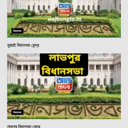
বিধানসভা
মুরারই বিধানসভা কেন্দ্র
বিধানসভা
লাভপুর বিধানসভা কেন্দ্র