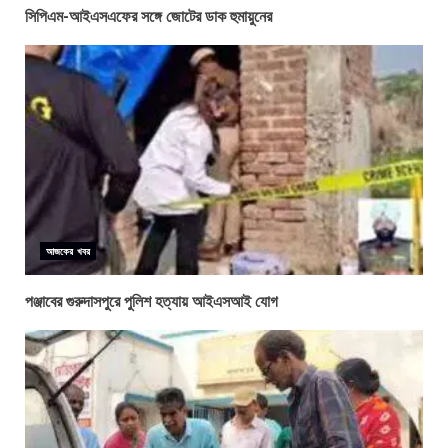
সিপিএম-আইএসএফের সঙ্গে জোটের ডাক হুমায়ুনের
আজকের খবর
পঞ্জাবের গুরুদাসপুরে পুলিশ হত্যায় আইএসআই যোগ