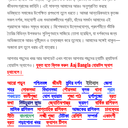
জীবনসংগ্রামের কাহিনি। এই সাফল্য আমাদের আরও অনুপ্রাণিত করছে
ভবিষ্যতে সমাজের উপেক্ষিত গল্পগুলো তুলে ধরতে। আমরা আন্তরিকভাবে কৃতজ্ঞ
সকল দর্শক, সহযোগী এবং শুভাকাঙ্ক্ষীদের প্রতি, যাঁদের সমর্থন আমাদের এই
প্রয়াসকে আরও সমৃদ্ধ করেছে। বিশেষভাবে উল্লেখযোগ্য, প্রদর্শনীতে শুঁটকি
তৈরির বিভিন্ন উপকরণও সুনিপুণভাবে সাজিয়ে তোলা হয়েছিল, যা দর্শকদের জন্য
অভিজ্ঞতাকে আরও দৃষ্টিনন্দন ও তথ্যবহুল করে তুলেছে। আমাদের সঙ্গেই থাকুন—
অজানা গল্প তুলে ধরার এই যাত্রায়।
আপনার পছন্দের খবর আর আপডেট এখন পাবেন আপনার পছন্দের চ্যাটিং প্ল্যাটফর্ম
হোয়াটস অ্যাপেও।
যুক্ত হতে ক্লিক করুন Aaj Bangla হোয়াটস অ্যাপ
চ্যানেলে।
আরো পড়ুন
পশ্চিমবঙ্গ
জীবনী
মন্দির দর্শন
ইতিহাস
জেলা
শহর
লোকসভা
বিধানসভা
পৌরসভা
ব্লক
থানা
গ্রাম
পঞ্চায়েত
কালীপূজা
যোগ ব্যায়াম
পুজা পাঠ
দুর্গাপুজো
ব্রত
কথা
মিউচুয়াল ফান্ড
জ্যোতিষশাস্ত্র
ভ্রমণ
বার্ষিক রাশিফল
মাসিক রাশিফল
সাপ্তাহিক রাশিফল
আজকের রাশিফল
চানক্যের
নীতি
বাংলাদেশ
লক্ষ্মী পূজা
টোটকা
রেসিপি
সম্পর্ক
একাদশী
ব্রত
পড়াশোনা খবর
ফ্যাশন টিপস