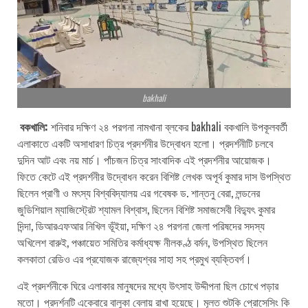
bakhali
বকখালি:
শনিবার দক্ষিণ ২৪ পরগনা নামখানা ব্লকের bakhali বকখালি উপকূলবর্তী
এলাকাতে একটি অসাধারণ চিত্র প্রদর্শনীর উদ্বোধন হলো। প্রদর্শনীটি চলবে
দুদিন আট এবং নয় মার্চ। পাঁচজন চিত্র সাংবাদিক এই প্রদর্শনীর আয়োজক।
ফিতে কেটে এই প্রদর্শনীর উদ্বোধন করেন বিশিষ্ট লেখক অপূর্ব কুমার দাস উপস্থিত
ছিলেন প্রাণী ও মৎস্য বিশ্ববিদ্যালয় এর গবেষক ড. শান্তনু বেরা, লন্ডনের
জুডিশিয়াল ম্যাজিস্ট্রেট শ্যামল বিশ্বাস, ছিলেন বিশিষ্ট সমাজসেবী বিদ্যুৎ কুমার
দিন্দা, ডিআরএফআর নিখিল ভূঁইয়া, দক্ষিণ ২৪ পরগনা জেলা পরিষদের সদস্য
অখিলেশ বারুই, পঞ্চায়েত সমিতির কর্মাধ্যক্ষ নীলকণ্ঠ বর্মন, উপস্থিত ছিলেন
কলকাতা রেডিও এর প্রযোজক রাজ্যেশ্বর সাহা সহ প্রমুখ ব্যক্তিবর্গ।
এই প্রদর্শনীকে ঘিরে এলাকার মানুষদের মধ্যে উৎসাহ উদ্দীপনা ছিল চোখে পড়ার
মতো। প্রদর্শনটি একেবারে বালুকা বেলায় রাখা হয়েছে। মূলত শুটকি প্রোসেসিং কি