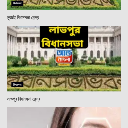
বিধানসভা
মুরারই বিধানসভা কেন্দ্র
বিধানসভা
লাভপুর বিধানসভা কেন্দ্র