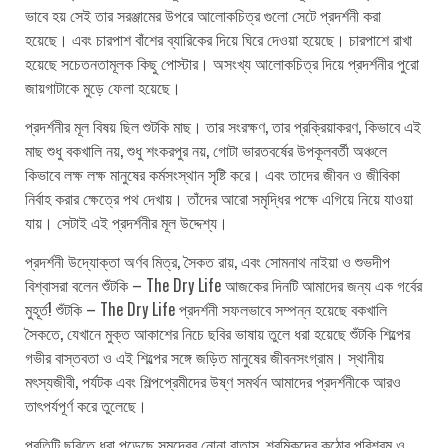
ভাবে হয় সেই তার সরঞ্জামের উপরে আলোকচিত্র গুলো সেটে প্রদর্শনী করা
হয়েছে। এবং চারপাশ বাঁশের ব্যারিকের দিয়ে ঘিরে দেওয়া হয়েছে। চারপাশে রাখা
হয়েছে সচেতনতামূলক কিছু পোস্টার। অসংখ্য আলোকচিত্র দিয়ে প্রদর্শনীর পুরো
জায়গাটাকে মুড়ে ফেলা হয়েছে।
প্রদর্শনীর মূল বিষয় ছিল শুটকি মাছ। তার সংরক্ষণ, তার প্রক্রিয়াকরণ, কিভাবে এই
মাছ শুধু বকখালি নয়, শুধু শংকরপুর নয়, গোটা ভারতবর্ষের উপকূলবর্তী অঞ্চলে
কিভাবে লক্ষ লক্ষ মানুষের কর্মসংস্থান সৃষ্টি করে। এবং তাদের জীবন ও জীবিকা
নির্বাহ করার ক্ষেত্রে পথ দেখায়। তাঁদের আরো সমৃদ্ধির পক্ষে এগিয়ে নিয়ে যাওয়া
যায়। সেটাই এই প্রদর্শনীর মূল উদ্দেশ্য।
প্রদর্শনী উদ্যোক্তা অর্ণব মিত্র, সৈকত রায়, এবং সোমনাথ নাইয়া ও শুভদীপ
বিশ্বাসরা বলেন শুঁটকি – The Dry Life আজকের দিনটি আমাদের জন্য এক গর্বের
মুহূর্ত! শুঁটকি – The Dry Life প্রদর্শনী সফলভাবে সম্পন্ন হয়েছে বকখালি
সৈকতে, যেখানে মুক্ত আকাশের নিচে ছবির ভাষায় তুলে ধরা হয়েছে শুঁটকি শিল্পের
গভীর বাস্তবতা ও এই শিল্পের সঙ্গে জড়িত মানুষের জীবনসংগ্রাম। স্থানীয়
মৎস্যজীবী, পর্যটক এবং শিল্পপ্রেমীদের উষ্ণ সমর্থন আমাদের প্রদর্শনীকে আরও
তাৎপর্যপূর্ণ করে তুলেছে।
প্রতিটি ছবিতে ধরা পড়েছে সমুদ্রের নোনা বাতাস, শ্রমিকদের কঠোর পরিশ্রম ও