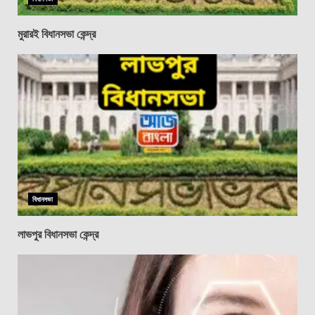
মুরারই বিধানসভা কেন্দ্র
বিধানসভা
লাভপুর বিধানসভা কেন্দ্র