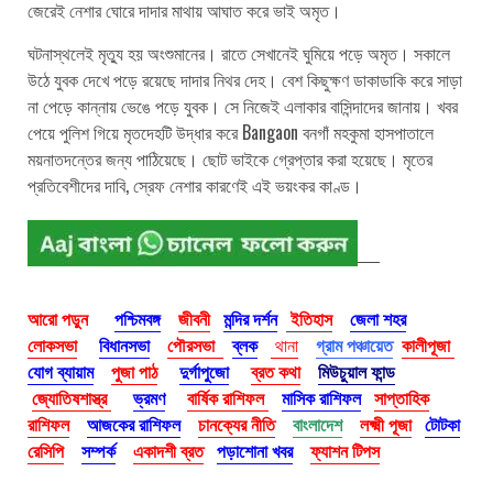
জেরেই নেশার ঘোরে দাদার মাথায় আঘাত করে ভাই অমৃত।
ঘটনাস্থলেই মৃত্যু হয় অংশুমানের। রাতে সেখানেই ঘুমিয়ে পড়ে অমৃত। সকালে
উঠে যুবক দেখে পড়ে রয়েছে দাদার নিথর দেহ। বেশ কিছুক্ষণ ডাকাডাকি করে সাড়া
না পেড়ে কান্নায় ভেঙে পড়ে যুবক। সে নিজেই এলাকার বাসিন্দাদের জানায়। খবর
পেয়ে পুলিশ গিয়ে মৃতদেহটি উদ্ধার করে Bangaon বনগাঁ মহকুমা হাসপাতালে
ময়নাতদন্তের জন্য পাঠিয়েছে। ছোট ভাইকে গ্রেপ্তার করা হয়েছে। মৃতের
প্রতিবেশীদের দাবি, স্রেফ নেশার কারণেই এই ভয়ংকর কাণ্ড।
আরো পড়ুন
পশ্চিমবঙ্গ
জীবনী
মন্দির দর্শন
ইতিহাস
জেলা শহর
লোকসভা
বিধানসভা
পৌরসভা
ব্লক
থানা
গ্রাম পঞ্চায়েত
কালীপূজা
যোগ ব্যায়াম
পুজা পাঠ
দুর্গাপুজো
ব্রত কথা
মিউচুয়াল ফান্ড
জ্যোতিষশাস্ত্র
ভ্রমণ
বার্ষিক রাশিফল
মাসিক রাশিফল
সাপ্তাহিক
রাশিফল
আজকের রাশিফল
চানক্যের নীতি
বাংলাদেশ
লক্ষ্মী পূজা
টোটকা
রেসিপি
সম্পর্ক
একাদশী ব্রত
পড়াশোনা খবর
ফ্যাশন টিপস