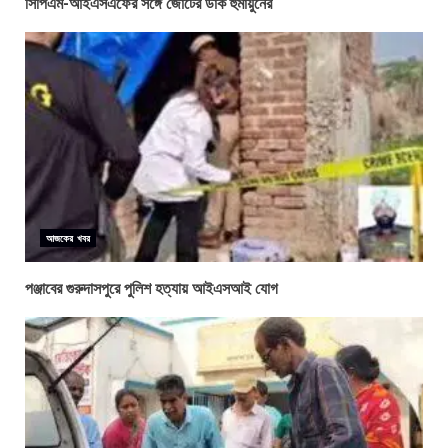
সিপিএম-আইএসএফের সঙ্গে জোটের ডাক হুমায়ুনের
আজকের খবর
পঞ্জাবের গুরুদাসপুরে পুলিশ হত্যায় আইএসআই যোগ