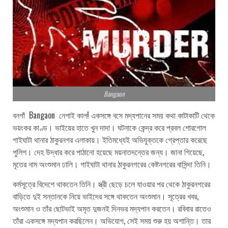
Bangaon
বনগাঁ Bangaon নেশাই কাল! একসঙ্গে বসে মদ্যপানের সময় কথা কাটাকাটি থেকে
ভয়ংকর কাণ্ড। ভাইয়ের হাতে খুন দাদা। ঘটনাকে কেন্দ্র করে প্রবল শোরগোল
গাইঘাটা থানার ঠাকুরনগর এলাকায়। ইতিমধ্যেই অভিযুক্তকে গ্রেপ্তার করেছে
পুলিশ। দেহ উদ্ধার করে পাঠানো হয়েছে ময়নাতদন্তের জন্য। জানা গিয়েছে,
মৃতের নাম অংশুমান ঢালি। গাইঘাটা থানার ঠাকুরনগরের কেষ্টনগরের বাসিন্দা তিনি।
কর্মসূত্রে বিদেশে থাকতেন তিনি। স্ত্রী ছেড়ে চলে যাওয়ার পর থেকে ঠাকুরনগরের
বাড়িতে দুই সন্তানকে নিয়ে ভাইদের সঙ্গে থাকতেন অংশুমান। সূত্রের খবর,
অংশুমান ও তাঁর ছোটভাই অমৃত দুজনই দিনভর মদ্যপান করতেন। রবিবার রাতেও
তাঁরা একসঙ্গে মদ্যপান করছিলেন। অভিযোগ, সেই সময় শুরু হয় অশান্তি। তার