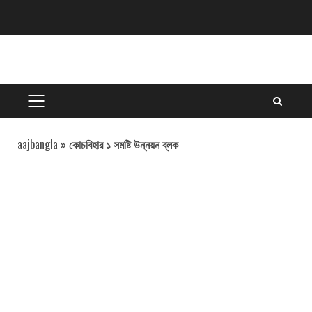
Skip
to
content
PRIMARY
MENU
aajbangla
»
কোচবিহার ১ সমষ্টি উন্নয়ন ব্লক