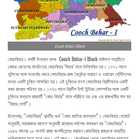
Cooch Behar-I Block
কোচবিহার ১ সমষ্টি উন্নয়ন ব্লক Cooch Behar-I Block অষ্টাদশ শতাব্দীতে
মেজর রেনেলের মানচিত্রে কোচবিহার ‘বিহার’ নামে উল্লিখিত হয়। ১৭৭২ সালে
ভুটানের সঙ্গে সংঘর্ষের জেরে কোচবিহার-রাজ ধৈর্যেন্দ্র নারায়ণ ও ওয়ারেন হেস্টিংসের
মধ্যে একটি চুক্তি সাক্ষরিত হয়। এই চুক্তির ফলে কোচবিহার ব্রিটিশদের একটি
করদ রাজ্যে পরিণত হয়। ১৭৭৩ সালে ব্রিটিশ ইস্ট ইন্ডিয়া কোম্পানির সঙ্গে একটি
চুক্তির মাধ্যমে রাজ্যটি “কোচ বিহার” নামে পরিচিত হয় এবং এর রাজধানীর নাম হয়
“বিহার ফোর্ট”।
উল্লেখ্য, “কোচবিহার” শব্দটির অর্থ “কোচ জাতির বাসস্থান”। কোচবিহার গেজেট
অনুযায়ী, মহারাজার আদেশ অনুযায়ী রাজ্যের সর্বশেষ নামকরণ হয় “কোচবিহার”।
১৯৪৯ সালের ২৮ অগস্ট রাজা জগদ্দীপেন্দ্র নারায়ণ কোচবিহার রাজ্যকে ভারতীয়
অধিরাজ্যের হাতে তুলে দেন। এই বছর ১২ সেপ্টেম্বর থেকে কোচবিহার ভারতের