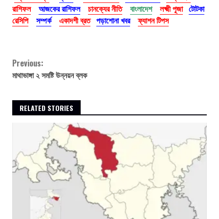
রাশিফল
আজকের রাশিফল
চানক্যের নীতি
বাংলাদেশ
লক্ষ্মী পূজা
টোটকা
রেসিপি
সম্পর্ক
একাদশী ব্রত
পড়াশোনা খবর
ফ্যাশন টিপস
Continue
Previous:
মাথাভাঙ্গা ২ সমষ্টি উন্নয়ন ব্লক
Reading
RELATED STORIES