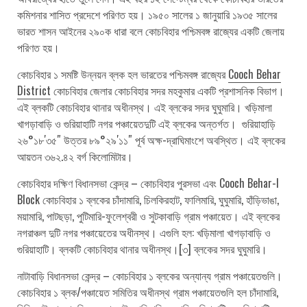
কমিশনার শাসিত প্রদেশে পরিণত হয়। ১৯৫০ সালের ১ জানুয়ারি ১৯৩৫ সালের
ভারত শাসন আইনের ২৯০ক ধারা বলে কোচবিহার পশ্চিমবঙ্গ রাজ্যের একটি জেলায়
পরিণত হয়।
কোচবিহার ১ সমষ্টি উন্নয়ন ব্লক হল ভারতের পশ্চিমবঙ্গ রাজ্যের
Cooch Behar
District
কোচবিহার জেলার কোচবিহার সদর মহকুমার একটি প্রশাসনিক বিভাগ।
এই ব্লকটি কোচবিহার থানার অধীনস্থ। এই ব্লকের সদর ঘুঘুমারি। খড়িমালা
খাগড়াবাড়ি ও গুরিয়াহাটি নগর পঞ্চায়েতদুটি এই ব্লকের অন্তর্গত। গুরিয়াহাড়ি
২৬°১৮′৩৫″ উত্তর ৮৯°২৯′১১″ পূর্ব অক্ষ-দ্রাঘিমাংশে অবস্থিত। এই ব্লকের
আয়তন ৩৬২.৪২ বর্গ কিলোমিটার।
কোচবিহার দক্ষিণ বিধানসভা কেন্দ্র – কোচবিহার পুরসভা এবং Cooch Behar-I
Block কোচবিহার ১ ব্লকের চাঁদামারি, চিলকিরহাট, ফালিমারি, ঘুঘুমারি, হাঁড়িভাঙা,
ময়ামারি, পাটছড়া, পুটিমারি-ফুলেশ্বরী ও সুটকাবাড়ি গ্রাম পঞ্চায়েত। এই ব্লকের
নগরাঞ্চল দুটি নগর পঞ্চায়েতের অধীনস্থ। এগুলি হল: খড়িমালা খাগড়াবাড়ি ও
গুরিয়াহাটি। ব্লকটি কোচবিহার থানার অধীনস্থ।[৩] ব্লকের সদর ঘুঘুমারি।
নাটাবাড়ি বিধানসভা কেন্দ্র – কোচবিহার ১ ব্লকের অন্যান্য গ্রাম পঞ্চায়েতগুলি।
কোচবিহার ১ ব্লক/পঞ্চায়েত সমিতির অধীনস্থ গ্রাম পঞ্চায়েতগুলি হল চাঁদামারি,