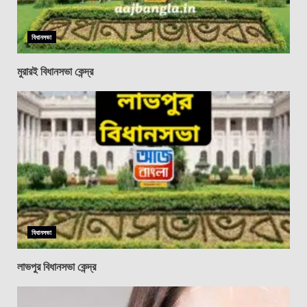
বিধানসভা
মুরারই বিধানসভা কেন্দ্র
বিধানসভা
লাভপুর বিধানসভা কেন্দ্র