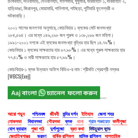
চিকিরহাট, দাওয়াগুড়ি, দেওয়ানহাট, ফালিমারি, ঘুঘুমারি, গুরিয়াহাটি ১, গুরিয়াহাটি ২,
হাড়িভাঙা, জিরানপুর, মোয়ামারি, পানিশালা, পাটছড়া, পুটিমারি ফুলেশ্বরী ও
শুটকাবাড়ি।
২০০১ সালের জনগণনা অনুসারে, কোচবিহার ১ ব্লকের মোট জনসংখ্যা
২৮৪,৫৬৪। এর মধ্যে ১৪৬,২৯৮ জন পুরুষ ও ১৩৮,২৬৬ জন মহিলা।
১৯৯১-২০০১ দশকে এই ব্লকের জনসংখ্যা বৃদ্ধির হার ছিল ১৪.৭৯%।
কোচবিহার ১ ব্লকের সাক্ষরতার হার ৬৭.৯৮%। এর মধ্যে পুরুষ সাক্ষরতার হার
৭৭.৪১% ও নারী সাক্ষরতার হার ৫৭.৯৯%।
কোচবিহার-১ ব্লক উন্নয়ন অফিস বিডিও-র নাম : শ্রীমতি শ্রেয়শ্রী নস্কর
[WBCS(Exe)]
আরো পড়ুন
পশ্চিমবঙ্গ
জীবনী
মন্দির দর্শন
ইতিহাস
জেলা শহর
লোকসভা
বিধানসভা
পৌরসভা
ব্লক
থানা
গ্রাম পঞ্চায়েত
কালীপূজা
যোগ ব্যায়াম
পুজা পাঠ
দুর্গাপুজো
ব্রত কথা
মিউচুয়াল ফান্ড
জ্যোতিষশাস্ত্র
ভ্রমণ
বার্ষিক রাশিফল
মাসিক রাশিফল
সাপ্তাহিক