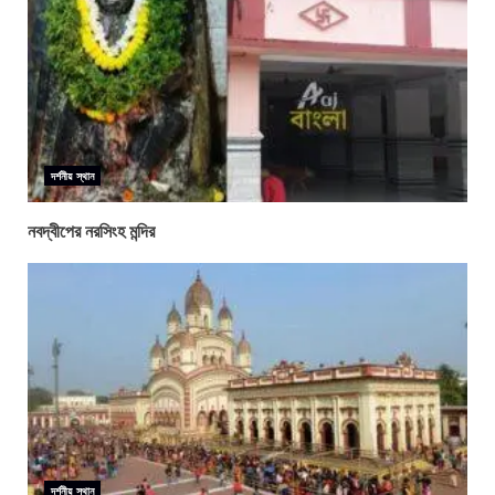
দর্শনীয় স্থান
নবদ্বীপের নরসিংহ মন্দির
দর্শনীয় স্থান