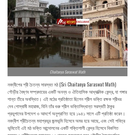
Chaitanya Saraswat Math
নবদ্বীপের শ্রী চৈতন্য সারস্বত মঠ (Sri Chaitanya Saraswat Math)
গৌড়ীয় বৈষ্ণব সম্প্রদায়ের একটি অনন্য ও ঐতিহাসিক আধ্যাত্মিক কেন্দ্র, যা গঙ্গার
শান্ত তীরে অবস্থিত। এই মঠের প্রতিষ্ঠাতা ছিলেন শ্রীল ভক্তি রক্ষক শ্রীধর
দেব গোস্বামী মহারাজ, যিনি তাঁর গুরু শ্রীল ভক্তিসিদ্ধান্ত সরস্বতী ঠাকুর
প্রভুপাদের উপদেশ ও আদর্শে অনুপ্রাণিত হয়ে ১৯৪১ সালে এটি প্রতিষ্ঠা করেন।
নবদ্বীপ শ্রীচৈতন্য মহাপ্রভুর জন্মভূমি হিসেবে অমর হয়ে আছে, এবং সেই পবিত্র
ভূমিতেই এই মঠ ভক্তি আন্দোলনের একটি শক্তিশালী কেন্দ্র হিসেবে বিকশিত
হয়েছে। শ্রীচৈতন্য মহাপ্রভু ১৫ শতকে জন্মগ্রহণ করে গৌড়ীয় বৈষ্ণবধর্মকে