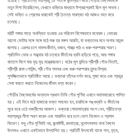
নতুন দিশা দিয়েছিলেন, যেখানে ভক্তির মাধ্যমে ঈশ্বরপ্রেমই ছিল মূল সাধনা।
সেই ভক্তি ও প্রেমের ধারাকেই শ্রী চৈতন্য সারস্বত মঠ আজও বহন করে
চলেছে।
মঠটি গঙ্গার পাড়ে অবস্থিত হওয়ায় এর পরিবেশ বিশেষভাবে মনোরম। ভোরের
আলো ফোটার সঙ্গে সঙ্গে মঠে শুরু হয় মঙ্গল আরতি, যা ভক্তদের মনে অপার আনন্দ
জাগায়। এরপর চলে নামসংকীর্তন, ভজন, শাস্ত্র পাঠ ও গুরু-পরম্পরার স্মরণ।
প্রতিদিন ভোর ও সন্ধ্যায় মঠ চত্বরে কীর্তনের ধ্বনি ছড়িয়ে পড়ে, আর গঙ্গার
বাতাসে মিশে যায় মৃদু মৃদু মন্ত্রোচ্চারণ। মঠের মূল মন্দিরে শ্রীশ্রী গৌর-নিতাই,
শ্রীশ্রী রাধা-গোবিন্দ, শ্রী গৌর গদাধর এবং গুরু-পরম্পরার সুন্দর বিগ্রহ
সুসজ্জিতভাবে প্রতিষ্ঠিত আছে। ভক্তরা তাঁদের দর্শন করে, পূজা করে এবং প্রভুর
সেবা করতে করতে নিজেদের জীবন ধন্য করেন।
গৌড়ীয় বৈষ্ণবধর্মের অন্যতম প্রধান তিথি গৌর পূর্ণিমা এখানে মহাসমারোহে পালিত
হয়। এই দিনে মঠে হাজারো ভক্ত সমবেত হন, চারদিকে শঙ্খধ্বনি ও কীর্তনের
সুরে ভরে ওঠে নবদ্বীপের আকাশ। ভক্তরা শোভাযাত্রায় অংশ নেন, শ্রীচৈতন্য
মহাপ্রভুর লীলা স্মরণ করেন এবং সারাদিন ধরে চলে ভোগ নিবেদন ও প্রসাদ
বিতরণ। শুধু গৌর পূর্ণিমাই নয়, জন্মাষ্টমী, রথযাত্রা, নন্দোৎসবসহ নানা বৈষ্ণব
উৎসবও এখানে একইভাবে উদযাপিত হয়। প্রতিটি উৎসবেই থাকে গান, নৃত্য,