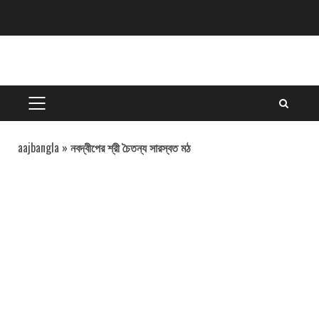
Skip
to
content
PRIMARY
MENU
aajbangla
»
নবদ্বীপের শ্রী চৈতন্য সারস্বত মঠ