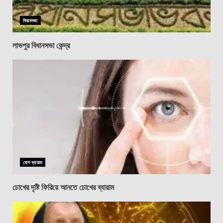
বিধানসভা
লাভপুর বিধানসভা কেন্দ্র
যোগ ব্যায়াম
চোখের দৃষ্টি ফিরিয়ে আনতে চোখের ব্যায়াম