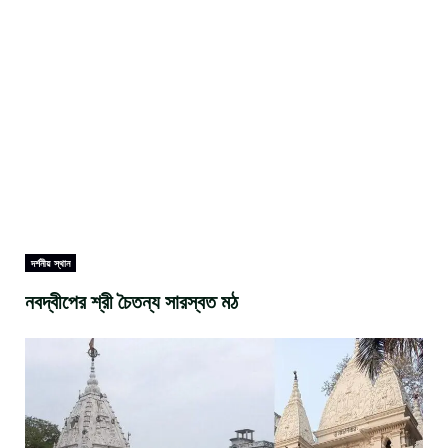
দর্শনীয় স্থান
নবদ্বীপের শ্রী চৈতন্য সারস্বত মঠ