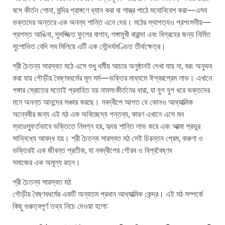
বসে কীর্তন শোনা, মন্দির প্রাঙ্গণে ধ্যান করা বা শাস্ত্র পাঠে মনোনিবেশ করা—এসব
ভক্তদের অন্তরে এক অনন্য শান্তি এনে দেয়। মঠের স্থাপত্যও প্রশংসনীয়—
প্রশস্ত আঙিনা, সুসজ্জিত ফুলের বাগান, গঙ্গামুখী বারান্দা এবং বিগ্রহের জন্য নির্মিত
সুশোভিত বেদি সব মিলিয়ে এটি এক সৌন্দর্যমণ্ডিত তীর্থক্ষেত্র।
শ্রী চৈতন্য সারস্বত মঠে এসে শুধু ধর্মীয় আচার অনুষ্ঠানই দেখা যায় না, বরং অনুভব
করা যায় গৌড়ীয় বৈষ্ণবধর্মের মূল মর্ম—ভক্তির মাধ্যমে ঈশ্বরপ্রেম লাভ। এখানে
গঙ্গার স্রোতের মতোই প্রবাহিত হয় নামসংকীর্তনের ধারা, যা যুগ যুগ ধরে ভক্তদের
মনে অনন্ত আনন্দের সঞ্চার করছে। নবদ্বীপে আগত যে কোনও আধ্যাত্মিক
অন্বেষীর জন্য এই মঠ এক অবিচ্ছেদ্য গন্তব্য, কারণ এখানে এসে মন
স্বতঃস্ফূর্তভাবে ভক্তিতে নিমগ্ন হয়, হৃদয় শান্তি লাভ করে এবং আত্মা প্রভুর
সান্নিধ্যে আবদ্ধ হয়। শ্রী চৈতন্য সারস্বত মঠ সেই চিরন্তন প্রেম, করুণা ও
ভক্তিরই এক জীবন্ত প্রতীক, যা নবদ্বীপের গৌরব ও বিশ্ববৈষ্ণব
সমাজের এক অমূল্য রত্ন।
শ্রী চৈতন্য সারস্বত মঠ
গৌড়ীয় বৈষ্ণবধর্মের একটি অন্যতম প্রধান আধ্যাত্মিক কেন্দ্র। এই মঠ সম্পর্কে
কিছু গুরুত্বপূর্ণ তথ্য নিচে দেওয়া হলো: