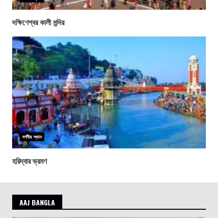
দক্ষিণেশ্বর কালী মন্দির
দর্শনীয় স্থান
হরিদ্বার ভ্রমণ
AAJ BANGLA