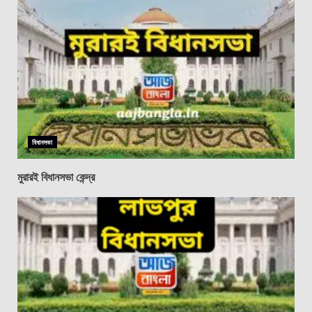
বিধানসভা
মুরারই বিধানসভা কেন্দ্র