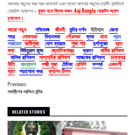
আপনার পছন্দের খবর আর আপডেট এখন পাবেন আপনার পছন্দের চ্যাটিং প্ল্যাটফর্ম
হোয়াটস অ্যাপেও।
যুক্ত হতে ক্লিক করুন Aaj Bangla হোয়াটস অ্যাপ
চ্যানেলে।
আরো পড়ুন
পশ্চিমবঙ্গ
জীবনী
মন্দির দর্শন
ইতিহাস
জেলা
শহর
লোকসভা
বিধানসভা
পৌরসভা
ব্লক
থানা
গ্রাম
পঞ্চায়েত
কালীপূজা
যোগ ব্যায়াম
পুজা পাঠ
দুর্গাপুজো
ব্রত
কথা
মিউচুয়াল ফান্ড
জ্যোতিষশাস্ত্র
ভ্রমণ
বার্ষিক রাশিফল
মাসিক রাশিফল
সাপ্তাহিক রাশিফল
আজকের রাশিফল
চানক্যের
নীতি
বাংলাদেশ
লক্ষ্মী পূজা
টোটকা
রেসিপি
সম্পর্ক
একাদশী
ব্রত
পড়াশোনা খবর
ফ্যাশন টিপস
Continue
Previous:
নবদ্বীপের নরসিংহ মন্দির
Reading
RELATED STORIES