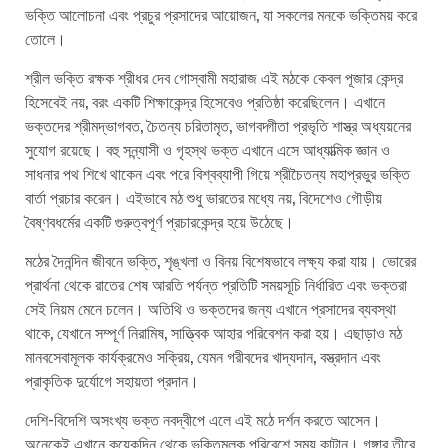
ভক্তি আলোচনা এবং প্রচুর প্রসাদের আয়োজন, যা সকলের মনকে ভক্তিময় করে
তোলে।
শ্রীল ভক্তি রক্ষক শ্রীধর দেব গোস্বামী মহারাজ এই মঠকে কেবল পূজার কেন্দ্র
হিসেবেই নয়, বরং একটি শিক্ষাকেন্দ্র হিসেবেও প্রতিষ্ঠা করেছিলেন। এখানে
ভক্তদের শ্রীমদ্ভাগবত, চৈতন্য চরিতামৃত, ভাগবদ্গীতা প্রভৃতি শাস্ত্র অধ্যয়নের
সুযোগ রয়েছে। বহু সন্ন্যাসী ও গৃহস্থ ভক্ত এখানে এসে আধ্যাত্মিক জ্ঞান ও
সাধনার পথ শিখে থাকেন এবং পরে বিশ্বব্যাপী গিয়ে শ্রীচৈতন্য মহাপ্রভুর ভক্তি
বার্তা প্রচার করেন। এইভাবে মঠ শুধু ভারতের মধ্যে নয়, বিদেশেও গৌড়ীয়
বৈষ্ণবধর্মের একটি গুরুত্বপূর্ণ প্রচারকেন্দ্র হয়ে উঠেছে।
মঠের দৈনন্দিন জীবনে ভক্তি, শৃঙ্খলা ও বিনয় বিশেষভাবে লক্ষ্য করা যায়। ভোরের
প্রার্থনা থেকে রাতের শেষ আরতি পর্যন্ত প্রতিটি সময়সূচি নির্ধারিত এবং ভক্তরা
সেই নিয়ম মেনে চলেন। অতিথি ও ভক্তদের জন্য এখানে প্রসাদের ব্যবস্থা
থাকে, যেখানে সম্পূর্ণ নিরামিষ, সাত্ত্বিক আহার পরিবেশন করা হয়। এছাড়াও মঠ
মানবসেবামূলক কার্যক্রমেও সক্রিয়, যেমন গরীবদের খাদ্যদান, বস্ত্রদান এবং
প্রাকৃতিক দুর্যোগে সহায়তা প্রদান।
দেশি-বিদেশি অসংখ্য ভক্ত নবদ্বীপে এলে এই মঠে দর্শন করতে আসেন।
অনেকেই এখানে কয়েকদিন থেকে ভক্তিমূলক পরিবেশে সময় কাটান। গঙ্গার তীরে