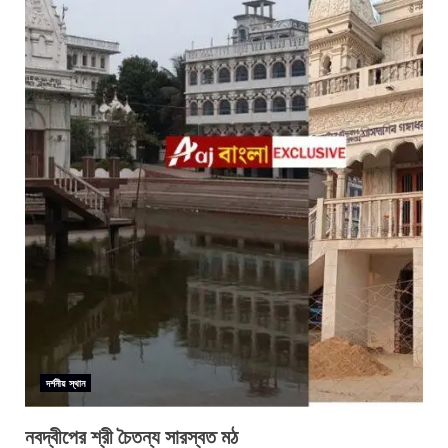
দর্শনীয় স্থান
নবদ্বীপের শ্রী চৈতন্য সারস্বত মঠ