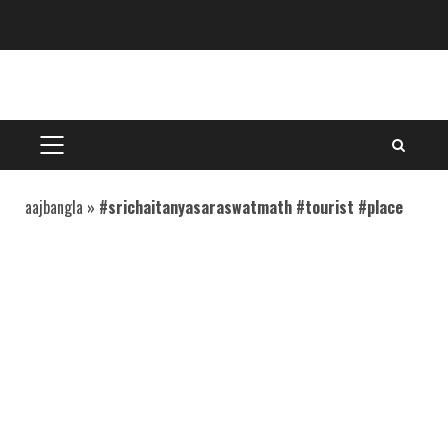
Skip
to
content
PRIMARY
MENU
aajbangla
»
#srichaitanyasaraswatmath #tourist #place