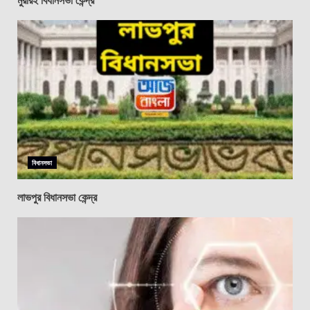
বিধানসভা
লাভপুর বিধানসভা কেন্দ্র