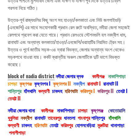
উত্তর পশ্চিমে মুর্শিদাবাদ জেলা এবং দক্ষিণ ও দক্ষিণ পূর্ব দিকে উত্তর চব্বিশ
পরগনা নিয়ে গঠিত।
উত্তর-পূর্ব রাজ্যগুলির কিছু অংশ সহ হাওড়া/কলকাতা এবং নিউ জলপাইগুড়ি
(এনজেপি) এর সাথে সংযোগকারী প্রধান রেল রুটে অবস্থিত, নদীয়া জেলা সহজেই
রেলপথে প্রবেশ করা যেতে পারে। প্রধান রেলওয়ে স্টেশনগুলি হল নবদ্বীপ ধাম,
রানাঘাট এবং অন্যান্য কলকাতা/হাওড়া/এনজেপি/গুয়াহাটির নিয়মিত ট্রেন সহ।
উত্তর ও পূর্বে জাতীয় সড়ক-৩৪ দ্বারা বিভক্ত, জেলার অন্যান্য অংশ থেকেও
সড়কপথে যাওয়া যায়। কর্কট ক্রান্তীয় অঞ্চল জেলাটিকে দুটি ভাগে বিভক্ত
করেছে।
block of nadia district
নদীয়া জেলার ব্লক
কালীগঞ্জ
নাকাশিপাড়া
চাপড়া
কৃষ্ণগঞ্জ
কৃষ্ণনগর I
কৃষ্ণনগর II
নবদ্বীপ
রানাঘাট I
রানাঘাট II
শান্তিপুর
হাঁসখালি
কল্যাণী
চাকদহ
হরিণঘাটা
করিমপুর I
করিমপুর II
তেহট্ট I
তেহট্ট II
নদীয়া জেলার থানা
কালীগঞ্জ
নাকাশিপাড়া
চাপড়া
কৃষ্ণগঞ্জ
কোতোয়ালি
ধুবুলিয়া
নবদ্বীপ
রানাঘাট
তাহেরপুর
ধানতলা
গাংনাপুর
শান্তিপুর
হাঁসখালি
কল্যাণী
চাকদহ
হরিণঘাটা
তেহট্ট
করিমপুর
হোগলবেড়িয়া
মুরুটিয়া
থানাপাড়া
পলাশীপাড়া