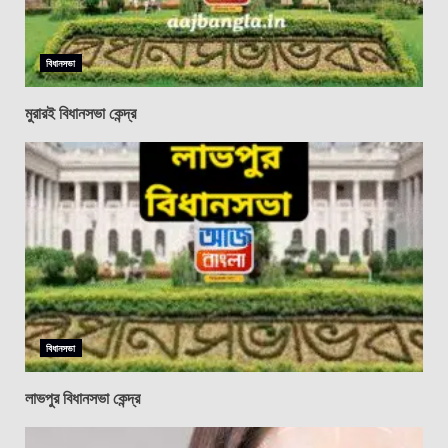
বিধানসভা
মুরারই বিধানসভা কেন্দ্র
বিধানসভা
লাভপুর বিধানসভা কেন্দ্র