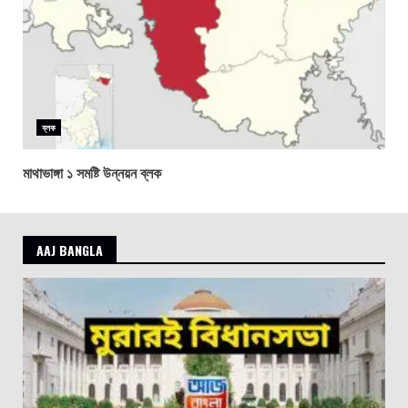
ব্লক
মাথাভাঙ্গা ১ সমষ্টি উন্নয়ন ব্লক
AAJ BANGLA