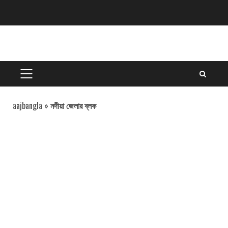
Skip
to
content
PRIMARY
MENU
aajbangla
»
নদীয়া জেলার ব্লক