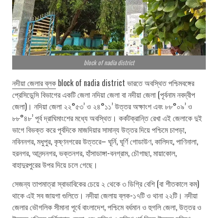
block of nadia district
নদীয়া জেলার ব্লক
block of nadia district ভারতে অবস্থিত পশ্চিমবঙ্গের
প্রেসিডেন্সি বিভাগের একটি জেলা নদিয়া জেলা বা নদীয়া জেলা (পূর্বনাম নবদ্বীপ
জেলা)। নদিয়া জেলা ২২°৫৩’ ও ২৪°১১’ উত্তর অক্ষাংশ এবং ৮৮°০৯’ ও
৮৮°৪৮’ পূর্ব দ্রাঘিমাংশের মধ্যে অবস্থিত। কর্কটক্রান্তি রেখা এই জেলাকে দুই
ভাগে বিভক্ত করে পূর্বদিকে মাজদিয়ার সামান্য উত্তর দিয়ে পশ্চিমে চাপড়া,
নবিননগর, মধুপুর, কৃষ্ণনগরের উত্তরে– ঘূর্নি, ঘূর্ণি গোডাউণ, কালিদহ, পাণিনালা,
হরনগর, আনন্দনগর, ভক্তনগর, হাঁসাডাঙ্গা-বনগ্রাম, চৌগাছা, মায়াকোল,
বাহাদুরপুরের উপর দিয়ে চলে গেছে।
সেজন্য তাপমাত্রা স্বাভাবিকের চেয়ে ২ থেকে ৩ ডিগ্রি বেশি (বা শীতকালে কম)
থাকে এই সব জায়গা গুলিতে। নদীয়া জেলায় ব্লক-১৭টি ও থানা ২২টি। নদীয়া
জেলার ভৌগলিক সীমানা পূর্বে বাংলাদেশ, পশ্চিমে বর্ধমান ও হুগলি জেলা, উত্তর ও