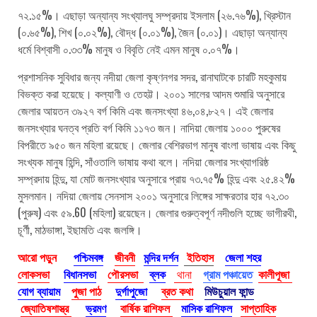
৭২.১৫%। এছাড়া অন্যান্য সংখ্যালঘু সম্প্রদায় ইসলাম (২৬.৭৬%), খ্রিস্টান
(০.৬৫%), শিখ (০.০২%), বৌদ্ধ (০.০১%), জৈন (০.০১)। এছাড়া অন্যান্য
ধর্মে বিশ্বাসী ০.৩৩% মানুষ ও বিবৃতি নেই এমন মানুষ ০.০৭%।
প্রশাসনিক সুবিধার জন্য নদীয়া জেলা কৃষ্ণনগর সদর, রানাঘাটকে চারটি মহকুমায়
বিভক্ত করা হয়েছে। কল্যাণী ও তেহট্ট। ২০০১ সালের আদম শুমারি অনুসারে
জেলার আয়তন ৩৯২৭ বর্গ কিমি এবং জনসংখ্যা ৪৬,০৪,৮২৭। এই জেলার
জনসংখ্যার ঘনত্ব প্রতি বর্গ কিমি ১১৭৩ জন। নাদিয়া জেলায় ১০০০ পুরুষের
বিপরীতে ৯৫০ জন মহিলা রয়েছে। জেলার বেশিরভাগ মানুষ বাংলা ভাষায় এবং কিছু
সংখ্যক মানুষ হিন্দি, সাঁওতালি ভাষায় কথা বলে। নদিয়া জেলার সংখ্যাগরিষ্ঠ
সম্প্রদায় হিন্দু, যা মোট জনসংখ্যার অনুসারে প্রায় ৭৩.৭৫% হিন্দু এবং ২৫.৪২%
মুসলমান। নদিয়া জেলায় সেনসাস ২০০১ অনুসারে লিঙ্গের সাক্ষরতার হার ৭২.৩০
(পুরুষ) এবং ৫৯.60 (মহিলা) রয়েছেন। জেলার গুরুত্বপূর্ণ নদীগুলি হচ্ছে ভাগীরথী,
চূর্ণী, মাঠভাঙ্গা, ইছামতি এবং জলঙ্গি।
আরো পড়ুন
পশ্চিমবঙ্গ
জীবনী
মন্দির দর্শন
ইতিহাস
জেলা শহর
লোকসভা
বিধানসভা
পৌরসভা
ব্লক
থানা
গ্রাম পঞ্চায়েত
কালীপূজা
যোগ ব্যায়াম
পুজা পাঠ
দুর্গাপুজো
ব্রত কথা
মিউচুয়াল ফান্ড
জ্যোতিষশাস্ত্র
ভ্রমণ
বার্ষিক রাশিফল
মাসিক রাশিফল
সাপ্তাহিক