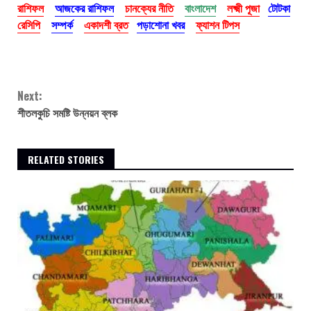
রাশিফল
আজকের রাশিফল
চানক্যের নীতি
বাংলাদেশ
লক্ষ্মী পূজা
টোটকা
রেসিপি
সম্পর্ক
একাদশী ব্রত
পড়াশোনা খবর
ফ্যাশন টিপস
Continue
Next:
Reading
শীতলকুচি সমষ্টি উন্নয়ন ব্লক
RELATED STORIES