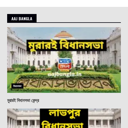
AAJ BANGLA
বিধানসভা
মুরারই বিধানসভা কেন্দ্র