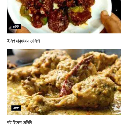
রেসিপি
ইলিশ মাঞ্চুরিয়ান রেসিপি
রেসিপি
দই চিকেন রেসিপি