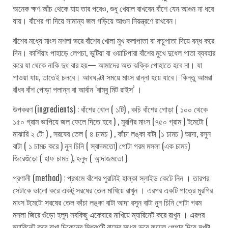
অনেক ক্ষণ আঁচ থেকে যায় তার পরেও, শুধু খেয়াল রাখবেন বাঁশে যেন আগুন না ধরে
যায়। বাঁশের গা দিয়ে সামান্য জল গড়িয়ে আগুন নিয়ন্ত্রণে রাখবেন।
বাঁশের মধ্যে মাংস মশলা ভরে বাঁশের খোলা মুখ কলাপাতা বা কচুপাতা দিয়ে বন্ধ করে
দিন। কার্শিয়াং পাহাড়ে লেপচা, ভুটিয়া বা ওয়াচিপারা বাঁশের মুখে দুধেল পাতা ব্যবহার
করে যা থেকে নাকি দুধ বার হয়— আমাদের অত ঝক্কি পোহাতে হবে না। যা
পাওয়া যায়, তাতেই চলবে। আধঘণ্টা সময়ে মাংস রান্না হয়ে যাবে। কিন্তু আমরা
রাঁধব বাঁশ পোড়া পলান্ন বা আর্বান ‘বাম্বু মিট রাইস’ ।
উপকরণ (ingredients) : বাঁশের খোল ( ১টি) , কচি বাঁশের গোড়া ( ১০০ থেকে
১৫০ গ্রাম ভাপিয়ে জল ফেলে দিতে হবে ) , মুরগির মাংস (৭৫০ গ্রাম ) টমেটো (
মাঝারি ২ টো ) , সরষের তেল ( ৪ চামচ ) , কাঁচা লঙ্কা বাটা (১ চামচ ) আদা, রসুন
বাটা ( ১ চামচ করে ) নুন চিনি ( স্বাদমতো) গোটা গরম মসলা (এক চামচ)
জিরেগুঁড়ো ( হাফ চামচ ), হলুদ ( আন্দাজমতো )
প্রণালী (method) : প্রথমে বাঁশের পুরাটাই হাল্কা স্লাইড কেটে নিন । তারপর
সেটাকে ভালো করে একটু সরষের তেল মাখিয়ে রাখুন । এরপর একটি পাত্রে মুরগির
মাংস টমেটো সরষের তেল কাঁচা লঙ্কা বাটা আদা রসুন বাটা নুন চিনি গোটা গরম
মসলা জিরে গুঁড়ো হলুদ সবকিছু একেবারে মাখিয়ে ম্যারিনেট করে রাখুন । এরপর
ম্যারিনেট করে রাখা চিকেনের মিশ্রণটি বাসের মধ্যে ভরে ফয়েল পেপার দিয়ে মুখটা