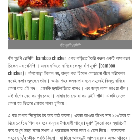
বাঁশ মুরগি রেসিপি
বাঁশ মুরগি রেসিপি bamboo chicken এবার বাড়িতে তৈরি করুন একটি অসাধারণ
চিকেন এর রেসিপি । এবার বাড়িতে বানিয়ে ফেলুন বাঁশ মুরগি (bamboo
chicken)। বাঁশপোড়া চিকেন নয়, রান্না করা চিকেন পোড়ানো বাঁশে পরিবেশন
করেই কলার তুলছেন তাঁরা। অথচ শহর কলকাতায় বসে সহজেই কিন্তু বানিয়ে
ফেলা যায় এই পদ। এমনকি ফ্ল্যাটবাড়িতে বসেও। এর জন্য লাগে জাওয়া বাঁশ।
এই বাঁশের বেড় হয় খুব চওড়া। সাধারণত নেওয়া হয় দুইটি গাঁট। একটি ভেঙ্গে
ফেলা হয় ভিতরে লোহার শাবল ঢুকিয়ে।
এ বার লাগবে সিমেন্টের টব আর কাঠ কয়লা। একটা জাওয়া বাঁশের দাম ২৫০টাকা যা
দিয়ে ১০/১২ পিস বার হবে রান্নার উপযোগী পাত্র।মুরগি টুকরো করে ম্যারিনেট
করে রাখুন ইচ্ছা মতো মশলা ও প্রয়োজন মতো লবণ ও তেল দিয়ে। কাঠকয়লা
শহরে ৪০/৫০টাকা প্রতি কিলো। যা দিয়ে আধঘণ্টা আপনার সুন্দর আগুন থাকবে।