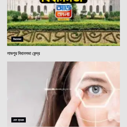
বিধানসভা
লাভপুর বিধানসভা কেন্দ্র
যোগ ব্যায়াম