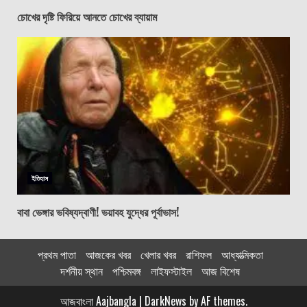
চোখের দৃষ্টি ফিরিয়ে আনতে চোখের ব্যায়াম
ইতিহাস
বাবা ভেঙ্গার ভবিষ্যদ্বাণী! ভয়াবহ যুদ্ধের পূর্বাভাস!
প্রথম পাতা
আজকের খবর
খেলার খবর
রাশিফল
আধ্যাত্মিকতা
দর্শনীয় স্থান
পশ্চিমবঙ্গ
লাইফস্টাইল
আজ বিশেষ
আজবাংলা Aajbangla
|
DarkNews
by AF themes.