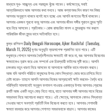
মাধ্যমে সুখ- সাচ্ছন্দ্য এবং পরমানন্দ খুঁজে পাবেন। কর্মক্ষেত্রে, সবাই
আন্তরিকভাবে আজ আপনার কথা শুনবে। আজ কল্যাণকর দিন কারণ সব বিষয়
আপনার অনুকূলে থাকবে বলেই মনে হচ্ছে এবং আপনি জগতের শীর্ষে থাকবেন।
আপনার একজন পুরনো বন্ধু আপনার এবং আপনার জীবন সঙ্গীর পুরাতন সুন্দর স্মৃতি
বয়ে নিয়ে আসবেন। প্রতিকার :- রোজ রামচরিত মানস ও সুন্দরকান্ড পথ করলে
পারিবারিক জীবন সুন্দর ভাবে অতিবাহিত হবে।
কুম্ভ রাশিফল Daily Bengali Horoscope, Ajker Rashifal (Tuesday,
March 11, 2025) ঘৃণার অনুভূতি ব্যয়সাপেক্ষ প্রমাণিত হতে পারে। এটি
শুধুমাত্র গোপনে আপনার ধৈর্য্যশীলতার ক্ষমতাই নষ্ট করে না, বরং আপনার বিবেচনার
ক্ষমতাকেও হ্রাস করে এবং সম্পর্কে এক চিরস্থায়ী ফাটলের সৃষ্টি করে। আপনি
চমৎকার নতুন ধারণা নিয়ে আসবেন যা আপনাকে আর্থিক ভাবে লাভবান করবে।
আজ যদি আপনি পরিচিত মানুষদের উপর কোন সিদ্ধান্ত জোর করে চাপিয়ে দিতে
চেষ্টা করেন- তাহলে আপনি আপনার নিজের আগ্রহকেই ক্ষতি করবেন- ধৈর্য্য ধরে
পরিস্থিতি সামলানোই অনুকূল ফলাফল পাওয়ার একমাত্র উপায় আপনার প্রেমের
গল্পটি আজ একটি নতুন মোড় নিতে পারে, যাতে আপনার সঙ্গী আপনার সাথে বিয়ের
সম্ভাবনা নিয়ে আলোচনা করতে পারে। এই ক্ষেত্রে, আপনাকে কোনও সিদ্ধান্ত
নেওয়ার আগে অবশ্যই প্রতিটি দিক বিবেচনা করতে হবে। আপনার পেশাদারী
ক্ষমতা ব্যবহার করে আপনার পেশাগত সম্ভাবনাকে বাড়ান। আপনার কাজের