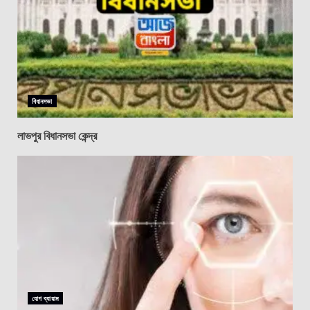
বিধানসভা
লাভপুর বিধানসভা কেন্দ্র
যোগ ব্যায়াম