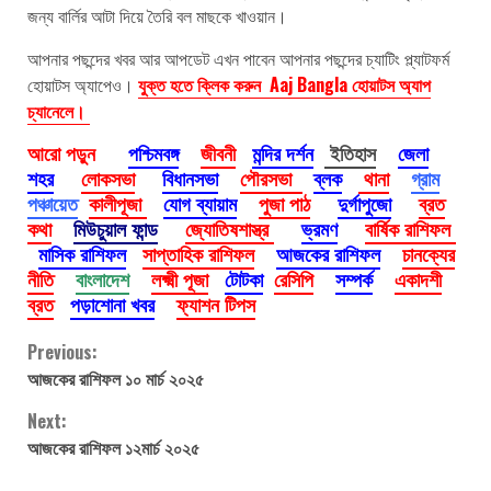
জন্য বার্লির আটা দিয়ে তৈরি বল মাছকে খাওয়ান।
আপনার পছন্দের খবর আর আপডেট এখন পাবেন আপনার পছন্দের চ্যাটিং প্ল্যাটফর্ম
হোয়াটস অ্যাপেও।
যুক্ত হতে ক্লিক করুন Aaj Bangla হোয়াটস অ্যাপ
চ্যানেলে।
আরো পড়ুন
পশ্চিমবঙ্গ
জীবনী
মন্দির দর্শন
ইতিহাস
জেলা
শহর
লোকসভা
বিধানসভা
পৌরসভা
ব্লক
থানা
গ্রাম
পঞ্চায়েত
কালীপূজা
যোগ ব্যায়াম
পুজা পাঠ
দুর্গাপুজো
ব্রত
কথা
মিউচুয়াল ফান্ড
জ্যোতিষশাস্ত্র
ভ্রমণ
বার্ষিক রাশিফল
মাসিক রাশিফল
সাপ্তাহিক রাশিফল
আজকের রাশিফল
চানক্যের
নীতি
বাংলাদেশ
লক্ষ্মী পূজা
টোটকা
রেসিপি
সম্পর্ক
একাদশী
ব্রত
পড়াশোনা খবর
ফ্যাশন টিপস
Continue
Previous:
আজকের রাশিফল ১০ মার্চ ২০২৫
Reading
Next:
আজকের রাশিফল ১২মার্চ ২০২৫