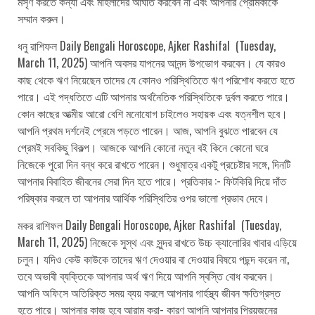
মসৃণ করতে কন্যা এবং মহিলাদের আঘাত করবেন না এবং আপনার প্রেমিকাকে
সম্মান করুন।
ধনু রাশিফল Daily Bengali Horoscope, Ajker Rashifal (Tuesday,
March 11, 2025) আপনি অবসর যাপনের আনন্দ উপভোগ করবেন। যে কারও
কাছ থেকে ঋণ নিয়েছেন তাদের যে কোনও পরিস্থিতিতে ঋণ পরিশোধ করতে হতে
পারে। এই পদ্ধতিতে এটি আপনার অর্থনৈতিক পরিস্থিতিকে দুর্বল করতে পারে।
কোন কাছের আত্মীয় আরো বেশি মনোযোগ চাইলেও সহায়ক এবং যত্নশীল হবে।
আপনি প্রথম দর্শনেই প্রেমে পড়তে পারেন। আজ, আপনি বুঝতে পারবেন যে
প্রেমই সবকিছু বিকল্প। আজকে আপনি কোনো নতুন বই কিনে কোনো ঘরে
নিজেকে পুরো দিন বন্ধ করে রাখতে পারেন। শুধুমাত্র একটু প্রচেষ্টার সঙ্গে, দিনটি
আপনার বিবাহিত জীবনের সেরা দিন হতে পারে। প্রতিকার :- ফিটকিরি দিয়ে দাঁত
পরিষ্কার করলে তা আপনার আর্থিক পরিস্থিতির ওপর ভালো প্রভাব দেবে।
মকর রাশিফল Daily Bengali Horoscope, Ajker Rashifal (Tuesday,
March 11, 2025) নিজেকে সুস্থ এবং সুন্দর রাখতে উচ্চ ক্যালোরির খাবার এড়িয়ে
চলুন। যদিও কেউ কাউকে তাদের ঋণ দেওয়ার বা দেওয়ার বিষয়ে পছন্দ করেন না,
তবে অভাবী ব্যক্তিকে আপনার অর্থ ঋণ দিয়ে আপনি স্বস্তি বোধ করবেন।
আপনি অফিসে অতিরিক্ত সময় ব্যয় করলে আপনার গার্হস্থ্য জীবন ক্ষতিগ্রস্ত
হতে পারে। আপনার কাজ হবে আরাম করা- কারণ আপনি আপনার প্রিয়জনের