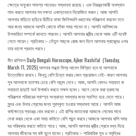
ক্ষেত্রে অফুরান সাফল্য লাভেরও সম্ভাবনা রয়েছে। এক নিয়ন্ত্রণকারী অবস্থান
লাভ করতে আপনার সব দক্ষতা একান্তভাবে নিয়োজিত করুন। আজ আপনি
আপনার বাড়িতে ছড়িয়ে ছিটিয়ে থাকা জিনিসগুলি গুছানোর পরিকল্পনা করবেন তবে
আর জন্য আজকে আপনি কোনো ফাঁকা সময় পাবেন না। আপনি আলিঙ্গনের
উপকারিতা সম্পর্কে জানতে পারবেন। আপনি আপনার স্ত্রীর থেকে আজ এটি যথেষ্ট
পেতে পারেন। প্রতিকার :- তেঁতুল গাছকে রোজ জল দিলে আপনার স্বাস্থ্যের ওপর
তার ভালো প্রভাব পরবে।
মীন রাশিফল Daily Bengali Horoscope, Ajker Rashifal (Tuesday,
March 11, 2025) আপনার সন্ধ্যা মিশ্র আবেগ মিশ্রিত হবে যা আপনাকে
উত্তেজিত রাখবে। কিন্তু বেশি চিন্তা করার কোন প্রয়োজন নেই- কারণ আপনার
সুখ আপনাকে হতাশার চেয়ে বেশি আনন্দ দেবে। আজ, আপনি কোনও সহায়তা বা
সহায়তা ছাড়াই অর্থ উপার্জন করতে সক্ষম হবেন। আগে থেকে করা ভ্রমণের
পরিকল্পনা পরিবারের স্বাস্হ্য সংক্রান্ত সমস্যার জন্য স্থগিত হয়ে যেতে পারে।
সুন্দর এবং উদার প্রেমের জন্য পুরস্কৃত হওয়ার সম্ভাবনা আছে। আপনি আজ
কর্মক্ষেত্রে স্বতন্ত্র বোধ করবেন। এই রাশির জাতকেরা আজকে লোকের সাথে
দেখা করার থেকে একা সময় কাটাতে বেশি পছন্দ করবে।আজকে আপনার খালি সময়
ঘর পরিষ্কার করতে কাটতে পারে। আজ, আপনি আপনার স্ত্রীর প্রেমে মধ্য দিয়ে
আপনার জীবনের সব কষ্ট ভুলে যাবেন। প্রতিকার :- পারিবারিক সুখ ও সমৃদ্ধির