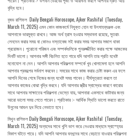
পারেন। প্রতিকার :- ভগবান ভৈরবের পূজা ও আরাধনা করলে আপনার দ্রুত আয়
বৃদ্ধি হবে।
বৃষভ রাশিফল Daily Bengali Horoscope, Ajker Rashifal (Tuesday,
March 11, 2025) এমন কোন কাজকর্মে নিযুক্ত হোন যা উৎসাহব্যঞ্জক এবং
আপনাকে ভারমুক্ত রাখবে। আজ অর্থ হ্রাস হওয়ার সম্ভাবনা রয়েছে, সুতরাং
লেনদেন করার সময় বা কোনও দস্তাবেজ সই করার সময় আপনার সজাগ থাকা
প্রয়োজন। পুরোনো পরিজন এবং সম্পর্কগুলিকে পুনরুজ্জীবিত করার পক্ষে আজকের
দিনটি ভালো। আপনার সঙ্গী বিচলিত হতে পারে যদি আপনি তার প্রতি যথেষ্ট
মনোযোগ না দেন। আপনি আপনার পরিকল্পনা সম্পর্কে খুব খোলামেলা হলে আপনি
আপনার প্রকল্পের সর্বনাশ করবেন। সময়ের সাথে কাজ করার চেষ্টা করুন এর ফলে
আপনি দিনের শেষে নিজের জন্য যথেষ্ট সময় পাবেন। দীর্ঘসূত্রতা করলে তা
আপনার কাজের বোঝা বৃদ্ধি করবে। যদি আপনার স্ত্রীর স্বাস্থের কারণে কারোর
সাথে আপনার সাক্ষাতের পরিকল্পনা ভেস্তে যায়, আপনারা একসাথে কাটাবার জন্য
আরো ভালো সময় পেতে পারেন। প্রতিকার :- আর্থিক স্থিতি ভালো করতে রাতে
উনুনের আগুন দুধ দিয়ে নেভাতে হবে।
মিথুন রাশিফল Daily Bengali Horoscope, Ajker Rashifal (Tuesday,
March 11, 2025) অন্যদের সাথে খুশি ভাগ করে নেওয়ার মাধ্যমে স্বাস্হ্যের
বিকাশ ঘটতে পারে। যদি আপনি আপনার বন্ধুদের সাথে বেড়াতে যাওয়ার পরিকল্পনা