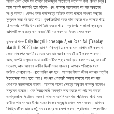
আপনি কোন ডেটে যান তাহলে বিতর্কমূলক আলোচনা উত্থাপন করা এড়িয়ে চলুন।
আজ আপনি মধ্যমণি হয়ে উঠবেন- এবং সাফল্য ভালোভাবে আপনার নাগালের
মধ্যে আসবে। কোনও কাজ কর্মক্ষেত্রে আটকে থাকার কারণে আপনার সন্ধ্যার
মূল্যবান সময় নষ্ট হতে পারে। গৃহপরিচারীকা আজ কাজ করতে নাও আসতে পারে,
যা আপনার সঙ্গীনীর উপর চাপ তৈরী করতে পারে। প্রতিকার :- ভালো স্বাস্থ্যের
অধিকারী হবার জন্য সাদা রঙের মিষ্টি দান করুন ও নিজেও সেবন করুন।
বৃশ্চিক রাশিফল Daily Bengali Horoscope, Ajker Rashifal (Tuesday,
March 11, 2025) আজ আপনি শক্তিপূর্ণ হয়ে থাকবেন- আপনি যাই করুন না
কেন- সাধারণত আপনি যে সময় নেন তার অর্ধেক সময়েই এটি করতে পারবেন।
আজ, আপনি বন্ধুদের সাথে একটি পার্টিতে প্রচুর অর্থ ব্যয় করতে পারেন, তবে এটি
সত্ত্বেও, আজ আপনার আর্থিক দিকটি সবল থাকবে। আপনার পরিবারের সঙ্গে
কাঠিন্য দেখাবেন না– এতে শান্তি নষ্ট হবে। আপনার বিষণ্ণ জীবন আপনার পত্নীর
উত্তেজনা কারণ হতে পারে। আপনার পেশাদারী ক্ষমতা ব্যবহার করে আপনার
পেশাগত সম্ভাবনাকে বাড়ান। আপনার কাজের ক্ষেত্রে অফুরান সাফল্য লাভেরও
সম্ভাবনা রয়েছে। এক নিয়ন্ত্রণকারী অবস্থান লাভ করতে আপনার সব দক্ষতা
একান্তভাবে নিয়োজিত করুন। আজকে আপনি আপনার প্রেমিকের সাথে সময়
কাটাতে পারবেন আর উনার সামনে নিজের অনুভূতি রাখতে সক্ষম হবেন। আপনার
বিবাহিত জীবন আজ একটু সময়ের জন্য আকাঙ্ক্ষা করবে। প্রতিকার :- প্রেম জীবন