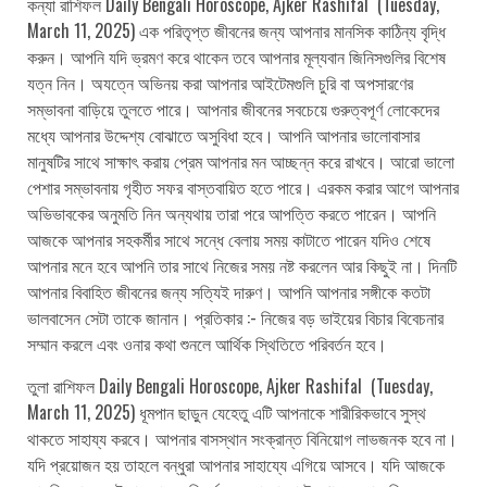
কন্যা রাশিফল Daily Bengali Horoscope, Ajker Rashifal (Tuesday,
March 11, 2025) এক পরিতৃপ্ত জীবনের জন্য আপনার মানসিক কাঠিন্য বৃদ্ধি
করুন। আপনি যদি ভ্রমণ করে থাকেন তবে আপনার মূল্যবান জিনিসগুলির বিশেষ
যত্ন নিন। অযত্নে অভিনয় করা আপনার আইটেমগুলি চুরি বা অপসারণের
সম্ভাবনা বাড়িয়ে তুলতে পারে। আপনার জীবনের সবচেয়ে গুরুত্বপূর্ণ লোকেদের
মধ্যে আপনার উদ্দেশ্য বোঝাতে অসুবিধা হবে। আপনি আপনার ভালোবাসার
মানুষটির সাথে সাক্ষাৎ করায় প্রেম আপনার মন আচ্ছন্ন করে রাখবে। আরো ভালো
পেশার সম্ভাবনায় গৃহীত সফর বাস্তবায়িত হতে পারে। এরকম করার আগে আপনার
অভিভাবকের অনুমতি নিন অন্যথায় তারা পরে আপত্তি করতে পারেন। আপনি
আজকে আপনার সহকর্মীর সাথে সন্ধে বেলায় সময় কাটাতে পারেন যদিও শেষে
আপনার মনে হবে আপনি তার সাথে নিজের সময় নষ্ট করলেন আর কিছুই না। দিনটি
আপনার বিবাহিত জীবনের জন্য সত্যিই দারুণ। আপনি আপনার সঙ্গীকে কতটা
ভালবাসেন সেটা তাকে জানান। প্রতিকার :- নিজের বড় ভাইয়ের বিচার বিবেচনার
সম্মান করলে এবং ওনার কথা শুনলে আর্থিক স্থিতিতে পরিবর্তন হবে।
তুলা রাশিফল Daily Bengali Horoscope, Ajker Rashifal (Tuesday,
March 11, 2025) ধূমপান ছাড়ুন যেহেতু এটি আপনাকে শারীরিকভাবে সুস্থ
থাকতে সাহায্য করবে। আপনার বাসস্থান সংক্রান্ত বিনিয়োগ লাভজনক হবে না।
যদি প্রয়োজন হয় তাহলে বন্ধুরা আপনার সাহায্যে এগিয়ে আসবে। যদি আজকে