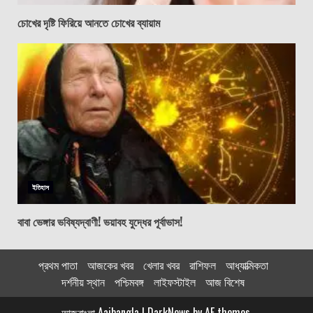
চোখের দৃষ্টি ফিরিয়ে আনতে চোখের ব্যায়াম
ইতিহাস
বাবা ভেঙ্গার ভবিষ্যদ্বাণী! ভয়াবহ যুদ্ধের পূর্বাভাস!
প্রথম পাতা
আজকের খবর
খেলার খবর
রাশিফল
আধ্যাত্মিকতা
দর্শনীয় স্থান
পশ্চিমবঙ্গ
লাইফস্টাইল
আজ বিশেষ
আজবাংলা Aajbangla
|
DarkNews
by AF themes.