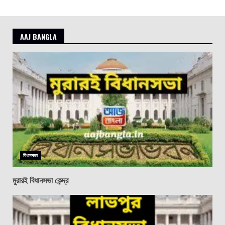
AAJ BANGLA
বিধানসভা
মুরারই বিধানসভা কেন্দ্র