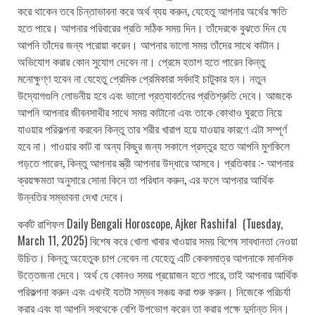
করে থাকেন তবে চিন্তাভাবনা করে অর্থ ব্যয় করুন, যেহেতু আপনার অর্থের ক্ষতি
হতে পারে। আপনার পরিবারের প্রতি সঠিক সময় দিন। তাঁদেরকে বুঝতে দিন যে
আপনি তাঁদের জন্য পরোয়া করেন। আপনার ভালো সময় তাঁদের সাথে কাটান।
অভিযোগ করার কোন সুযোগ দেবেন না। প্রেমে হতাশ হতে পারেন কিন্তু
মনোক্ষুণ্ণ হবেন না যেহেতু প্রেমিক প্রেমিকারা সর্বদাই চাটুকার হন। নতুন
উদ্যোগগুলি লোভনীয় হবে এবং ভালো প্রত্যাবর্তনের প্রতিশ্রুতি দেবে। আজকে
আপনি আপনার জীবনসাথীর সাথে সময় কাটানো এবং তাকে কোথাও ঘুরতে নিয়ে
যাওয়ার পরিকল্পনা করবেন কিন্তু তার শরীর খারাপ হয়ে যাওয়ার কারণে এটা সম্পূর্ণ
হবে না। পাওয়ার কাট বা অন্য কিছুর জন্য সকালে প্রস্তুর হতে আপনি মুশকিলে
পড়তে পারেন, কিন্তু আপনার স্ত্রী আপনার উদ্ধারে আসবে। প্রতিকার :- আপনার
ক্রয়ক্ষমতা অনুসারে সোনা কিনে তা পরিধান করুন, এর ফলে আপনার আর্থিক
উন্নতির সম্ভাবনা দেখা দেবে।
কর্কট রাশিফল Daily Bengali Horoscope, Ajker Rashifal (Tuesday,
March 11, 2025) বিশেষ করে খোলা খাবার খাওয়ার সময় বিশেষ সাবধানতা নেওয়া
উচিত। কিন্তু অহেতুক চাপ নেবেন না যেহেতু এটি কেবলমাত্র আপনাকে মানসিক
উত্তেজনা দেবে। অর্থ যে কোনও সময় প্রয়োজন হতে পারে, তাই আপনার আর্থিক
পরিকল্পনা করুন এবং এখনই যতটা সম্ভব সঞ্চয় করা শুরু করুন। নিজেকে পরিচর্যা
করার এবং যা আপনি সবথেকে বেশি উপভোগ করেন তা করার পক্ষে দুর্দান্ত দিন।