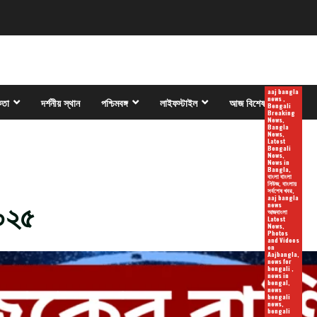
aaj bangla
news ,
কতা
দর্শনীয় স্থান
পশ্চিমবঙ্গ
লাইফস্টাইল
আজ বিশেষ
Bengali
Breaking
News,
Bangla
News,
Latest
Bengali
News,
News in
Bangla,
বাংলা বাংলা
নিউজ, বাংলায়
সর্বশেষ খবর,
২০২৫
aaj bangla
news
আজবাংলা
Latest
News,
Photos
and Videos
on
Aajbangla,
news for
bengali ,
news in
bengal,
news
bengali
news,
bengali