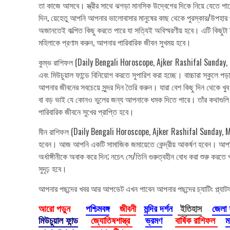
তা কাজে আসবে। স্ত্রীর সাথে ঝগড়া মানসিক উদ্বেগের দিকে নিয়ে যেতে প
দিন, য়েহেতু আপনি আপনার ভালোবাসার মানুষের কাছ থেকে পুরস্কার/উপহার 
অজানতেই কল্পিত কিছু করতে পারে যা সত্যিই অবিস্মরণীয় হবে। এটি কিছুটা 
মহিলাকে প্রণাম করুন, আপনার পারিবারিক জীবন সুখময় হবে।
কুম্ভ রাশিফল (Daily Bengali Horoscope, Ajker Rashifal Sunday, M
এবং মিউচুয়াল ফান্ডে বিনিয়োগ করতে সুপারিশ করা হচ্ছে। বাচ্চারা স্কুল
আপনার জীবনের সবচেয়ে সুন্দর দিন তৈরি করুন। যারা বেশ কিছু দিন থেকে 
বা বড় ভাই যে কোনও ভুলের জন্য আপনাকে ধমক দিতে পারে। তাঁর কথাগুলি ব
পারিবারিক জীবনে সুখের প্রাপ্তি হবে।
মীন রাশিফল (Daily Bengali Horoscope, Ajker Rashifal Sunday, Mar
হবেন। আজ আপনি একটি সামাজিক জমায়েতে কেন্দ্রীয় আকর্ষণ হবেন। আপনি য
অর্ধাঙ্গীনীকে অবাক করে দিন; নচেৎ সে/তিনি গুরুত্বহীন বোধ করা শুরু করতে প
সুদৃঢ় হবে।
আপনার পছন্দের খবর আর আপডেট এখন পাবেন আপনার পছন্দের চ্যাটিং প্ল্যাট
আরো পড়ুন
পশ্চিমবঙ্গ
জীবনী
মন্দির দর্শন
ইতিহাস
জেলা
মিউচুয়াল ফান্ড
জ্যোতিষশাস্ত্র
ভ্রমণ
বার্ষিক রাশিফল
ম