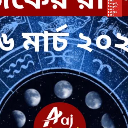
news
bengali,
bengali
news
bengali
news,