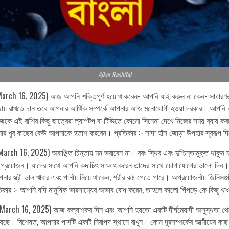
Ajker Rashifal
arch 16, 2025) আজ আপনি শক্তিপূর্ণ হয়ে থাকবেন- আপনি যাই করুন না কেন- সাধারণ
জায় রাখতে চান তবে আপনার আর্থিক সম্পর্কে আপনার আজ মনোযোগী হওয়া দরকার। আপনি আ
আজকে এই রাশির কিছু ছাত্রেরা ল্যাপটপ বা টিভিতে কোনো সিনেমা দেখে নিজের সময় ব্যায়
খুব কাছের কেউ আপনাকে হতাশ করবেন। প্রতিকার :- সাদা হাঁস জোড়া উপহার স্বরূপ দিলে
 16, 2025) অবাঞ্ছিত চিন্তায় মন ভরাবেন না। বরং স্থির এবং দুশ্চিন্তামুক্ত থাকুন যাত
প্রয়োজন। যাদের সাথে আপনি কদাচিৎ সাক্ষাৎ করেন তাদের সাথে য়োগাযোগের ভালো দিন।
স্ত্রী ভাল খাবার এবং পানীয় নিয়ে থাকেন, শরীর কষ্ট পেতে পারে। অপ্রয়োজনীয় জিনিসগুলি
 :- আপনি যদি মানুষিক ভারসাম্যের অভাব বোধ করেন, তাহলে কালো পিঁপড়ে কে কিছু খ
arch 16, 2025) আজ কল্যাণকর দিন এবং আপনি হয়তো একটি দীর্ঘমেয়াদী অসুস্থতা থেকে 
রয়েছে। বিশেষত, আপনার পার্সটি একটি নিরাপদ স্থানে রাখুন। কোন দূরসম্পর্কের আত্মীয়ের ক