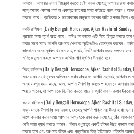
আসবে। আপনার ভাষণ নিয়ন্ত্রণ করতে চেষ্টা করুন যেহেতু আপনার রুক্ষ কথাব
সন্ধেবেলায় কোনো পার্ক বা একান্ত জায়গায় সময় কাটাতে পছন্দ করবে। আপনার
করতে পারে। প্রতিকার :- ভালোবাসার মানুষকে রুপোর হাতি উপহার দিলে প
কর্কট রাশিফল (Daily Bengali Horoscope, Ajker Rashifal Sunday, 
প্রচেষ্টা আজ ব্যর্থ হতে পারে। যদিও আপনাকে এটি নিয়ে চিন্তা করতে হবে
করার সাথে সাথে আপনি আপনার শৈশবের স্মৃতিগুলিও রোমন্থন করবেন। কাউকে 
ভালবাসার জন্য ক্ষুধিত থাকেন তাহলে এই দিনটি আপনার জন্য মঙ্গলময় হব
মাসিকে সন্মান করলে আপনার আর্থিক পরিস্থিতির উন্নতি হবে।
সিংহ রাশিফল (Daily Bengali Horoscope, Ajker Rashifal Sunday, M
সদস্যদের সাথে দূরত্ব অতিক্রম করার মাধ্যমে- আপনি সহজেই আপনার লক্
জন্য ভরপুর সময় আছে. আজ, আপনি উপলব্ধি করতে পারবেন যে আপনার বিবাহে
শুনতে পাবেন, যা আপনাকে বিচলিত করতে পারে। প্রতিকার :- রুপার টুকরো বা 
কন্যা রাশিফল (Daily Bengali Horoscope, Ajker Rashifal Sunday, Mar
সম্ভাবনাকে উপলব্ধি করা দরকার, যেহেতু আপনি শক্তি নয় ইচ্ছা হারাচ্ছেন।
সাথে কারবার করার সময় আপনার আগ্রহকে রক্ষা করুন-যেহেতু তাঁরা আপন
বেশি সময় ব্যার্থ করতে পারেন। বিবাহ শুধুমাত্র একটি চাঁদের নীচে বসবাস ক
করতে হবে এবং আপনার জীবন এবং প্রকৃতিতে কিছু ইতিবাচক পরিবর্তন আনতে হ