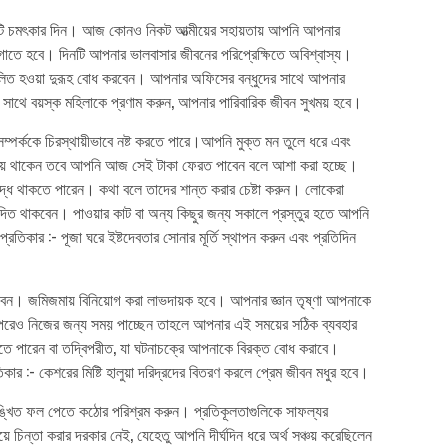
টি চমৎকার দিন। আজ কোনও নিকট আত্মীয়ের সহায়তায় আপনি আপনার
তে হবে। দিনটি আপনার ভালবাসার জীবনের পরিপ্রেক্ষিতে অবিশ্বাস্য।
্মিলিত হওয়া দুরূহ বোধ করবেন। আপনার অফিসের বন্ধুদের সাথে আপনার
ার সাথে বয়স্ক মহিলাকে প্রণাম করুন, আপনার পারিবারিক জীবন সুখময় হবে।
্পর্ককে চিরস্থায়ীভাবে নষ্ট করতে পারে।আপনি মুক্ত মন তুলে ধরে এবং
 দিয়ে থাকেন তবে আপনি আজ সেই টাকা ফেরত পাবেন বলে আশা করা হচ্ছে।
্রুদ্ধ থাকতে পারেন। কথা বলে তাদের শান্ত করার চেষ্টা করুন। লোকেরা
িত থাকবেন। পাওয়ার কাট বা অন্য কিছুর জন্য সকালে প্রস্তুর হতে আপনি
কার :- পূজা ঘরে ইষ্টদেবতার সোনার মূর্তি স্থাপন করুন এবং প্রতিদিন
ন। জমিজমায় বিনিয়োগ করা লাভদায়ক হবে। আপনার জ্ঞান তৃষ্ণা আপনাকে
ার পরেও নিজের জন্য সময় পাচ্ছেন তাহলে আপনার এই সময়ের সঠিক ব্যবহার
 পারেন বা তদ্বিপরীত, যা ঘটনাচক্রে আপনাকে বিরক্ত বোধ করাবে।
কার :- কেশরের মিষ্টি হালুয়া দরিদ্রদের বিতরণ করলে প্রেম জীবন মধুর হবে।
্খিত ফল পেতে কঠোর পরিশ্রম করুন। প্রতিকূলতাগুলিকে সাফল্যর
 চিন্তা করার দরকার নেই, যেহেতু আপনি দীর্ঘদিন ধরে অর্থ সঞ্চয় করেছিলেন