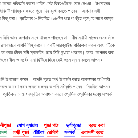
 যা আমরা পরিবর্তন করতে পারিনা সেই বিষয়গুলিকে মেনে নেওয়া। উৎসাহময়
িসটি পরিষ্কার করতে পুরো দিন ব্যর্থ করতে পারেন। আপনার সঙ্গী
কিছু করা। প্রতিকার :- নিয়মিত ১০৮দিন ধরে পা ছুঁয়ে শ্রদ্ধার সাথে বয়স্ক
যিনি আজ আপনার সাথে থাকতে পারছেন না। দীর্ঘ স্থায়ী লাভের জন্য স্টক
ারাত্মকভাবে আপনি মিস্ করবে। একটি সারপ্রাইজ পরিকল্পনা করুন এবং এটিকে
আপনার জীবন সঙ্গী স্যাকরিন চেয়ে মিষ্টি বুঝতে পারবেন। আজ, আপনার বাবা
তিলের বীজ ও সর্ষের দানা ছিটিয়ে দিয়ে সেই জলে স্নান করলে আপনার
ি উপভোগ করেন। আপনি দ্রুত অর্থ উপার্জন করার আকাঙ্ক্ষার অধিকারী
 দ্রুত আচরণ করার ক্ষমতার জন্য আপনি স্বীকৃতি পাবেন। নিয়মিত আপনার
ে। প্রতিকার :- মা সরস্বতির আরাধনা করলে প্রেমিক প্রেমিকার মধ্যে সম্পর্ক
ালীপূজা
যোগ ব্যায়াম
পুজা পাঠ
দুর্গাপুজো
ব্রত কথা
াদেশ
লক্ষ্মী পূজা
টোটকা
রেসিপি
সম্পর্ক
একাদশী ব্রত