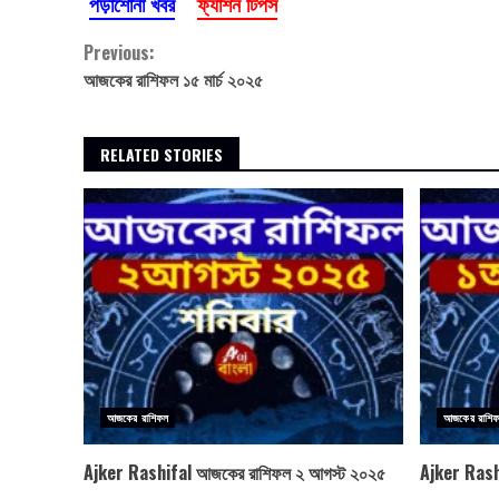
পড়াশোনা খবর
ফ্যাশন টিপস
Continue
Previous:
আজকের রাশিফল ১৫ মার্চ ২০২৫
Reading
RELATED STORIES
আজকের রাশিফল
আজকের রাশি
Ajker Rashifal আজকের রাশিফল ২ আগস্ট ২০২৫
Ajker Rash