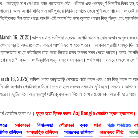
ারে। অহেতুক চাপ নেওয়ার কোন প্রয়োজন নেই। জীবনে এক গুরুত্বপূর্ণ শিক্ষণীয় বিষয় হল,
পাবেন। আজ আপনি বাড়িতে একটি পুরানো জিনিস দেখতে পেয়ে খুশি হতে পারেন এবং সেই জিন
বিরক্তিকর দিন হতে পারে; আপনি এটি আকর্ষণীয় করে তুলতে পারেন কিছু ভিন্ন এবং সৃজনশীল 
arch 16, 2025) আপনার উচ্চ উদ্দীপনা সত্ত্বেও আপনি এমন কারোর অভাব অনুভব করবেন 
ে পড়াশোনার প্রতি অমনোযোগের কারণে আপনি হতাশ হতে পারেন। আপনার প্রণয়ী সমস্ত দিন ম
খুব ব্যাস্ততার মধ্যে কাটাচ্ছিল তারা আজ নিজের জন্য অবসর সময় পেতে পারেন। আজ, আপনি 
োঝার চেষ্টা করুন এবং উন্নতির জন্য বাস্তবায়ন করুন। প্রতিকার :- স্নানের জলে কালো 
ch 16, 2025) অফিস থেকে তাড়াতাড়ি বেরোতে চেষ্টা করুন এবং এমন কিছু করুন যা আপন
দি আপনার প্রেমিকাকে নির্দেশ দেন তাহলে গুরুতর সমস্যার সৃষ্টি হবে। সমস্যায় আপনার
ারেন। ছুটির দিনে আড়ম্বরপূর্ণ মাল্টিপ্লেক্সে ভাল সিনেমা দেখার চেয়ে ভাল আর কী হতে পার
ফর্ম হোয়াটস অ্যাপেও।
যুক্ত হতে ক্লিক করুন Aaj Bangla হোয়াটস অ্যাপ চ্যানেলে।
 শহর
লোকসভা
বিধানসভা
পৌরসভা
ব্লক
থানা
গ্রাম পঞ্চায়েত
ক
াসিক রাশিফল
সাপ্তাহিক রাশিফল
আজকের রাশিফল
চানক্যের নীতি
বাংল