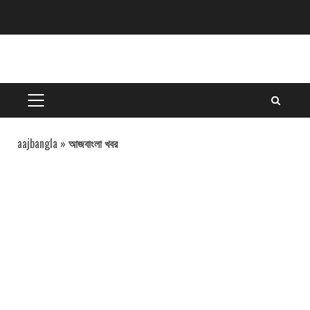
Skip
to
content
PRIMARY
MENU
aajbangla
»
আজবাংলা খবর