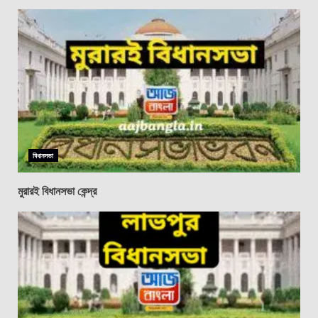
বিধানসভা
মুরারই বিধানসভা কেন্দ্র