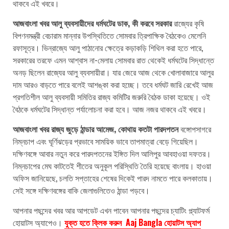
থাকবে এই খবরে।
আজবাংলা খবর আলু ব্যবসায়ীদের ধর্মঘটের ডাক, কী করবে সরকার
রাজ্যের কৃষি
বিপণনমন্ত্রী বেচারাম মান্নার উপস্থিতিতে সোমবার ত্রিপাক্ষিক বৈঠকেও মেলেনি
রফাসূত্র। ভিন্‌রাজ্যে আলু পাঠানোর ক্ষেত্রে কড়াকড়ি শিথিল করা হতে পারে,
সরকারের তরফে এমন আশ্বাস না-মেলায় সোমবার রাত থেকেই ধর্মঘটের সিদ্ধান্তে
অনড় ছিলেন রাজ্যের আলু ব্যবসায়ীরা। যার জেরে আজ থেকে খোলাবাজারে আলুর
দাম আরও বাড়তে পারে বলেই আশঙ্কা করা হচ্ছে। তবে ধর্মঘট জারি রেখেই আজ
প্রগতিশীল আলু ব্যবসায়ী সমিতির রাজ্য কমিটির জরুরি বৈঠক ডাকা হয়েছে। ওই
বৈঠকে ধর্মঘটের সিদ্ধান্ত পর্যালোচনা করা হবে। আজ নজর থাকবে এই খবরে।
আজবাংলা খবর রাজ্য জুড়ে ঠান্ডার আমেজ, কোথায় কতটা পারদপতন
বঙ্গোপসাগরে
নিম্নচাপ এবং ঘূর্ণিঝড়ের প্রভাবে সাময়িক ভাবে তাপমাত্রা বেড়ে গিয়েছিল।
দক্ষিণবঙ্গে আবার নতুন করে পারদপতনের ইঙ্গিত দিল আলিপুর আবহাওয়া দফতর।
নিম্নচাপের মেঘ কাটতেই শীতের অনুকূল পরিস্থিতি তৈরি হয়েছে বাংলায়। হাওয়া
অফিস জানিয়েছে, চলতি সপ্তাহের শেষের দিকেই পারদ নামতে পারে কলকাতায়।
সেই সঙ্গে দক্ষিণবঙ্গের বাকি জেলাগুলিতেও ঠান্ডা পড়বে।
আপনার পছন্দের খবর আর আপডেট এখন পাবেন আপনার পছন্দের চ্যাটিং প্ল্যাটফর্ম
হোয়াটস অ্যাপেও।
যুক্ত হতে ক্লিক করুন Aaj Bangla হোয়াটস অ্যাপ