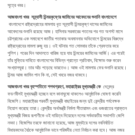
সূত্রে খবর।
আজবাংলা খবর সন্ন্যাসী চিন্ময়কৃষ্ণের জামিনের আবেদনের শুনানি বাংলাদেশে
বাংলাদেশে রাষ্ট্রদ্রোহের মামলায় ধৃত সন্ন্যাসী চিন্ময়কৃষ্ণ দাসের জামিনের
আবেদনের শুনানি রয়েছে আজ। হাসিনার সরকারের পতনের পর গত অগস্ট মাসে
চট্টগ্রামের এক সমাবেশে জাতীয় পতাকার অবমাননার অভিযোগে চিন্ময়ের বিরুদ্ধে
রাষ্ট্রদ্রোহের মামলা রুজু হয়। ওই ঘটনায় গত সোমবার তাঁকে গ্রেফতার করে
পুলিশ। পরের দিন আদালতে খারিজ হয়ে যায় চিন্ময়ের জামিনের আর্জি। এর পরেই
তাঁর মুক্তির দাবিতে বাংলাদেশের বিভিন্ন প্রান্তে প্রতিবাদ, বিক্ষোভ শুরু করেন
সংখ্যালঘুরা। তার আঁচ পড়েছে ভারতেও। আজ ওই মামলায় ফের শুনানি রয়েছে।
চিন্ময় আজ জামিন পান কি না, সেই খবরে নজর থাকবে।
আজবাংলা খবর বৃহস্পতিতে শপথগ্রহণ, মহারাষ্ট্রের মুখ্যমন্ত্রী কে
দেবেন্দ্র
ফডণবীসই মুখ্যমন্ত্রী হচ্ছেন বলে কানাঘুষো থাকলেও আনুষ্ঠানিক ঘোষণা করেনি
বিজেপি। মহারাষ্ট্রের পরবর্তী মুখ্যমন্ত্রী বাছাইয়ের জন্য দুই কেন্দ্রীয় পর্যবেক্ষক
নিয়োগ করেছে তারা। কেন্দ্রীয় অর্থমন্ত্রী নির্মলা সীতারামন এবং গুজরাতের প্রাক্তন
মুখ্যমন্ত্রী বিজয় রূপাণীকে ওই দায়িত্ব দিয়েছেন দলের সর্বভারতীয় সভাপতি জেপি
নড্ডা। বিজেপির তরফে জানানো হয়েছে, আজ মুম্বইয়ে দলের নবনির্বাচিত
বিধায়কদের বৈঠকে আনুষ্ঠানিক ভাবে পরিষদীয় নেতা নির্বাচন করা হবে। আজ নজর