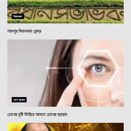
বিধানসভা
লাভপুর বিধানসভা কেন্দ্র
যোগ ব্যায়াম
চোখের দৃষ্টি ফিরিয়ে আনতে চোখের ব্যায়াম