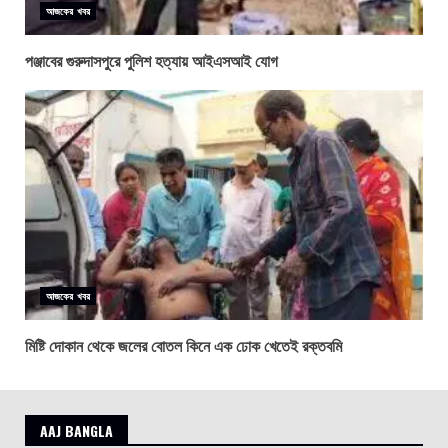
আজকের খবর
পঞ্জাবের গুরুদাসপুরে পুলিশ হত্যায় আইএসআই যোগ
আজকের খবর
মিষ্টি দোকান থেকে জলের বোতল কিনে এক ঢোক খেতেই রক্তবমি
AAJ BANGLA