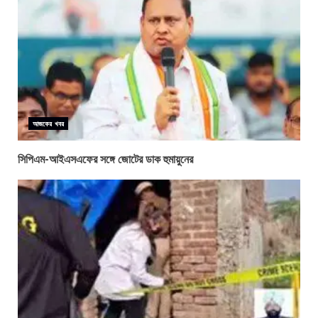
আজকের খবর
সিপিএম-আইএসএফের সঙ্গে জোটের ডাক হুমায়ুনের