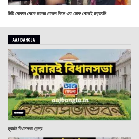
মিষ্টি দোকান থেকে জলের বোতল কিনে এক ঢোক খেতেই রক্তবমি
AAJ BANGLA
বিধানসভা
মুরারই বিধানসভা কেন্দ্র