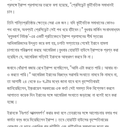
প্রসঙ্গে ট্রাম্প প্রশাসনের তরফে বলা হয়েছে, “প্রেসিডেন্ট কূটনৈতিক সমাধানই
চান।
তিনি শান্তিপ্রতিষ্ঠার ক্ষেত্রে সেরা এক জন। যদি কূটনৈতিক সমাধানের কোনও
পথ থাকে, অবশ্যই প্রেসিডেন্ট সেই পথ ধরে হাঁটবেন।” বুধবার মার্কিন সংবাদমাধ্যম
‘ব্লুমবার্গ নিউজ়’-এর একটি প্রতিবেদনে ট্রাম্প প্রশাসনের শীর্ষ স্তরের
আধিকারিকদের উদ্ধৃত করে বলা হয়, চলতি সপ্তাহের শেষেই ইরানে হামলা
চালানোর পরিকল্পনা করছে আমেরিকা।বুধবার হোয়াইট হাউসে ট্রাম্পকে প্রশ্ন করা
হয়েছিল যে, আমেরিকা সত্যিই ইরানকে আক্রমণ করবে কি না।
জবাবে ধোঁয়াশা বজায় রেখে ট্রাম্প বলেছিলেন, “আমি এটা করতে পারি। আবার না-
ও করতে পারি।’’ আমেরিকা ইরানের বিরুদ্ধে সরাসরি সংঘাতে নামবে কি নামবে না,
তা আগামী ২৪ থেকে ৪৮ ঘণ্টার মধ্যে জানা যাবে বলে বৃহস্পতিবারই
জানিয়েছিলেন, ইজ়রায়েল সরকারের এক কর্তা সেই সমস্ত দিক বিশ্লেষণ করলে
আপাতত কয়েক দিন ইরানের সঙ্গে আমেরিকা সংঘাতে জড়াচ্ছে না বলেই মনে করা
হচ্ছে।
ইরানকে ‘নিঃশর্ত আত্মসমর্পণ’ করার কথা বলে তেহরানের সঙ্গে আলোচনায় বসার পথ
কার্যত বন্ধ করে দিয়েছিলেন ট্রাম্প। তবে হোয়াইট হাউসের বৃহস্পতিবারের
ঘোষণায় যে ভাবে একাধিক বার কূটনীতি এবং কূটনৈতিক সমাধানের মতো শব্দ