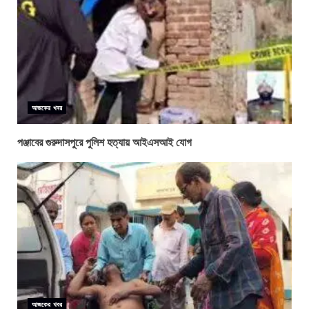
আজকের খবর
পঞ্জাবের গুরুদাসপুরে পুলিশ হত্যায় আইএসআই যোগ
আজকের খবর