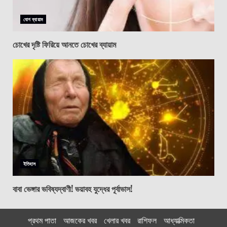
যোগ ব্যায়াম
চোখের দৃষ্টি ফিরিয়ে আনতে চোখের ব্যায়াম
ইতিহাস
বাবা ভেঙ্গার ভবিষ্যদ্বাণী! ভয়াবহ যুদ্ধের পূর্বাভাস!
প্রথম পাতা
আজকের খবর
খেলার খবর
রাশিফল
আধ্যাত্মিকতা