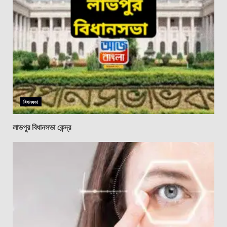
বিধানসভা
লাভপুর বিধানসভা কেন্দ্র