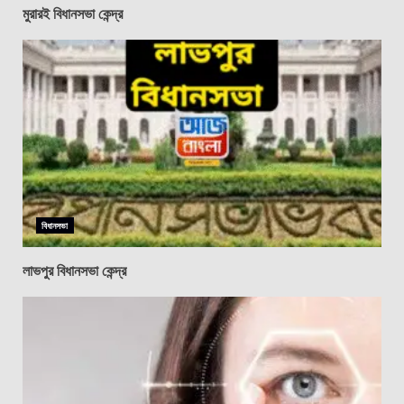
মুরারই বিধানসভা কেন্দ্র
বিধানসভা
লাভপুর বিধানসভা কেন্দ্র