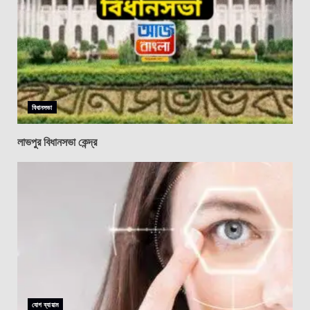
বিধানসভা
লাভপুর বিধানসভা কেন্দ্র
যোগ ব্যায়াম