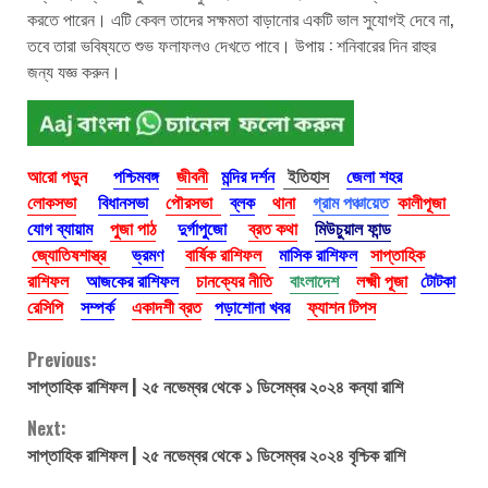
করতে পারেন। এটি কেবল তাদের সক্ষমতা বাড়ানোর একটি ভাল সুযোগই দেবে না,
তবে তারা ভবিষ্যতে শুভ ফলাফলও দেখতে পাবে। উপায় : শনিবারের দিন রাহুর
জন্য যজ্ঞ করুন।
আরো পড়ুন
পশ্চিমবঙ্গ
জীবনী
মন্দির দর্শন
ইতিহাস
জেলা শহর
লোকসভা
বিধানসভা
পৌরসভা
ব্লক
থানা
গ্রাম পঞ্চায়েত
কালীপূজা
যোগ ব্যায়াম
পুজা পাঠ
দুর্গাপুজো
ব্রত কথা
মিউচুয়াল ফান্ড
জ্যোতিষশাস্ত্র
ভ্রমণ
বার্ষিক রাশিফল
মাসিক রাশিফল
সাপ্তাহিক
রাশিফল
আজকের রাশিফল
চানক্যের নীতি
বাংলাদেশ
লক্ষ্মী পূজা
টোটকা
রেসিপি
সম্পর্ক
একাদশী ব্রত
পড়াশোনা খবর
ফ্যাশন টিপস
Continue
Previous:
সাপ্তাহিক রাশিফল | ২৫ নভেম্বর থেকে ১ ডিসেম্বর ২০২৪ কন্যা রাশি
Reading
Next:
সাপ্তাহিক রাশিফল | ২৫ নভেম্বর থেকে ১ ডিসেম্বর ২০২৪ বৃশ্চিক রাশি