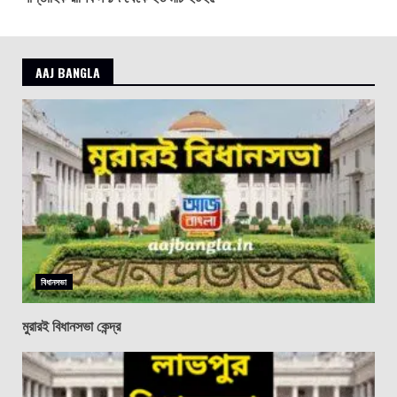
AAJ BANGLA
বিধানসভা
মুরারই বিধানসভা কেন্দ্র