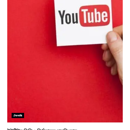
টেকনলজি