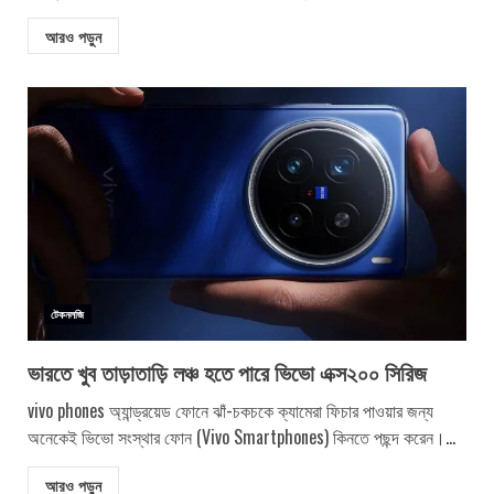
আরও পড়ুন
টেকনলজি
ভারতে খুব তাড়াতাড়ি লঞ্চ হতে পারে ভিভো এক্স২০০ সিরিজ
vivo phones অ্যান্ড্রয়েড ফোনে ঝাঁ-চকচকে ক্যামেরা ফিচার পাওয়ার জন্য
অনেকেই ভিভো সংস্থার ফোন (Vivo Smartphones) কিনতে পছন্দ করেন।...
আরও পড়ুন