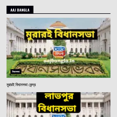
AAJ BANGLA
বিধানসভা
মুরারই বিধানসভা কেন্দ্র