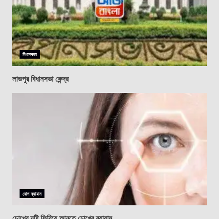
বিধানসভা
লাভপুর বিধানসভা কেন্দ্র
যোগ ব্যায়াম
চোখের দৃষ্টি ফিরিয়ে আনতে চোখের ব্যায়াম