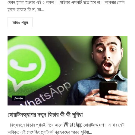
ফোন হ্যাক হওয়ার এই ৫ লক্ষণ। সাইবার এক্সপার্ট হতে হবে না। আপনার ফোন
হ্যাক হয়েছে কি না, তা...
আরও পড়ুন
টেকনলজি
হোয়াটসঅ্যাপর নতুন ফিচার কী কী সুবিধা
নিত্যনতুন ফিচার প্রায়ই নিয়ে আসে WhatsApp হোয়াটসঅ্যাপ। এ বার মেটা
অধিকৃত এই মেসেজিং প্ল্যাটফর্ম গ্রাহকদের আরও সুবিধা...