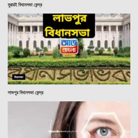
মুরারই বিধানসভা কেন্দ্র
বিধানসভা
লাভপুর বিধানসভা কেন্দ্র