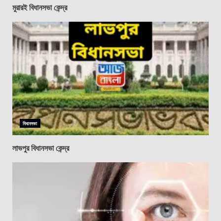
মুরারই বিধানসভা কেন্দ্র
বিধানসভা
লাভপুর বিধানসভা কেন্দ্র