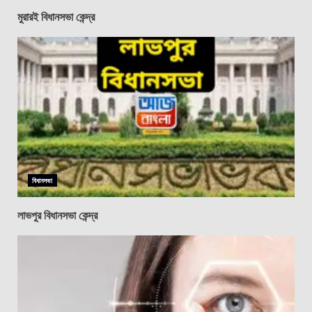
মুরারই বিধানসভা কেন্দ্র
বিধানসভা
লাভপুর বিধানসভা কেন্দ্র