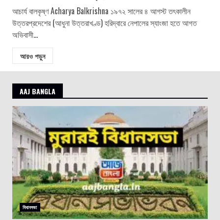
আচার্য বালকৃষ্ণ Acharya Balkrishna ১৯৭২ সালের ৪ আগস্ট তৎকালীন
উত্তরপ্রদেশের (আধুনা উত্তরাখণ্ড) হরিদ্বারে নেপালের স্যাংজা হতে আগত
অভিবাসী...
আরও পড়ুন
AAJ BANGLA
বিধানসভা