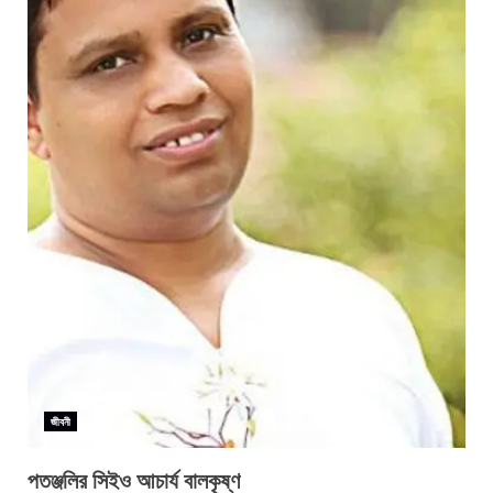
জীবনী
পতঞ্জলির সিইও আচার্য বালকৃষ্ণ