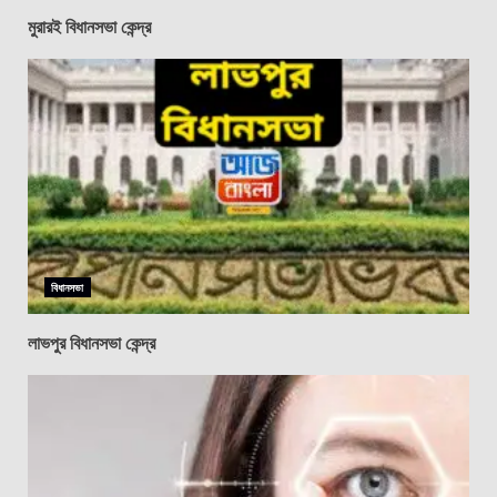
মুরারই বিধানসভা কেন্দ্র
বিধানসভা
লাভপুর বিধানসভা কেন্দ্র