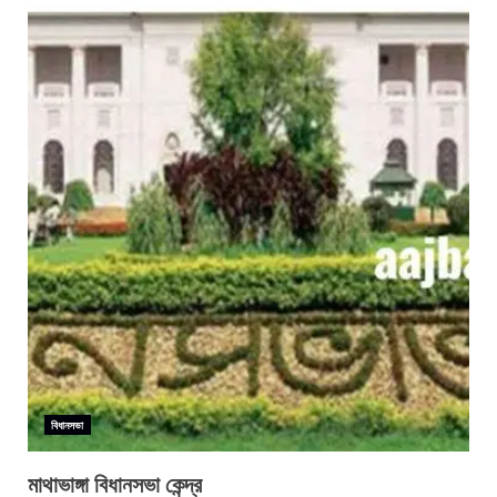
বিধানসভা
মাথাভাঙ্গা বিধানসভা কেন্দ্র