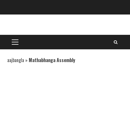
Skip
to
content
PRIMARY
MENU
aajbangla
»
Mathabhanga Assembly