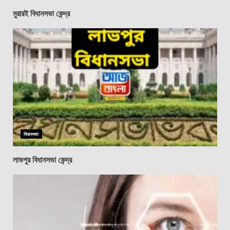
মুরারই বিধানসভা কেন্দ্র
বিধানসভা
লাভপুর বিধানসভা কেন্দ্র