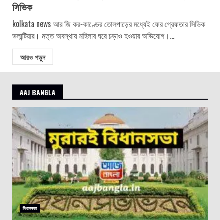
সিভিক
kolkata news আর জি কর-কাণ্ডের তোলপাড়ের মধ্যেই ফের গ্রেফতার সিভিক
ভলান্টিয়ার। মত্ত অবস্থায় মহিলার ঘরে চড়াও হওয়ার অভিযোগ।...
আরও পড়ুন
AAJ BANGLA
বিধানসভা