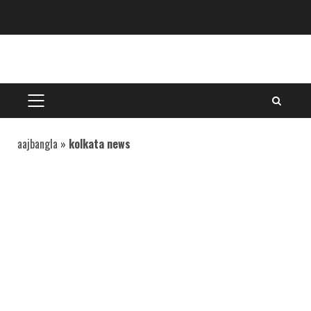
Skip
to
content
PRIMARY
MENU
aajbangla
»
kolkata news