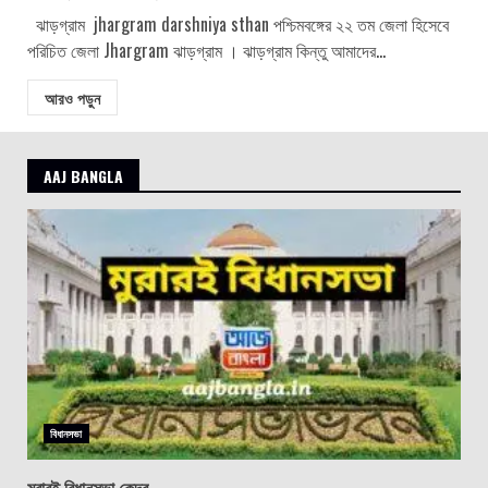
ঝাড়গ্রাম jhargram darshniya sthan পশ্চিমবঙ্গের ২২ তম জেলা হিসেবে
পরিচিত জেলা Jhargram ঝাড়গ্রাম । ঝাড়গ্রাম কিন্তু আমাদের...
আরও পড়ুন
AAJ BANGLA
বিধানসভা
মুরারই বিধানসভা কেন্দ্র