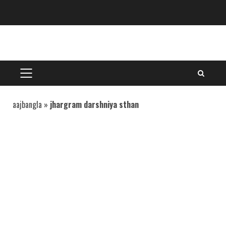
Skip
to
content
PRIMARY
MENU
aajbangla
»
jhargram darshniya sthan