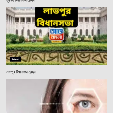
বিধানসভা
লাভপুর বিধানসভা কেন্দ্র