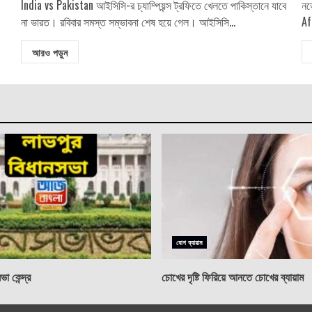
India vs Pakistan আইসিসি-র চ্যাম্পিয়ন্স ট্রফিতে খেলতে পাকিস্তানে যাবে
নভ
না ভারত। রবিবার সমস্ত সম্ভাবনা শেষ হয়ে গেল। আইসিসি...
Af
আরও পড়ুন
যোগ ব্যায়াম
া কেন্দ্র
চোখের দৃষ্টি ফিরিয়ে আনতে চোখের ব্যায়াম