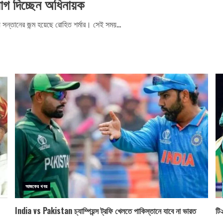
যোগ দিচ্ছেন অধিনায়ক
য় সন্তানের জন্ম হয়েছে রোহিত শর্মার। সেই সময়...
আজকের খবর
India vs Pakistan চ্যাম্পিয়ন্স ট্রফি খেলতে পাকিস্তানে যাবে না ভারত
টি