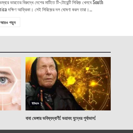
েম্বরে ভারতের বিরুদ্ধে দেশের মাটিতে টি-টোয়েন্টি সিরিজ় খেলবে South
rica দক্ষিণ আফ্রিকা। সেই সিরিজ়ের দল ঘোষণা করল তারা।...
আরও পড়ুন
ইতিহাস
বাবা ভেঙ্গার ভবিষ্যদ্বাণী! ভয়াবহ যুদ্ধের পূর্বাভাস!