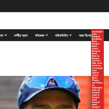
aaj bangla
news ,
কতা
দর্শনীয় স্থান
পশ্চিমবঙ্গ
লাইফস্টাইল
আজ বিশেষ
Bengali
Breaking
News,
Bangla
News,
Latest
Bengali
News,
News in
Bangla,
বাংলা বাংলা
নিউজ, বাংলায়
সর্বশেষ খবর,
aaj bangla
news
আজবাংলা
Latest
News,
Photos
and Videos
on
Aajbangla,
news for
bengali ,
news in
bengal,
news
bengali
news,
bengali