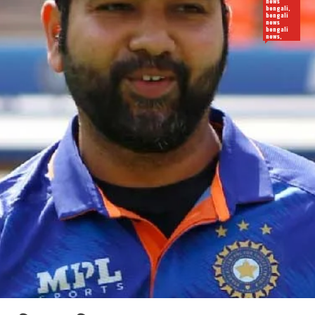
news
bengali,
bengali
news
bengali
news,