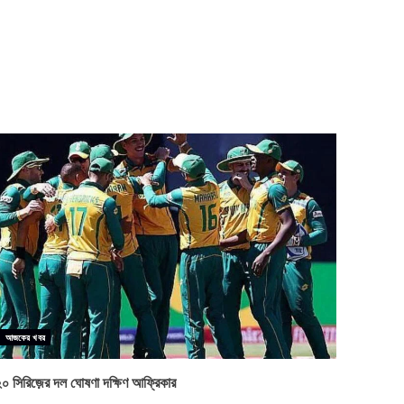
আজকের খবর
২০ সিরিজ়ের দল ঘোষণা দক্ষিণ আফ্রিকার