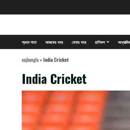
Skip
to
content
প্রথম পাতা
আজকের খবর
খেলার খবর
রাশিফল
আধ্যাত্মি
aajbangla
»
India Cricket
India Cricket